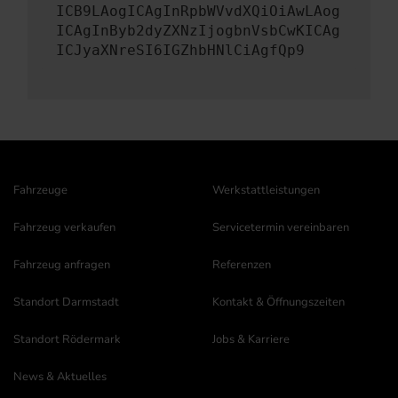
ICB9LAogICAgInRpbWVvdXQiOiAwLAog
ICAgInByb2dyZXNzIjogbnVsbCwKICAg
ICJyaXNreSI6IGZhbHNlCiAgfQp9
Fahrzeuge
Werkstattleistungen
Fahrzeug verkaufen
Servicetermin vereinbaren
Fahrzeug anfragen
Referenzen
Standort Darmstadt
Kontakt & Öffnungszeiten
Standort Rödermark
Jobs & Karriere
News & Aktuelles