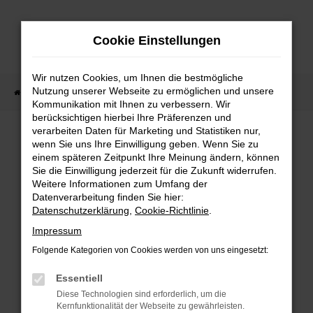
Zum
Hauptinhalt
Cookie Einstellungen
springen
Wir nutzen Cookies, um Ihnen die bestmögliche
Nutzung unserer Webseite zu ermöglichen und unsere
Startseite
Fahrzeugangebote
Fahrzeug-Showroom
Kommunikation mit Ihnen zu verbessern. Wir
berücksichtigen hierbei Ihre Präferenzen und
verarbeiten Daten für Marketing und Statistiken nur,
wenn Sie uns Ihre Einwilligung geben. Wenn Sie zu
einem späteren Zeitpunkt Ihre Meinung ändern, können
Sie die Einwilligung jederzeit für die Zukunft widerrufen.
Fehler: Network Error
Weitere Informationen zum Umfang der
Datenverarbeitung finden Sie hier:
Beim Laden ist ein Fehler aufgetreten.
Datenschutzerklärung
,
Cookie-Richtlinie
.
Impressum
Hier sind ein paar Tipps, die dir helfen können:
Folgende Kategorien von Cookies werden von uns eingesetzt:
Überprüfe deine Firewall und deine
Essentiell
Internetverbindung.
Diese Technologien sind erforderlich, um die
Laden andere Webseiten, zum Beispiel
Kernfunktionalität der Webseite zu gewährleisten.