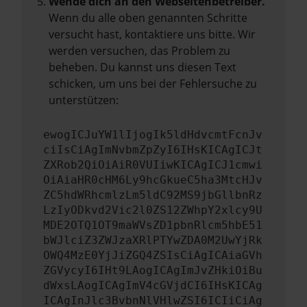
Wende dich an den Webseitenbetreiber.
Wenn du alle oben genannten Schritte
versucht hast, kontaktiere uns bitte. Wir
werden versuchen, das Problem zu
beheben. Du kannst uns diesen Text
schicken, um uns bei der Fehlersuche zu
unterstützen:
ewogICJuYW1lIjogIk5ldHdvcmtFcnJv
ciIsCiAgImNvbmZpZyI6IHsKICAgICJt
ZXRob2QiOiAiR0VUIiwKICAgICJ1cmwi
OiAiaHR0cHM6Ly9hcGkueC5ha3MtcHJv
ZC5hdWRhcmlzLm5ldC92MS9jbGllbnRz
LzIyODkvd2Vic2l0ZS12ZWhpY2xlcy9U
MDE2OTQ1OT9maWVsZD1pbnRlcm5hbE51
bWJlciZ3ZWJzaXRlPTYwZDA0M2UwYjRk
OWQ4MzE0YjJiZGQ4ZSIsCiAgICAiaGVh
ZGVycyI6IHt9LAogICAgImJvZHkiOiBu
dWxsLAogICAgImV4cGVjdCI6IHsKICAg
ICAgInJlc3BvbnNlVHlwZSI6ICIiCiAg