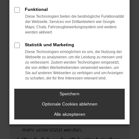
deine Suchmaschine?
Funktional
Prüfe deine Browsererweiterungen.
Diese Technologien bieten die bestmögliche Funktionalität
Manche Erweiterungen, wie Werbeblocker,
der Webseite. Services von Drittanbietern wie Google
können das Laden bestimmter Seiten
Maps, Chats, Fahrzeugbewertungssystem und weitere
werden aktiviert.
verhindern. Funktioniert die Seite in einem
anderen Browser oder in einem privaten
Statistik und Marketing
Fenster?
Diese Technologien ermöglichen es uns, die Nutzung der
Webseite zu analysieren, um die Leistung zu messen und
Starte dein Gerät neu.
zu verbessern. Zudem werden Technologien eingesetzt,
Das kann manchmal helfen,
die von dritten Werbetreibenden verwendet werden, um
Sie auf anderen Webseiten zu verfolgen und um Anzeigen
vorübergehende Probleme zu beheben.
zu schalten, die für Ihre Interessen relevant sind.
Stelle sicher, dass dein Browser und dein
Betriebssystem auf dem neuesten Stand
Speichern
sind.
Optionale Cookies ablehnen
Veraltete Software birgt nicht nur ein
Sicherheitsrisiko, sondern kann auch dazu
Alle akzeptieren
führen, dass bestimmte Funktionen nicht
mehr unterstützt werden.