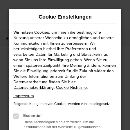
Zum
Hauptinhalt
Cookie Einstellungen
springen
Wir nutzen Cookies, um Ihnen die bestmögliche
Nutzung unserer Webseite zu ermöglichen und unsere
Startseite
Fahrzeugangebote
Fahrzeug-Showroom
Kommunikation mit Ihnen zu verbessern. Wir
berücksichtigen hierbei Ihre Präferenzen und
verarbeiten Daten für Marketing und Statistiken nur,
wenn Sie uns Ihre Einwilligung geben. Wenn Sie zu
einem späteren Zeitpunkt Ihre Meinung ändern, können
Sie die Einwilligung jederzeit für die Zukunft widerrufen.
Fehler: Network Error
Weitere Informationen zum Umfang der
Datenverarbeitung finden Sie hier:
Beim Laden ist ein Fehler aufgetreten.
Datenschutzerklärung
,
Cookie-Richtlinie
.
Impressum
Hier sind ein paar Tipps, die dir helfen können:
Folgende Kategorien von Cookies werden von uns eingesetzt:
Überprüfe deine Firewall und deine
Essentiell
Internetverbindung.
Diese Technologien sind erforderlich, um die
Laden andere Webseiten, zum Beispiel
Kernfunktionalität der Webseite zu gewährleisten.