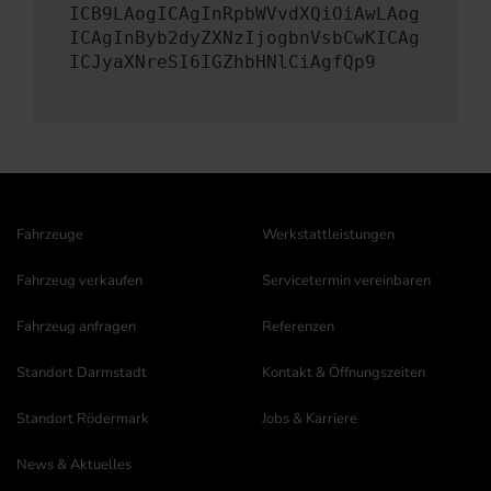
ICB9LAogICAgInRpbWVvdXQiOiAwLAog
ICAgInByb2dyZXNzIjogbnVsbCwKICAg
ICJyaXNreSI6IGZhbHNlCiAgfQp9
Fahrzeuge
Werkstattleistungen
Fahrzeug verkaufen
Servicetermin vereinbaren
Fahrzeug anfragen
Referenzen
Standort Darmstadt
Kontakt & Öffnungszeiten
Standort Rödermark
Jobs & Karriere
News & Aktuelles