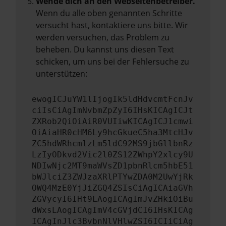
Wende dich an den Webseitenbetreiber.
Wenn du alle oben genannten Schritte
versucht hast, kontaktiere uns bitte. Wir
werden versuchen, das Problem zu
beheben. Du kannst uns diesen Text
schicken, um uns bei der Fehlersuche zu
unterstützen:
ewogICJuYW1lIjogIk5ldHdvcmtFcnJv
ciIsCiAgImNvbmZpZyI6IHsKICAgICJt
ZXRob2QiOiAiR0VUIiwKICAgICJ1cmwi
OiAiaHR0cHM6Ly9hcGkueC5ha3MtcHJv
ZC5hdWRhcmlzLm5ldC92MS9jbGllbnRz
LzIyODkvd2Vic2l0ZS12ZWhpY2xlcy9U
NDIwNjc2MT9maWVsZD1pbnRlcm5hbE51
bWJlciZ3ZWJzaXRlPTYwZDA0M2UwYjRk
OWQ4MzE0YjJiZGQ4ZSIsCiAgICAiaGVh
ZGVycyI6IHt9LAogICAgImJvZHkiOiBu
dWxsLAogICAgImV4cGVjdCI6IHsKICAg
ICAgInJlc3BvbnNlVHlwZSI6ICIiCiAg