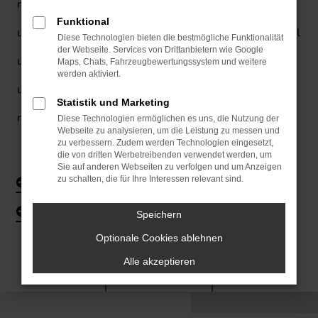
mehr über unser Unternehmen und die Menschen, die
Funktional
unseren Erfolg möglich gemacht haben! Wir danken all
Diese Technologien bieten die bestmögliche Funktionalität
der Webseite. Services von Drittanbietern wie Google
unseren Kunden für die traumhafte Zusammenarbeit
Maps, Chats, Fahrzeugbewertungssystem und weitere
werden aktiviert.
und freuen uns hoffentlich auch Sie bald als einen
Statistik und Marketing
neuen Kunden begrüßen zu dürfen!
Diese Technologien ermöglichen es uns, die Nutzung der
Webseite zu analysieren, um die Leistung zu messen und
zu verbessern. Zudem werden Technologien eingesetzt,
die von dritten Werbetreibenden verwendet werden, um
Sie auf anderen Webseiten zu verfolgen und um Anzeigen
Bewertung schreiben
zu schalten, die für Ihre Interessen relevant sind.
Referenzen lesen
Speichern
Optionale Cookies ablehnen
Alle akzeptieren