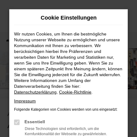
Zum
Hauptinhalt
Cookie Einstellungen
springen
Wir nutzen Cookies, um Ihnen die bestmögliche
Nutzung unserer Webseite zu ermöglichen und unsere
Startseite
Unternehmen
Über uns
Kommunikation mit Ihnen zu verbessern. Wir
berücksichtigen hierbei Ihre Präferenzen und
verarbeiten Daten für Marketing und Statistiken nur,
wenn Sie uns Ihre Einwilligung geben. Wenn Sie zu
einem späteren Zeitpunkt Ihre Meinung ändern, können
Sie die Einwilligung jederzeit für die Zukunft widerrufen.
Weitere Informationen zum Umfang der
Datenverarbeitung finden Sie hier:
Datenschutzerklärung
,
Cookie-Richtlinie
.
Impressum
Folgende Kategorien von Cookies werden von uns eingesetzt:
Autos und Menschen seit 1935. Dafür stehen wir im
Essentiell
Autohaus am Prinzert
. Erfahren Sie auf dieser Seite
Diese Technologien sind erforderlich, um die
Kernfunktionalität der Webseite zu gewährleisten.