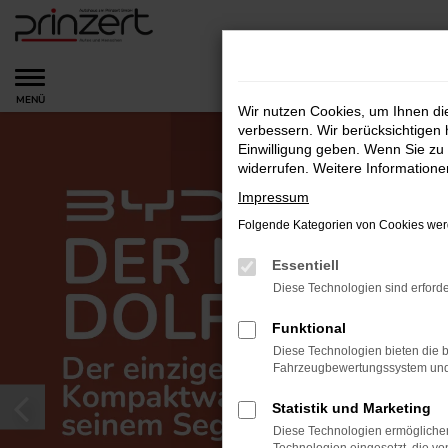
Zum
Hauptinhalt
springen
MENÜ
Wir nutzen Cookies, um Ihnen d
verbessern. Wir berücksichtigen 
Einwilligung geben. Wenn Sie zu 
widerrufen. Weitere Information
Impressum
Folgende Kategorien von Cookies werd
Essentiell
Diese Technologien sind erforde
Funktional
Diese Technologien bieten die b
Fahrzeugbewertungssystem und w
Statistik und Marketing
Diese Technologien ermöglichen