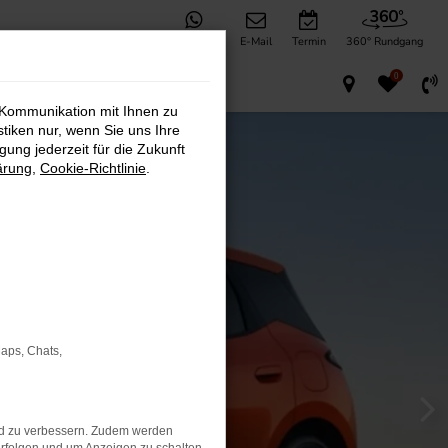
WhatsApp
E-Mail
Termin
360° Rundgang
0
 Kommunikation mit Ihnen zu
stiken nur, wenn Sie uns Ihre
ung jederzeit für die Zukunft
ärung
,
Cookie-Richtlinie
.
Maps, Chats,
nd zu verbessern. Zudem werden