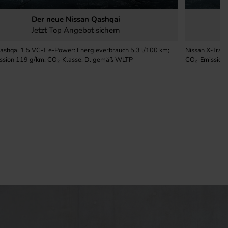
Der neue Nissan Qashqai
.2025
Aktuelle Angebote
09.12.2025
Jetzt Top Angebot sichern
ashqai 1.5 VC-T e-Power: Energieverbrauch 5,3 l/100 km;
Nissan X-Trai
ssion 119 g/km; CO₂-Klasse: D. gemäß WLTP
CO₂-Emission 