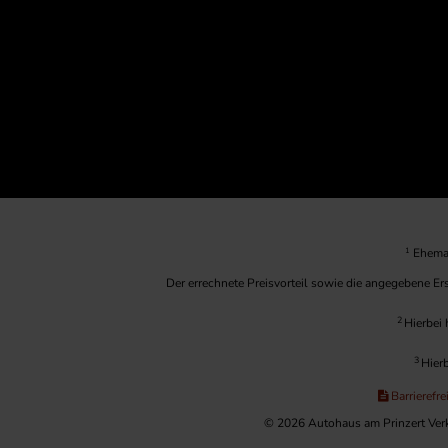
1
Ehemal
Der errechnete Preisvorteil sowie die angegebene E
2
Hierbei 
3
Hierb
Barrierefre
© 2026 Autohaus am Prinzert Verk