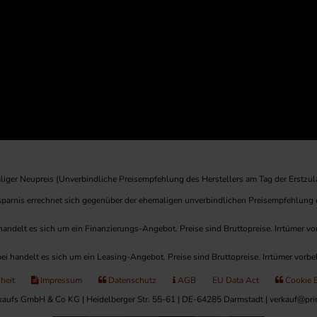
iger Neupreis (Unverbindliche Preisempfehlung des Herstellers am Tag der Erstzul
rsparnis errechnet sich gegenüber der ehemaligen unverbindlichen Preisempfehlung d
handelt es sich um ein Finanzierungs-Angebot. Preise sind Bruttopreise. Irrtümer vo
ei handelt es sich um ein Leasing-Angebot. Preise sind Bruttopreise. Irrtümer vorbe
iheit
Impressum
Datenschutz
AGB
EU Data Act
Cookie E
aufs GmbH & Co KG | Heidelberger Str. 55-61 | DE-64285 Darmstadt | verkauf@prin