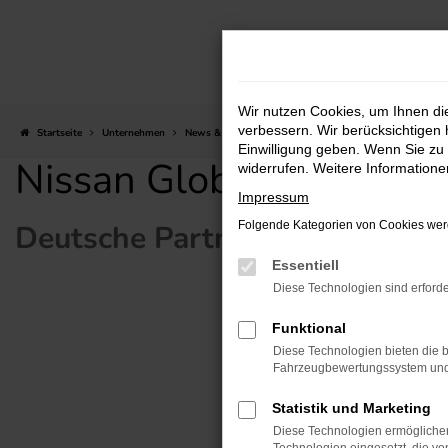
Zum
Hauptinhalt
springen
Wir nutzen Cookies, um Ihnen d
verbessern. Wir berücksichtigen 
Startseite
Unternehmen
News & Aktuelles
Nissan Global Award 2024
Einwilligung geben. Wenn Sie zu 
Nissan Global Award 2
widerrufen. Weitere Information
Impressum
Deutsche Partner gehören zu 
Folgende Kategorien von Cookies werd
Essentiell
Diese Technologien sind erforde
Funktional
Diese Technologien bieten die b
Fahrzeugbewertungssystem und w
Statistik und Marketing
Diese Technologien ermöglichen