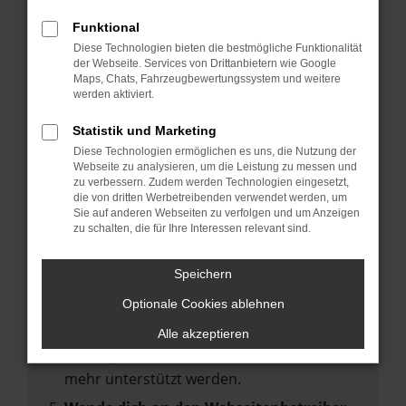
deine Suchmaschine?
Funktional
Prüfe deine Browsererweiterungen.
Diese Technologien bieten die bestmögliche Funktionalität
Manche Erweiterungen, wie Werbeblocker,
der Webseite. Services von Drittanbietern wie Google
können das Laden bestimmter Seiten
Maps, Chats, Fahrzeugbewertungssystem und weitere
werden aktiviert.
verhindern. Funktioniert die Seite in einem
anderen Browser oder in einem privaten
Statistik und Marketing
Fenster?
Diese Technologien ermöglichen es uns, die Nutzung der
Webseite zu analysieren, um die Leistung zu messen und
Starte dein Gerät neu.
zu verbessern. Zudem werden Technologien eingesetzt,
Das kann manchmal helfen,
die von dritten Werbetreibenden verwendet werden, um
Sie auf anderen Webseiten zu verfolgen und um Anzeigen
vorübergehende Probleme zu beheben.
zu schalten, die für Ihre Interessen relevant sind.
Stelle sicher, dass dein Browser und dein
Betriebssystem auf dem neuesten Stand
Speichern
sind.
Optionale Cookies ablehnen
Veraltete Software birgt nicht nur ein
Sicherheitsrisiko, sondern kann auch dazu
Alle akzeptieren
führen, dass bestimmte Funktionen nicht
mehr unterstützt werden.