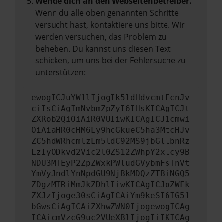
Wende dich an den Webseitenbetreiber.
Wenn du alle oben genannten Schritte
versucht hast, kontaktiere uns bitte. Wir
werden versuchen, das Problem zu
beheben. Du kannst uns diesen Text
schicken, um uns bei der Fehlersuche zu
unterstützen:
ewogICJuYW1lIjogIk5ldHdvcmtFcnJv
ciIsCiAgImNvbmZpZyI6IHsKICAgICJt
ZXRob2QiOiAiR0VUIiwKICAgICJ1cmwi
OiAiaHR0cHM6Ly9hcGkueC5ha3MtcHJv
ZC5hdWRhcmlzLm5ldC92MS9jbGllbnRz
LzIyODkvd2Vic2l0ZS12ZWhpY2xlcy9B
NDU3MTEyP2ZpZWxkPWludGVybmFsTnVt
YmVyJndlYnNpdGU9NjBkMDQzZTBiNGQ5
ZDgzMTRiMmJkZDhlIiwKICAgICJoZWFk
ZXJzIjoge30sCiAgICAiYm9keSI6IG51
bGwsCiAgICAiZXhwZWN0IjogewogICAg
ICAicmVzcG9uc2VUeXBlIjogIiIKICAg