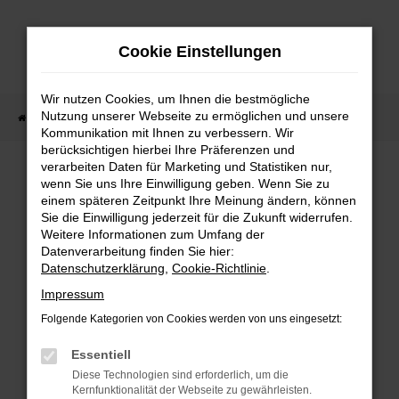
Zum
Hauptinhalt
Cookie Einstellungen
springen
Wir nutzen Cookies, um Ihnen die bestmögliche
Nutzung unserer Webseite zu ermöglichen und unsere
Startseite
Fahrzeugangebote
Fahrzeug-Showroom
Kommunikation mit Ihnen zu verbessern. Wir
berücksichtigen hierbei Ihre Präferenzen und
verarbeiten Daten für Marketing und Statistiken nur,
wenn Sie uns Ihre Einwilligung geben. Wenn Sie zu
einem späteren Zeitpunkt Ihre Meinung ändern, können
Sie die Einwilligung jederzeit für die Zukunft widerrufen.
Fehler: Network Error
Weitere Informationen zum Umfang der
Datenverarbeitung finden Sie hier:
Beim Laden ist ein Fehler aufgetreten.
Datenschutzerklärung
,
Cookie-Richtlinie
.
Impressum
Hier sind ein paar Tipps, die dir helfen können:
Folgende Kategorien von Cookies werden von uns eingesetzt:
Überprüfe deine Firewall und deine
Essentiell
Internetverbindung.
Diese Technologien sind erforderlich, um die
Laden andere Webseiten, zum Beispiel
Kernfunktionalität der Webseite zu gewährleisten.