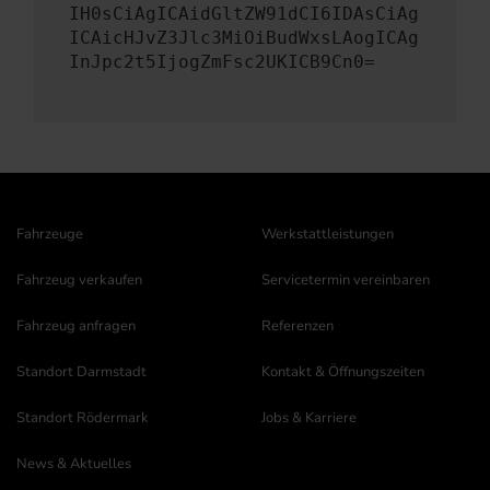
IH0sCiAgICAidGltZW91dCI6IDAsCiAg
ICAicHJvZ3Jlc3MiOiBudWxsLAogICAg
InJpc2t5IjogZmFsc2UKICB9Cn0=
Fahrzeuge
Werkstattleistungen
Fahrzeug verkaufen
Servicetermin vereinbaren
Fahrzeug anfragen
Referenzen
Standort Darmstadt
Kontakt & Öffnungszeiten
Standort Rödermark
Jobs & Karriere
News & Aktuelles