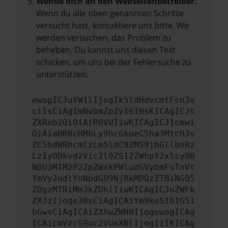
Wende dich an den Webseitenbetreiber.
Wenn du alle oben genannten Schritte
versucht hast, kontaktiere uns bitte. Wir
werden versuchen, das Problem zu
beheben. Du kannst uns diesen Text
schicken, um uns bei der Fehlersuche zu
unterstützen:
ewogICJuYW1lIjogIk5ldHdvcmtFcnJv
ciIsCiAgImNvbmZpZyI6IHsKICAgICJt
ZXRob2QiOiAiR0VUIiwKICAgICJ1cmwi
OiAiaHR0cHM6Ly9hcGkueC5ha3MtcHJv
ZC5hdWRhcmlzLm5ldC92MS9jbGllbnRz
LzIyODkvd2Vic2l0ZS12ZWhpY2xlcy9B
NDU3MTM2P2ZpZWxkPWludGVybmFsTnVt
YmVyJndlYnNpdGU9NjBkMDQzZTBiNGQ5
ZDgzMTRiMmJkZDhlIiwKICAgICJoZWFk
ZXJzIjoge30sCiAgICAiYm9keSI6IG51
bGwsCiAgICAiZXhwZWN0IjogewogICAg
ICAicmVzcG9uc2VUeXBlIjogIiIKICAg