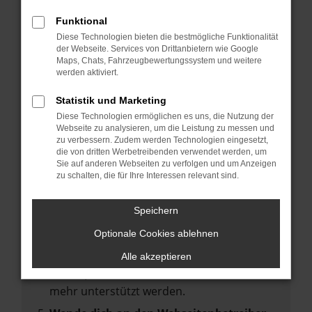
deine Suchmaschine?
Funktional
Prüfe deine Browsererweiterungen.
Diese Technologien bieten die bestmögliche Funktionalität
Manche Erweiterungen, wie Werbeblocker,
der Webseite. Services von Drittanbietern wie Google
können das Laden bestimmter Seiten
Maps, Chats, Fahrzeugbewertungssystem und weitere
werden aktiviert.
verhindern. Funktioniert die Seite in einem
anderen Browser oder in einem privaten
Statistik und Marketing
Fenster?
Diese Technologien ermöglichen es uns, die Nutzung der
Webseite zu analysieren, um die Leistung zu messen und
Starte dein Gerät neu.
zu verbessern. Zudem werden Technologien eingesetzt,
Das kann manchmal helfen,
die von dritten Werbetreibenden verwendet werden, um
Sie auf anderen Webseiten zu verfolgen und um Anzeigen
vorübergehende Probleme zu beheben.
zu schalten, die für Ihre Interessen relevant sind.
Stelle sicher, dass dein Browser und dein
Betriebssystem auf dem neuesten Stand
Speichern
sind.
Optionale Cookies ablehnen
Veraltete Software birgt nicht nur ein
Sicherheitsrisiko, sondern kann auch dazu
Alle akzeptieren
führen, dass bestimmte Funktionen nicht
mehr unterstützt werden.