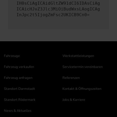
IH0sCiAgICAidGltZW91dCI6IDAsCiAg
ICAicHJvZ3Jlc3MiOiBudWxsLAogICAg
InJpc2t5IjogZmFsc2UKICB9Cn0=
Fahrzeuge
Werkstattleistungen
Fahrzeug verkaufen
Servicetermin vereinbaren
Fahrzeug anfragen
Referenzen
Standort Darmstadt
Kontakt & Öffnungszeiten
Standort Rödermark
Jobs & Karriere
News & Aktuelles