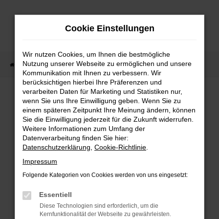
Zum
Hauptinhalt
Cookie Einstellungen
springen
Wir nutzen Cookies, um Ihnen die bestmögliche
Nutzung unserer Webseite zu ermöglichen und unsere
Startseite
Fahrzeugangebote
Fahrzeug-Showroom
Kommunikation mit Ihnen zu verbessern. Wir
berücksichtigen hierbei Ihre Präferenzen und
verarbeiten Daten für Marketing und Statistiken nur,
wenn Sie uns Ihre Einwilligung geben. Wenn Sie zu
einem späteren Zeitpunkt Ihre Meinung ändern, können
Sie die Einwilligung jederzeit für die Zukunft widerrufen.
Fehler: Network Error
Weitere Informationen zum Umfang der
Datenverarbeitung finden Sie hier:
Beim Laden ist ein Fehler aufgetreten.
Datenschutzerklärung
,
Cookie-Richtlinie
.
Impressum
Hier sind ein paar Tipps, die dir helfen können:
Folgende Kategorien von Cookies werden von uns eingesetzt:
Überprüfe deine Firewall und deine
Essentiell
Internetverbindung.
Diese Technologien sind erforderlich, um die
Laden andere Webseiten, zum Beispiel
Kernfunktionalität der Webseite zu gewährleisten.