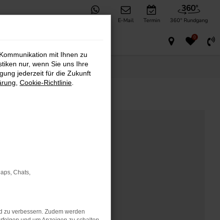
WhatsApp
E-Mail
Termin
360° Rundgang
0
 Kommunikation mit Ihnen zu
stiken nur, wenn Sie uns Ihre
ung jederzeit für die Zukunft
ärung
,
Cookie-Richtlinie
.
Maps, Chats,
nd zu verbessern. Zudem werden