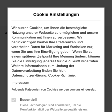
Zum
Hauptinhalt
Cookie Einstellungen
springen
Wir nutzen Cookies, um Ihnen die bestmögliche
Nutzung unserer Webseite zu ermöglichen und unsere
Startseite
Fahrzeugangebote
Fahrzeug-Showroom
Kommunikation mit Ihnen zu verbessern. Wir
berücksichtigen hierbei Ihre Präferenzen und
verarbeiten Daten für Marketing und Statistiken nur,
wenn Sie uns Ihre Einwilligung geben. Wenn Sie zu
einem späteren Zeitpunkt Ihre Meinung ändern, können
Sie die Einwilligung jederzeit für die Zukunft widerrufen.
Fehler: Network Error
Weitere Informationen zum Umfang der
Datenverarbeitung finden Sie hier:
Beim Laden ist ein Fehler aufgetreten.
Datenschutzerklärung
,
Cookie-Richtlinie
.
Impressum
Hier sind ein paar Tipps, die dir helfen können:
Folgende Kategorien von Cookies werden von uns eingesetzt:
Überprüfe deine Firewall und deine
Essentiell
Internetverbindung.
Diese Technologien sind erforderlich, um die
Laden andere Webseiten, zum Beispiel
Kernfunktionalität der Webseite zu gewährleisten.