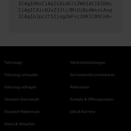
ICAgIH0sCiAgICAidGltZW91dCI6IDAs
CiAgICAicHJvZ3Jlc3MiOiBudWxsLAog
ICAgInJpc2t5IjogZmFsc2UKICB9Cn0=
Fahrzeuge
Werkstattleistungen
Fahrzeug verkaufen
Servicetermin vereinbaren
Fahrzeug anfragen
Referenzen
Standort Darmstadt
Kontakt & Öffnungszeiten
Standort Rödermark
Jobs & Karriere
News & Aktuelles