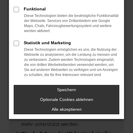
deine Suchmaschine?
Funktional
Prüfe deine Browsererweiterungen.
Diese Technologien bieten die bestmögliche Funktionalität
Manche Erweiterungen, wie Werbeblocker,
der Webseite. Services von Drittanbietern wie Google
können das Laden bestimmter Seiten
Maps, Chats, Fahrzeugbewertungssystem und weitere
werden aktiviert.
verhindern. Funktioniert die Seite in einem
anderen Browser oder in einem privaten
Statistik und Marketing
Fenster?
Diese Technologien ermöglichen es uns, die Nutzung der
Webseite zu analysieren, um die Leistung zu messen und
Starte dein Gerät neu.
zu verbessern. Zudem werden Technologien eingesetzt,
Das kann manchmal helfen,
die von dritten Werbetreibenden verwendet werden, um
Sie auf anderen Webseiten zu verfolgen und um Anzeigen
vorübergehende Probleme zu beheben.
zu schalten, die für Ihre Interessen relevant sind.
Stelle sicher, dass dein Browser und dein
Betriebssystem auf dem neuesten Stand
Speichern
sind.
Optionale Cookies ablehnen
Veraltete Software birgt nicht nur ein
Sicherheitsrisiko, sondern kann auch dazu
Alle akzeptieren
führen, dass bestimmte Funktionen nicht
mehr unterstützt werden.