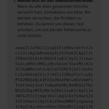
Wende dich an den Webseitenbetreiber.
Wenn du alle oben genannten Schritte
versucht hast, kontaktiere uns bitte. Wir
werden versuchen, das Problem zu
beheben. Du kannst uns diesen Text
schicken, um uns bei der Fehlersuche zu
unterstützen:
ewogICJuYW1lIjogIk5ldHdvcmtFcnJv
ciIsCiAgImNvbmZpZyI6IHsKICAgICJt
ZXRob2QiOiAiR0VUIiwKICAgICJ1cmwi
OiAiaHR0cHM6Ly9hcGkueC5ha3MtcHJv
ZC5hdWRhcmlzLm5ldC92MS9jbGllbnRz
LzIyODkvd2Vic2l0ZS12ZWhpY2xlcy8y
MTA2MDQyNjk4P2ZpZWxkPWludGVybmFs
TnVtYmVyJndlYnNpdGU9NjBkMDQzZTBi
NGQ5ZDgzMTRiMmJkZDhlIiwKICAgICJo
ZWFkZXJzIjoge30sCiAgICAiYm9keSI6
IG51bGwsCiAgICAiZXhwZWN0Ijogewog
ICAgICAicmVzcG9uc2VUeXBlIjogIiIK