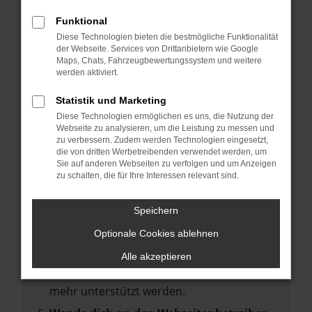
deine Suchmaschine?
Funktional
Prüfe deine Browsererweiterungen.
Diese Technologien bieten die bestmögliche Funktionalität
Manche Erweiterungen, wie Werbeblocker,
der Webseite. Services von Drittanbietern wie Google
können das Laden bestimmter Seiten
Maps, Chats, Fahrzeugbewertungssystem und weitere
werden aktiviert.
verhindern. Funktioniert die Seite in einem
anderen Browser oder in einem privaten
Statistik und Marketing
Fenster?
Diese Technologien ermöglichen es uns, die Nutzung der
Webseite zu analysieren, um die Leistung zu messen und
Starte dein Gerät neu.
zu verbessern. Zudem werden Technologien eingesetzt,
Das kann manchmal helfen,
die von dritten Werbetreibenden verwendet werden, um
Sie auf anderen Webseiten zu verfolgen und um Anzeigen
vorübergehende Probleme zu beheben.
zu schalten, die für Ihre Interessen relevant sind.
Stelle sicher, dass dein Browser und dein
Betriebssystem auf dem neuesten Stand
Speichern
sind.
Optionale Cookies ablehnen
Veraltete Software birgt nicht nur ein
Sicherheitsrisiko, sondern kann auch dazu
Alle akzeptieren
führen, dass bestimmte Funktionen nicht
mehr unterstützt werden.