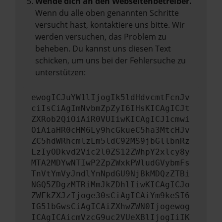
Wende dich an den Webseitenbetreiber.
Wenn du alle oben genannten Schritte
versucht hast, kontaktiere uns bitte. Wir
werden versuchen, das Problem zu
beheben. Du kannst uns diesen Text
schicken, um uns bei der Fehlersuche zu
unterstützen:
ewogICJuYW1lIjogIk5ldHdvcmtFcnJv
ciIsCiAgImNvbmZpZyI6IHsKICAgICJt
ZXRob2QiOiAiR0VUIiwKICAgICJ1cmwi
OiAiaHR0cHM6Ly9hcGkueC5ha3MtcHJv
ZC5hdWRhcmlzLm5ldC92MS9jbGllbnRz
LzIyODkvd2Vic2l0ZS12ZWhpY2xlcy8y
MTA2MDYwNTIwP2ZpZWxkPWludGVybmFs
TnVtYmVyJndlYnNpdGU9NjBkMDQzZTBi
NGQ5ZDgzMTRiMmJkZDhlIiwKICAgICJo
ZWFkZXJzIjoge30sCiAgICAiYm9keSI6
IG51bGwsCiAgICAiZXhwZWN0Ijogewog
ICAgICAicmVzcG9uc2VUeXBlIjogIiIK