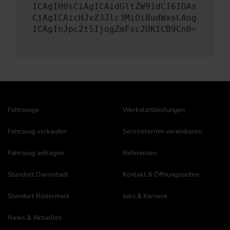
ICAgIH0sCiAgICAidGltZW91dCI6IDAs
CiAgICAicHJvZ3Jlc3MiOiBudWxsLAog
ICAgInJpc2t5IjogZmFsc2UKICB9Cn0=
Fahrzeuge
Werkstattleistungen
Fahrzeug verkaufen
Servicetermin vereinbaren
Fahrzeug anfragen
Referenzen
Standort Darmstadt
Kontakt & Öffnungszeiten
Standort Rödermark
Jobs & Karriere
News & Aktuelles