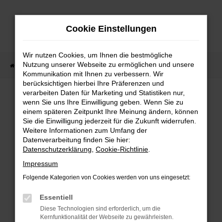
Zum
Hauptinhalt
Cookie Einstellungen
springen
Wir nutzen Cookies, um Ihnen die bestmögliche
Nutzung unserer Webseite zu ermöglichen und unsere
Startseite
Fahrzeugangebote
Fahrzeug-Showroom
Kommunikation mit Ihnen zu verbessern. Wir
berücksichtigen hierbei Ihre Präferenzen und
verarbeiten Daten für Marketing und Statistiken nur,
wenn Sie uns Ihre Einwilligung geben. Wenn Sie zu
einem späteren Zeitpunkt Ihre Meinung ändern, können
Sie die Einwilligung jederzeit für die Zukunft widerrufen.
Fehler: Network Error
Weitere Informationen zum Umfang der
Datenverarbeitung finden Sie hier:
Beim Laden ist ein Fehler aufgetreten.
Datenschutzerklärung
,
Cookie-Richtlinie
.
Impressum
Hier sind ein paar Tipps, die dir helfen können:
Folgende Kategorien von Cookies werden von uns eingesetzt:
Überprüfe deine Firewall und deine
Essentiell
Internetverbindung.
Diese Technologien sind erforderlich, um die
Laden andere Webseiten, zum Beispiel
Kernfunktionalität der Webseite zu gewährleisten.