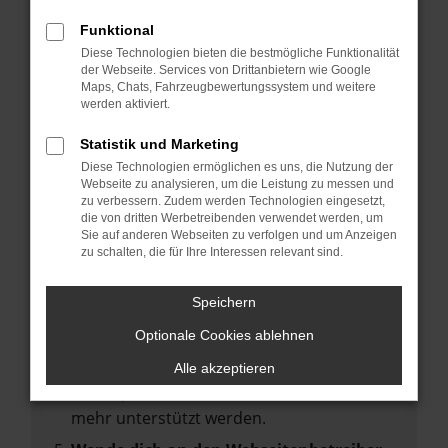
deine Suchmaschine?
Funktional
Prüfe deine Browsererweiterungen.
Diese Technologien bieten die bestmögliche Funktionalität
Manche Erweiterungen, wie Werbeblocker,
der Webseite. Services von Drittanbietern wie Google
können das Laden bestimmter Seiten
Maps, Chats, Fahrzeugbewertungssystem und weitere
werden aktiviert.
verhindern. Funktioniert die Seite in einem
anderen Browser oder in einem privaten
Statistik und Marketing
Fenster?
Diese Technologien ermöglichen es uns, die Nutzung der
Webseite zu analysieren, um die Leistung zu messen und
Starte dein Gerät neu.
zu verbessern. Zudem werden Technologien eingesetzt,
Das kann manchmal helfen,
die von dritten Werbetreibenden verwendet werden, um
Sie auf anderen Webseiten zu verfolgen und um Anzeigen
vorübergehende Probleme zu beheben.
zu schalten, die für Ihre Interessen relevant sind.
Stelle sicher, dass dein Browser und dein
Betriebssystem auf dem neuesten Stand
Speichern
sind.
Optionale Cookies ablehnen
Veraltete Software birgt nicht nur ein
Sicherheitsrisiko, sondern kann auch dazu
Alle akzeptieren
führen, dass bestimmte Funktionen nicht
mehr unterstützt werden.