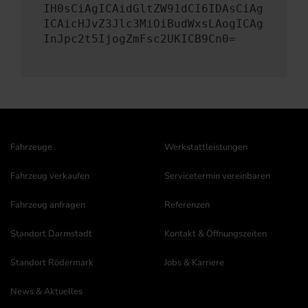
IH0sCiAgICAidGltZW91dCI6IDAsCiAg
ICAicHJvZ3Jlc3MiOiBudWxsLAogICAg
InJpc2t5IjogZmFsc2UKICB9Cn0=
Fahrzeuge
Werkstattleistungen
Fahrzeug verkaufen
Servicetermin vereinbaren
Fahrzeug anfragen
Referenzen
Standort Darmstadt
Kontakt & Öffnungszeiten
Standort Rödermark
Jobs & Karriere
News & Aktuelles