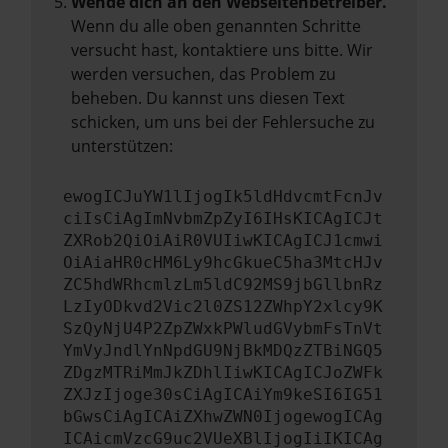
Wende dich an den Webseitenbetreiber.
Wenn du alle oben genannten Schritte
versucht hast, kontaktiere uns bitte. Wir
werden versuchen, das Problem zu
beheben. Du kannst uns diesen Text
schicken, um uns bei der Fehlersuche zu
unterstützen:
ewogICJuYW1lIjogIk5ldHdvcmtFcnJv
ciIsCiAgImNvbmZpZyI6IHsKICAgICJt
ZXRob2QiOiAiR0VUIiwKICAgICJ1cmwi
OiAiaHR0cHM6Ly9hcGkueC5ha3MtcHJv
ZC5hdWRhcmlzLm5ldC92MS9jbGllbnRz
LzIyODkvd2Vic2l0ZS12ZWhpY2xlcy9K
SzQyNjU4P2ZpZWxkPWludGVybmFsTnVt
YmVyJndlYnNpdGU9NjBkMDQzZTBiNGQ5
ZDgzMTRiMmJkZDhlIiwKICAgICJoZWFk
ZXJzIjoge30sCiAgICAiYm9keSI6IG51
bGwsCiAgICAiZXhwZWN0IjogewogICAg
ICAicmVzcG9uc2VUeXBlIjogIiIKICAg