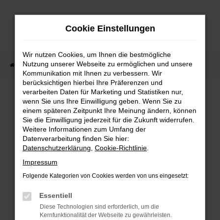
Zum
Hauptinhalt
Cookie Einstellungen
springen
Wir nutzen Cookies, um Ihnen die bestmögliche
Nutzung unserer Webseite zu ermöglichen und unsere
Startseite
Fahrzeugangebote
Fahrzeug-Showroom
Kommunikation mit Ihnen zu verbessern. Wir
berücksichtigen hierbei Ihre Präferenzen und
verarbeiten Daten für Marketing und Statistiken nur,
wenn Sie uns Ihre Einwilligung geben. Wenn Sie zu
einem späteren Zeitpunkt Ihre Meinung ändern, können
Sie die Einwilligung jederzeit für die Zukunft widerrufen.
Fehler: Network Error
Weitere Informationen zum Umfang der
Datenverarbeitung finden Sie hier:
Beim Laden ist ein Fehler aufgetreten.
Datenschutzerklärung
,
Cookie-Richtlinie
.
Impressum
Hier sind ein paar Tipps, die dir helfen können:
Folgende Kategorien von Cookies werden von uns eingesetzt:
Überprüfe deine Firewall und deine
Essentiell
Internetverbindung.
Diese Technologien sind erforderlich, um die
Laden andere Webseiten, zum Beispiel
Kernfunktionalität der Webseite zu gewährleisten.