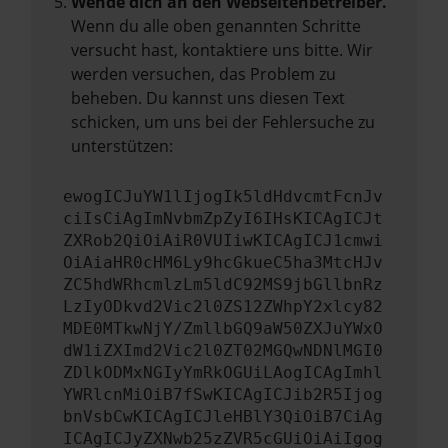
Wende dich an den Webseitenbetreiber.
Wenn du alle oben genannten Schritte
versucht hast, kontaktiere uns bitte. Wir
werden versuchen, das Problem zu
beheben. Du kannst uns diesen Text
schicken, um uns bei der Fehlersuche zu
unterstützen:
ewogICJuYW1lIjogIk5ldHdvcmtFcnJv
ciIsCiAgImNvbmZpZyI6IHsKICAgICJt
ZXRob2QiOiAiR0VUIiwKICAgICJ1cmwi
OiAiaHR0cHM6Ly9hcGkueC5ha3MtcHJv
ZC5hdWRhcmlzLm5ldC92MS9jbGllbnRz
LzIyODkvd2Vic2l0ZS12ZWhpY2xlcy82
MDE0MTkwNjY/ZmllbGQ9aW50ZXJuYWxO
dW1iZXImd2Vic2l0ZT02MGQwNDNlMGI0
ZDlkODMxNGIyYmRkOGUiLAogICAgImhl
YWRlcnMiOiB7fSwKICAgICJib2R5Ijog
bnVsbCwKICAgICJleHBlY3QiOiB7CiAg
ICAgICJyZXNwb25zZVR5cGUiOiAiIgog