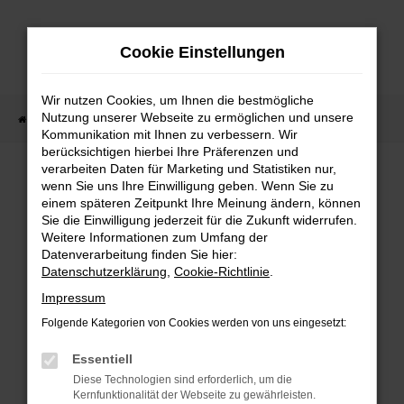
Zum
Hauptinhalt
Cookie Einstellungen
springen
Wir nutzen Cookies, um Ihnen die bestmögliche
Nutzung unserer Webseite zu ermöglichen und unsere
Startseite
Fahrzeugangebote
Fahrzeug-Showroom
Kommunikation mit Ihnen zu verbessern. Wir
berücksichtigen hierbei Ihre Präferenzen und
verarbeiten Daten für Marketing und Statistiken nur,
wenn Sie uns Ihre Einwilligung geben. Wenn Sie zu
einem späteren Zeitpunkt Ihre Meinung ändern, können
Sie die Einwilligung jederzeit für die Zukunft widerrufen.
Fehler: Network Error
Weitere Informationen zum Umfang der
Datenverarbeitung finden Sie hier:
Beim Laden ist ein Fehler aufgetreten.
Datenschutzerklärung
,
Cookie-Richtlinie
.
Impressum
Hier sind ein paar Tipps, die dir helfen können:
Folgende Kategorien von Cookies werden von uns eingesetzt:
Überprüfe deine Firewall und deine
Essentiell
Internetverbindung.
Diese Technologien sind erforderlich, um die
Laden andere Webseiten, zum Beispiel
Kernfunktionalität der Webseite zu gewährleisten.