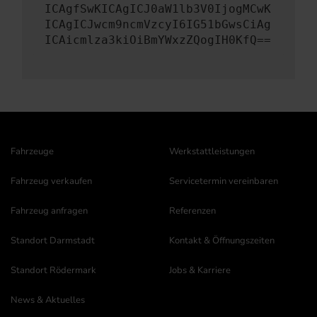
ICAgfSwKICAgICJ0aW1lb3V0IjogMCwK
ICAgICJwcm9ncmVzcyI6IG51bGwsCiAg
ICAicmlza3kiOiBmYWxzZQogIH0KfQ==
Fahrzeuge
Werkstattleistungen
Fahrzeug verkaufen
Servicetermin vereinbaren
Fahrzeug anfragen
Referenzen
Standort Darmstadt
Kontakt & Öffnungszeiten
Standort Rödermark
Jobs & Karriere
News & Aktuelles