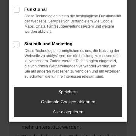
deine Suchmaschine?
Funktional
Prüfe deine Browsererweiterungen.
Diese Technologien bieten die bestmögliche Funktionalität
Manche Erweiterungen, wie Werbeblocker,
der Webseite. Services von Drittanbietern wie Google
können das Laden bestimmter Seiten
Maps, Chats, Fahrzeugbewertungssystem und weitere
werden aktiviert.
verhindern. Funktioniert die Seite in einem
anderen Browser oder in einem privaten
Statistik und Marketing
Fenster?
Diese Technologien ermöglichen es uns, die Nutzung der
Webseite zu analysieren, um die Leistung zu messen und
Starte dein Gerät neu.
zu verbessern. Zudem werden Technologien eingesetzt,
Das kann manchmal helfen,
die von dritten Werbetreibenden verwendet werden, um
Sie auf anderen Webseiten zu verfolgen und um Anzeigen
vorübergehende Probleme zu beheben.
zu schalten, die für Ihre Interessen relevant sind.
Stelle sicher, dass dein Browser und dein
Betriebssystem auf dem neuesten Stand
Speichern
sind.
Optionale Cookies ablehnen
Veraltete Software birgt nicht nur ein
Sicherheitsrisiko, sondern kann auch dazu
Alle akzeptieren
führen, dass bestimmte Funktionen nicht
mehr unterstützt werden.