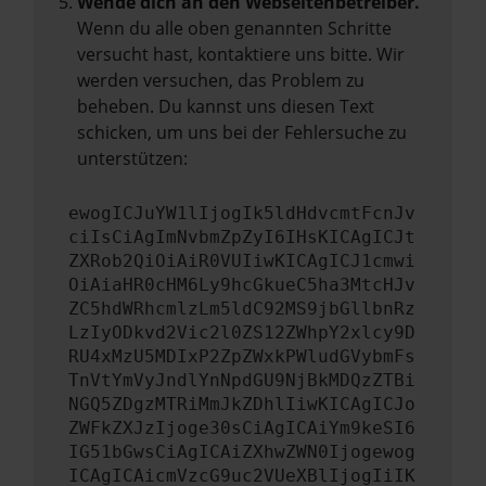
Wende dich an den Webseitenbetreiber.
Wenn du alle oben genannten Schritte
versucht hast, kontaktiere uns bitte. Wir
werden versuchen, das Problem zu
beheben. Du kannst uns diesen Text
schicken, um uns bei der Fehlersuche zu
unterstützen:
ewogICJuYW1lIjogIk5ldHdvcmtFcnJv
ciIsCiAgImNvbmZpZyI6IHsKICAgICJt
ZXRob2QiOiAiR0VUIiwKICAgICJ1cmwi
OiAiaHR0cHM6Ly9hcGkueC5ha3MtcHJv
ZC5hdWRhcmlzLm5ldC92MS9jbGllbnRz
LzIyODkvd2Vic2l0ZS12ZWhpY2xlcy9D
RU4xMzU5MDIxP2ZpZWxkPWludGVybmFs
TnVtYmVyJndlYnNpdGU9NjBkMDQzZTBi
NGQ5ZDgzMTRiMmJkZDhlIiwKICAgICJo
ZWFkZXJzIjoge30sCiAgICAiYm9keSI6
IG51bGwsCiAgICAiZXhwZWN0Ijogewog
ICAgICAicmVzcG9uc2VUeXBlIjogIiIK