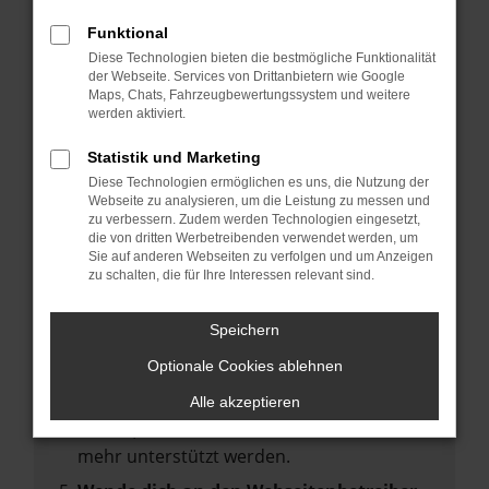
deine Suchmaschine?
Funktional
Prüfe deine Browsererweiterungen.
Diese Technologien bieten die bestmögliche Funktionalität
Manche Erweiterungen, wie Werbeblocker,
der Webseite. Services von Drittanbietern wie Google
können das Laden bestimmter Seiten
Maps, Chats, Fahrzeugbewertungssystem und weitere
werden aktiviert.
verhindern. Funktioniert die Seite in einem
anderen Browser oder in einem privaten
Statistik und Marketing
Fenster?
Diese Technologien ermöglichen es uns, die Nutzung der
Webseite zu analysieren, um die Leistung zu messen und
Starte dein Gerät neu.
zu verbessern. Zudem werden Technologien eingesetzt,
Das kann manchmal helfen,
die von dritten Werbetreibenden verwendet werden, um
Sie auf anderen Webseiten zu verfolgen und um Anzeigen
vorübergehende Probleme zu beheben.
zu schalten, die für Ihre Interessen relevant sind.
Stelle sicher, dass dein Browser und dein
Betriebssystem auf dem neuesten Stand
Speichern
sind.
Optionale Cookies ablehnen
Veraltete Software birgt nicht nur ein
Sicherheitsrisiko, sondern kann auch dazu
Alle akzeptieren
führen, dass bestimmte Funktionen nicht
mehr unterstützt werden.