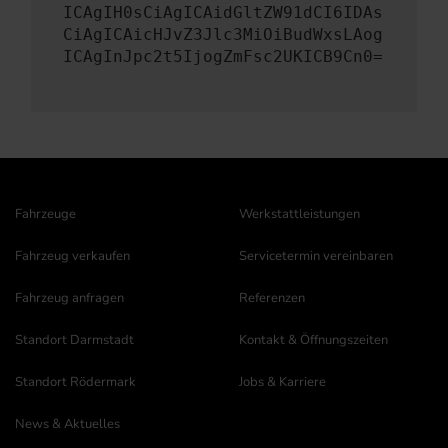
ICAgIH0sCiAgICAidGltZW91dCI6IDAs
CiAgICAicHJvZ3Jlc3MiOiBudWxsLAog
ICAgInJpc2t5IjogZmFsc2UKICB9Cn0=
Fahrzeuge
Werkstattleistungen
Fahrzeug verkaufen
Servicetermin vereinbaren
Fahrzeug anfragen
Referenzen
Standort Darmstadt
Kontakt & Öffnungszeiten
Standort Rödermark
Jobs & Karriere
News & Aktuelles