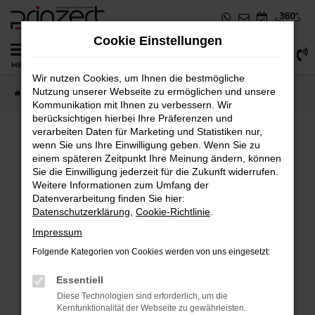
Zum
Hauptinhalt
Cookie Einstellungen
springen
0
MENÜ
Wir nutzen Cookies, um Ihnen die bestmögliche
Nutzung unserer Webseite zu ermöglichen und unsere
Startseite
Fahrzeugangebote
Fahrzeug-Showroom
Kommunikation mit Ihnen zu verbessern. Wir
berücksichtigen hierbei Ihre Präferenzen und
verarbeiten Daten für Marketing und Statistiken nur,
wenn Sie uns Ihre Einwilligung geben. Wenn Sie zu
einem späteren Zeitpunkt Ihre Meinung ändern, können
Sie die Einwilligung jederzeit für die Zukunft widerrufen.
Fehler: Network Error
Weitere Informationen zum Umfang der
Datenverarbeitung finden Sie hier:
Beim Laden ist ein Fehler aufgetreten.
Datenschutzerklärung
,
Cookie-Richtlinie
.
Impressum
Hier sind ein paar Tipps, die dir helfen können:
Folgende Kategorien von Cookies werden von uns eingesetzt:
Überprüfe deine Firewall und deine
Essentiell
Internetverbindung.
Diese Technologien sind erforderlich, um die
Laden andere Webseiten, zum Beispiel
Kernfunktionalität der Webseite zu gewährleisten.