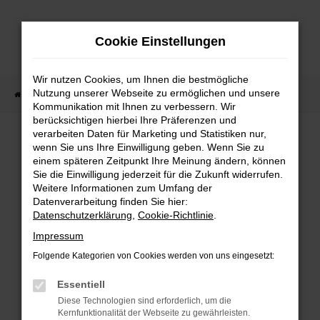
Zum
Hauptinhalt
Cookie Einstellungen
springen
Wir nutzen Cookies, um Ihnen die bestmögliche
Nutzung unserer Webseite zu ermöglichen und unsere
Startseite
Fahrzeugangebote
Fahrzeug-Showroom
Kommunikation mit Ihnen zu verbessern. Wir
berücksichtigen hierbei Ihre Präferenzen und
verarbeiten Daten für Marketing und Statistiken nur,
wenn Sie uns Ihre Einwilligung geben. Wenn Sie zu
einem späteren Zeitpunkt Ihre Meinung ändern, können
Sie die Einwilligung jederzeit für die Zukunft widerrufen.
Fehler: Network Error
Weitere Informationen zum Umfang der
Datenverarbeitung finden Sie hier:
Beim Laden ist ein Fehler aufgetreten.
Datenschutzerklärung
,
Cookie-Richtlinie
.
Impressum
Hier sind ein paar Tipps, die dir helfen können:
Folgende Kategorien von Cookies werden von uns eingesetzt:
Überprüfe deine Firewall und deine
Essentiell
Internetverbindung.
Diese Technologien sind erforderlich, um die
Laden andere Webseiten, zum Beispiel
Kernfunktionalität der Webseite zu gewährleisten.