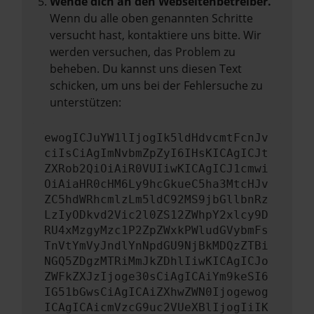
Wende dich an den Webseitenbetreiber.
Wenn du alle oben genannten Schritte
versucht hast, kontaktiere uns bitte. Wir
werden versuchen, das Problem zu
beheben. Du kannst uns diesen Text
schicken, um uns bei der Fehlersuche zu
unterstützen:
ewogICJuYW1lIjogIk5ldHdvcmtFcnJv
ciIsCiAgImNvbmZpZyI6IHsKICAgICJt
ZXRob2QiOiAiR0VUIiwKICAgICJ1cmwi
OiAiaHR0cHM6Ly9hcGkueC5ha3MtcHJv
ZC5hdWRhcmlzLm5ldC92MS9jbGllbnRz
LzIyODkvd2Vic2l0ZS12ZWhpY2xlcy9D
RU4xMzgyMzc1P2ZpZWxkPWludGVybmFs
TnVtYmVyJndlYnNpdGU9NjBkMDQzZTBi
NGQ5ZDgzMTRiMmJkZDhlIiwKICAgICJo
ZWFkZXJzIjoge30sCiAgICAiYm9keSI6
IG51bGwsCiAgICAiZXhwZWN0Ijogewog
ICAgICAicmVzcG9uc2VUeXBlIjogIiIK