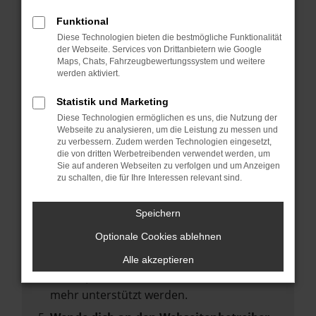
deine Suchmaschine?
Funktional
Prüfe deine Browsererweiterungen.
Diese Technologien bieten die bestmögliche Funktionalität
Manche Erweiterungen, wie Werbeblocker,
der Webseite. Services von Drittanbietern wie Google
können das Laden bestimmter Seiten
Maps, Chats, Fahrzeugbewertungssystem und weitere
werden aktiviert.
verhindern. Funktioniert die Seite in einem
anderen Browser oder in einem privaten
Statistik und Marketing
Fenster?
Diese Technologien ermöglichen es uns, die Nutzung der
Webseite zu analysieren, um die Leistung zu messen und
Starte dein Gerät neu.
zu verbessern. Zudem werden Technologien eingesetzt,
Das kann manchmal helfen,
die von dritten Werbetreibenden verwendet werden, um
Sie auf anderen Webseiten zu verfolgen und um Anzeigen
vorübergehende Probleme zu beheben.
zu schalten, die für Ihre Interessen relevant sind.
Stelle sicher, dass dein Browser und dein
Betriebssystem auf dem neuesten Stand
Speichern
sind.
Optionale Cookies ablehnen
Veraltete Software birgt nicht nur ein
Sicherheitsrisiko, sondern kann auch dazu
Alle akzeptieren
führen, dass bestimmte Funktionen nicht
mehr unterstützt werden.