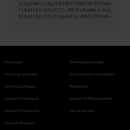
ICAgIH0sCiAgICAidGltZW91dCI6IDAs
CiAgICAicHJvZ3Jlc3MiOiBudWxsLAog
ICAgInJpc2t5IjogZmFsc2UKICB9Cn0=
Fahrzeuge
Werkstattleistungen
Fahrzeug verkaufen
Servicetermin vereinbaren
Fahrzeug anfragen
Referenzen
Standort Darmstadt
Kontakt & Öffnungszeiten
Standort Rödermark
Jobs & Karriere
News & Aktuelles