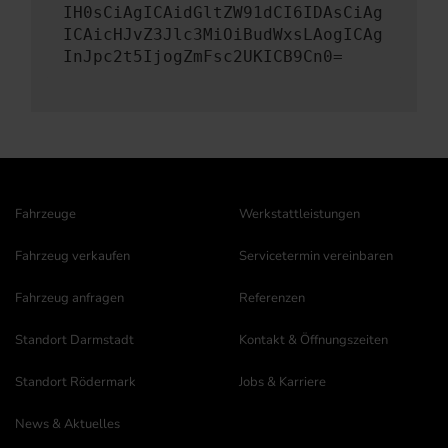
IH0sCiAgICAidGltZW91dCI6IDAsCiAg
ICAicHJvZ3Jlc3MiOiBudWxsLAogICAg
InJpc2t5IjogZmFsc2UKICB9Cn0=
Fahrzeuge
Werkstattleistungen
Fahrzeug verkaufen
Servicetermin vereinbaren
Fahrzeug anfragen
Referenzen
Standort Darmstadt
Kontakt & Öffnungszeiten
Standort Rödermark
Jobs & Karriere
News & Aktuelles