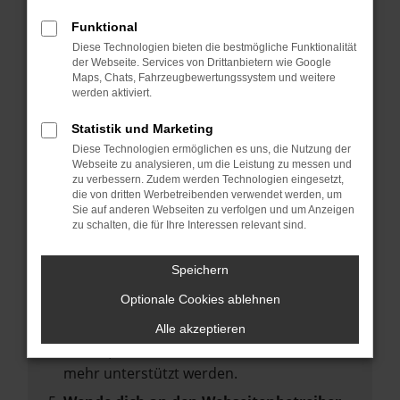
deine Suchmaschine?
Funktional
Prüfe deine Browsererweiterungen.
Diese Technologien bieten die bestmögliche Funktionalität
Manche Erweiterungen, wie Werbeblocker,
der Webseite. Services von Drittanbietern wie Google
können das Laden bestimmter Seiten
Maps, Chats, Fahrzeugbewertungssystem und weitere
werden aktiviert.
verhindern. Funktioniert die Seite in einem
anderen Browser oder in einem privaten
Statistik und Marketing
Fenster?
Diese Technologien ermöglichen es uns, die Nutzung der
Webseite zu analysieren, um die Leistung zu messen und
Starte dein Gerät neu.
zu verbessern. Zudem werden Technologien eingesetzt,
Das kann manchmal helfen,
die von dritten Werbetreibenden verwendet werden, um
Sie auf anderen Webseiten zu verfolgen und um Anzeigen
vorübergehende Probleme zu beheben.
zu schalten, die für Ihre Interessen relevant sind.
Stelle sicher, dass dein Browser und dein
Betriebssystem auf dem neuesten Stand
Speichern
sind.
Optionale Cookies ablehnen
Veraltete Software birgt nicht nur ein
Sicherheitsrisiko, sondern kann auch dazu
Alle akzeptieren
führen, dass bestimmte Funktionen nicht
mehr unterstützt werden.