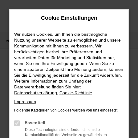
Zum
Hauptinhalt
Cookie Einstellungen
springen
Wir nutzen Cookies, um Ihnen die bestmögliche
Nutzung unserer Webseite zu ermöglichen und unsere
Startseite
Fahrzeugangebote
Fahrzeug-Showroom
Kommunikation mit Ihnen zu verbessern. Wir
berücksichtigen hierbei Ihre Präferenzen und
verarbeiten Daten für Marketing und Statistiken nur,
wenn Sie uns Ihre Einwilligung geben. Wenn Sie zu
einem späteren Zeitpunkt Ihre Meinung ändern, können
Sie die Einwilligung jederzeit für die Zukunft widerrufen.
Fehler: Network Error
Weitere Informationen zum Umfang der
Datenverarbeitung finden Sie hier:
Beim Laden ist ein Fehler aufgetreten.
Datenschutzerklärung
,
Cookie-Richtlinie
.
Impressum
Hier sind ein paar Tipps, die dir helfen können:
Folgende Kategorien von Cookies werden von uns eingesetzt:
Überprüfe deine Firewall und deine
Essentiell
Internetverbindung.
Diese Technologien sind erforderlich, um die
Laden andere Webseiten, zum Beispiel
Kernfunktionalität der Webseite zu gewährleisten.