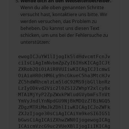
Wende dich an den Webseitenbetreiber.
Wenn du alle oben genannten Schritte
versucht hast, kontaktiere uns bitte. Wir
werden versuchen, das Problem zu
beheben. Du kannst uns diesen Text
schicken, um uns bei der Fehlersuche zu
unterstützen:
ewogICJuYW1lIjogIk5ldHdvcmtFcnJv
ciIsCiAgImNvbmZpZyI6IHsKICAgICJt
ZXRob2QiOiAiR0VUIiwKICAgICJ1cmwi
OiAiaHR0cHM6Ly9hcGkueC5ha3MtcHJv
ZC5hdWRhcmlzLm5ldC92MS9jbGllbnRz
LzIyODkvd2Vic2l0ZS12ZWhpY2xlcy8x
MTA1MjYyP2ZpZWxkPWludGVybmFsTnVt
YmVyJndlYnNpdGU9NjBkMDQzZTBiNGQ5
ZDgzMTRiMmJkZDhlIiwKICAgICJoZWFk
ZXJzIjoge30sCiAgICAiYm9keSI6IG51
bGwsCiAgICAiZXhwZWN0IjogewogICAg
ICAicmVzcG9uc2VUeXBlIjogIiIKICAg