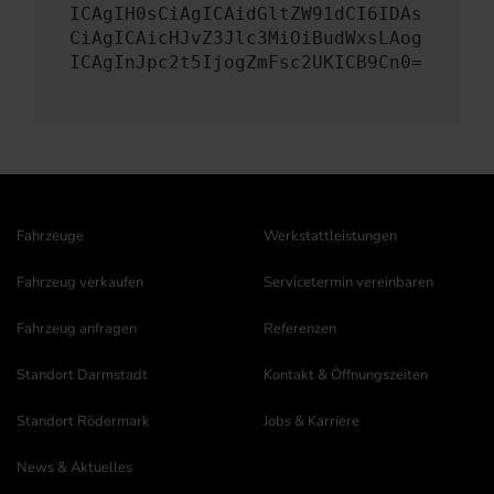
ICAgIH0sCiAgICAidGltZW91dCI6IDAs
CiAgICAicHJvZ3Jlc3MiOiBudWxsLAog
ICAgInJpc2t5IjogZmFsc2UKICB9Cn0=
Fahrzeuge
Werkstattleistungen
Fahrzeug verkaufen
Servicetermin vereinbaren
Fahrzeug anfragen
Referenzen
Standort Darmstadt
Kontakt & Öffnungszeiten
Standort Rödermark
Jobs & Karriere
News & Aktuelles