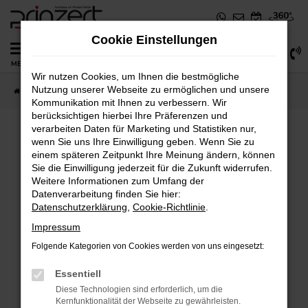
Zum
Hauptinhalt
Cookie Einstellungen
springen
0
MENÜ
Wir nutzen Cookies, um Ihnen die bestmögliche
Nutzung unserer Webseite zu ermöglichen und unsere
Startseite
Fahrzeugangebote
Fahrzeug-Showroom
Kommunikation mit Ihnen zu verbessern. Wir
berücksichtigen hierbei Ihre Präferenzen und
verarbeiten Daten für Marketing und Statistiken nur,
wenn Sie uns Ihre Einwilligung geben. Wenn Sie zu
einem späteren Zeitpunkt Ihre Meinung ändern, können
Sie die Einwilligung jederzeit für die Zukunft widerrufen.
Fehler: Network Error
Weitere Informationen zum Umfang der
Datenverarbeitung finden Sie hier:
Beim Laden ist ein Fehler aufgetreten.
Datenschutzerklärung
,
Cookie-Richtlinie
.
Impressum
Hier sind ein paar Tipps, die dir helfen können:
Folgende Kategorien von Cookies werden von uns eingesetzt:
Überprüfe deine Firewall und deine
Essentiell
Internetverbindung.
Diese Technologien sind erforderlich, um die
Laden andere Webseiten, zum Beispiel
Kernfunktionalität der Webseite zu gewährleisten.