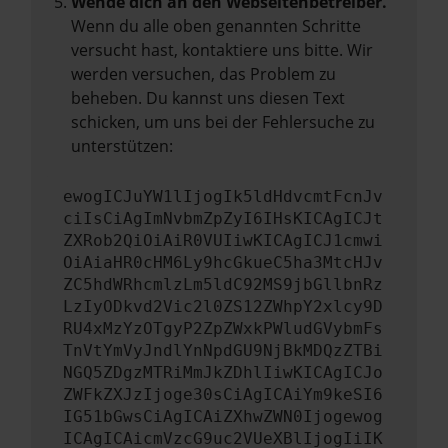
Wende dich an den Webseitenbetreiber.
Wenn du alle oben genannten Schritte
versucht hast, kontaktiere uns bitte. Wir
werden versuchen, das Problem zu
beheben. Du kannst uns diesen Text
schicken, um uns bei der Fehlersuche zu
unterstützen:
ewogICJuYW1lIjogIk5ldHdvcmtFcnJv
ciIsCiAgImNvbmZpZyI6IHsKICAgICJt
ZXRob2QiOiAiR0VUIiwKICAgICJ1cmwi
OiAiaHR0cHM6Ly9hcGkueC5ha3MtcHJv
ZC5hdWRhcmlzLm5ldC92MS9jbGllbnRz
LzIyODkvd2Vic2l0ZS12ZWhpY2xlcy9D
RU4xMzYzOTgyP2ZpZWxkPWludGVybmFs
TnVtYmVyJndlYnNpdGU9NjBkMDQzZTBi
NGQ5ZDgzMTRiMmJkZDhlIiwKICAgICJo
ZWFkZXJzIjoge30sCiAgICAiYm9keSI6
IG51bGwsCiAgICAiZXhwZWN0Ijogewog
ICAgICAicmVzcG9uc2VUeXBlIjogIiIK