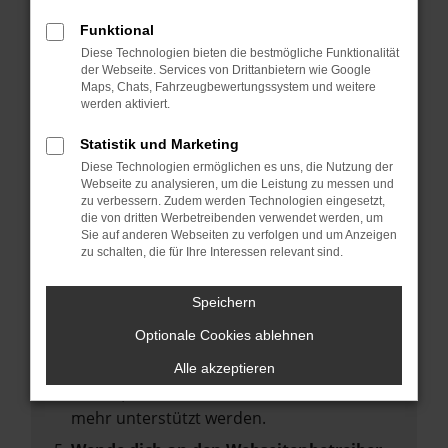
deine Suchmaschine?
Funktional
Prüfe deine Browsererweiterungen.
Diese Technologien bieten die bestmögliche Funktionalität
Manche Erweiterungen, wie Werbeblocker,
der Webseite. Services von Drittanbietern wie Google
können das Laden bestimmter Seiten
Maps, Chats, Fahrzeugbewertungssystem und weitere
werden aktiviert.
verhindern. Funktioniert die Seite in einem
anderen Browser oder in einem privaten
Statistik und Marketing
Fenster?
Diese Technologien ermöglichen es uns, die Nutzung der
Webseite zu analysieren, um die Leistung zu messen und
Starte dein Gerät neu.
zu verbessern. Zudem werden Technologien eingesetzt,
Das kann manchmal helfen,
die von dritten Werbetreibenden verwendet werden, um
Sie auf anderen Webseiten zu verfolgen und um Anzeigen
vorübergehende Probleme zu beheben.
zu schalten, die für Ihre Interessen relevant sind.
Stelle sicher, dass dein Browser und dein
Betriebssystem auf dem neuesten Stand
Speichern
sind.
Optionale Cookies ablehnen
Veraltete Software birgt nicht nur ein
Sicherheitsrisiko, sondern kann auch dazu
Alle akzeptieren
führen, dass bestimmte Funktionen nicht
mehr unterstützt werden.