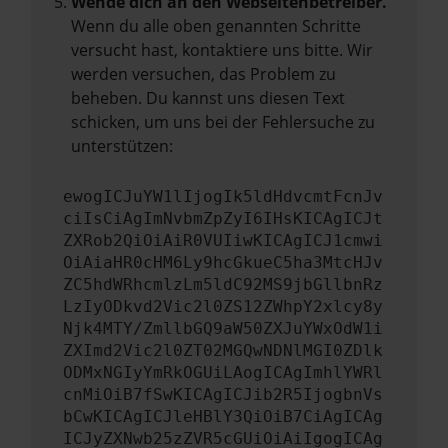
Wende dich an den Webseitenbetreiber.
Wenn du alle oben genannten Schritte
versucht hast, kontaktiere uns bitte. Wir
werden versuchen, das Problem zu
beheben. Du kannst uns diesen Text
schicken, um uns bei der Fehlersuche zu
unterstützen:
ewogICJuYW1lIjogIk5ldHdvcmtFcnJv
ciIsCiAgImNvbmZpZyI6IHsKICAgICJt
ZXRob2QiOiAiR0VUIiwKICAgICJ1cmwi
OiAiaHR0cHM6Ly9hcGkueC5ha3MtcHJv
ZC5hdWRhcmlzLm5ldC92MS9jbGllbnRz
LzIyODkvd2Vic2l0ZS12ZWhpY2xlcy8y
Njk4MTY/ZmllbGQ9aW50ZXJuYWxOdW1i
ZXImd2Vic2l0ZT02MGQwNDNlMGI0ZDlk
ODMxNGIyYmRkOGUiLAogICAgImhlYWRl
cnMiOiB7fSwKICAgICJib2R5IjogbnVs
bCwKICAgICJleHBlY3QiOiB7CiAgICAg
ICJyZXNwb25zZVR5cGUiOiAiIgogICAg