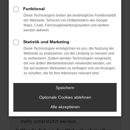
deine Suchmaschine?
Funktional
Prüfe deine Browsererweiterungen.
Diese Technologien bieten die bestmögliche Funktionalität
Manche Erweiterungen, wie Werbeblocker,
der Webseite. Services von Drittanbietern wie Google
können das Laden bestimmter Seiten
Maps, Chats, Fahrzeugbewertungssystem und weitere
werden aktiviert.
verhindern. Funktioniert die Seite in einem
anderen Browser oder in einem privaten
Statistik und Marketing
Fenster?
Diese Technologien ermöglichen es uns, die Nutzung der
Webseite zu analysieren, um die Leistung zu messen und
Starte dein Gerät neu.
zu verbessern. Zudem werden Technologien eingesetzt,
Das kann manchmal helfen,
die von dritten Werbetreibenden verwendet werden, um
Sie auf anderen Webseiten zu verfolgen und um Anzeigen
vorübergehende Probleme zu beheben.
zu schalten, die für Ihre Interessen relevant sind.
Stelle sicher, dass dein Browser und dein
Betriebssystem auf dem neuesten Stand
Speichern
sind.
Optionale Cookies ablehnen
Veraltete Software birgt nicht nur ein
Sicherheitsrisiko, sondern kann auch dazu
Alle akzeptieren
führen, dass bestimmte Funktionen nicht
mehr unterstützt werden.