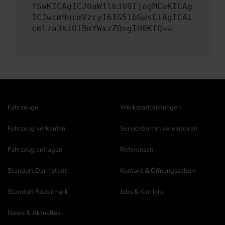
fSwKICAgICJ0aW1lb3V0IjogMCwKICAg
ICJwcm9ncmVzcyI6IG51bGwsCiAgICAi
cmlza3kiOiBmYWxzZQogIH0KfQ==
Fahrzeuge
Werkstattleistungen
Fahrzeug verkaufen
Servicetermin vereinbaren
Fahrzeug anfragen
Referenzen
Standort Darmstadt
Kontakt & Öffnungszeiten
Standort Rödermark
Jobs & Karriere
News & Aktuelles