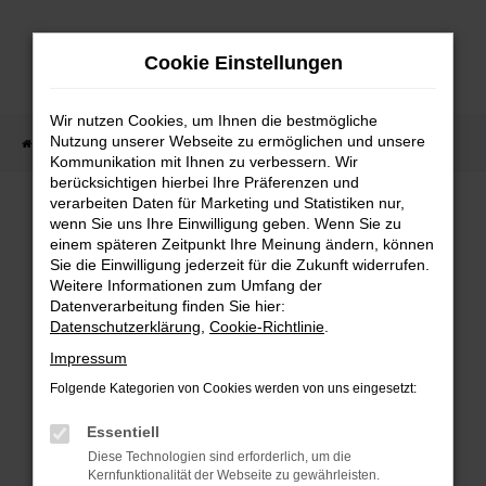
Zum
Hauptinhalt
Cookie Einstellungen
springen
Wir nutzen Cookies, um Ihnen die bestmögliche
Nutzung unserer Webseite zu ermöglichen und unsere
Startseite
Fahrzeugangebote
Fahrzeug-Showroom
Kommunikation mit Ihnen zu verbessern. Wir
berücksichtigen hierbei Ihre Präferenzen und
verarbeiten Daten für Marketing und Statistiken nur,
wenn Sie uns Ihre Einwilligung geben. Wenn Sie zu
einem späteren Zeitpunkt Ihre Meinung ändern, können
Sie die Einwilligung jederzeit für die Zukunft widerrufen.
Fehler: Network Error
Weitere Informationen zum Umfang der
Datenverarbeitung finden Sie hier:
Beim Laden ist ein Fehler aufgetreten.
Datenschutzerklärung
,
Cookie-Richtlinie
.
Impressum
Hier sind ein paar Tipps, die dir helfen können:
Folgende Kategorien von Cookies werden von uns eingesetzt:
Überprüfe deine Firewall und deine
Essentiell
Internetverbindung.
Diese Technologien sind erforderlich, um die
Laden andere Webseiten, zum Beispiel
Kernfunktionalität der Webseite zu gewährleisten.