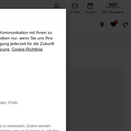
WhatsApp
E-Mail
Termin
360° Rundgang
0
 Kommunikation mit Ihnen zu
stiken nur, wenn Sie uns Ihre
ung jederzeit für die Zukunft
ärung
,
Cookie-Richtlinie
.
Maps, Chats,
nd zu verbessern. Zudem werden