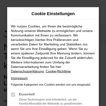
Zum
Hauptinhalt
Cookie Einstellungen
springen
Wir nutzen Cookies, um Ihnen die bestmögliche
Nutzung unserer Webseite zu ermöglichen und unsere
Startseite
Aschaffenburg
Nissan
Nissan Juke
Nissan Juke
Kommunikation mit Ihnen zu verbessern. Wir
Tageszulassung günstig kaufen mit Lieferservice
berücksichtigen hierbei Ihre Präferenzen und
Nissan Juke
verarbeiten Daten für Marketing und Statistiken nur,
wenn Sie uns Ihre Einwilligung geben. Wenn Sie zu
Tageszulassung günstig
einem späteren Zeitpunkt Ihre Meinung ändern, können
Sie die Einwilligung jederzeit für die Zukunft widerrufen.
kaufen mit Lieferservice
Weitere Informationen zum Umfang der
Datenverarbeitung finden Sie hier:
Datenschutzerklärung
,
Cookie-Richtlinie
.
Nissan Juke Tageszulassung mit
Impressum
Lieferservice nach Aschaffenburg –
Folgende Kategorien von Cookies werden von uns eingesetzt:
unsere Anregung für Aschaffenburg
Essentiell
Diese Technologien sind erforderlich, um die
Wer beim Autokauf in Aschaffenburg die Augen aufhält
Kernfunktionalität der Webseite zu gewährleisten.