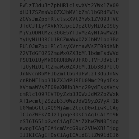
PWlzT3duJmZpbHRlclswXVt2YWx1ZV09
dHJ1ZSZmaWx0ZXJbMV1bZmllbGRdPW1v
ZGVsJmZpbHRlclsxXVt2YWx1ZV09JTVC
JTdCJTIyYXVkYXJpc19pZCUyMiUzQSUy
MjViODNlMzc3OGE5YTUyMzAyNTAwMWZh
YyUyMiU3RCU1RCZmaWx0ZXJbMV1bb3Bd
PUlOJmZpbHRlclsyXVtmaWVsZF09dXNh
Z2VTdGF0ZSZmaWx0ZXJbMl1bdmFsdWVd
PSU1QiUyMk9ORURBWVJFR0lTVFJBVElP
TiUyMiU1RCZmaWx0ZXJbMl1bb3BdPUlO
JnNvcnRbMF1bZmllbGRdPWlzT3duJnNv
cnRbMF1bb3JkZXJdPURFU0Mmc29ydFsx
XVtmaWVsZF09aXNUb3Amc29ydFsxXVtv
cmRlcl09REVTQyZzb3J0WzJdW2ZpZWxk
XT1wcmljZSZzb3J0WzJdW29yZGVyXT1B
U0MmbGltaXQ9MjAmc2tpcD0wIiwKICAg
ICJoZWFkZXJzIjoge30sCiAgICAiYm9k
eSI6IG51bGwsCiAgICAiZXhwZWN0Ijog
ewogICAgICAicmVzcG9uc2VUeXBlIjog
IiIKICAgIH0sCiAgICAidGltZW91dCI6