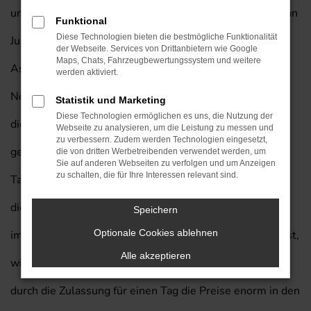
und Geld sparen möchte, entscheidet sich für eine Nissan
Funktional
Diese Technologien bieten die bestmögliche Funktionalität
Juke Tageszulassung mit exklusivem Lieferservice nach
der Webseite. Services von Drittanbietern wie Google
Maps, Chats, Fahrzeugbewertungssystem und weitere
Aschaffenburg. Wir verkaufen Ihnen diese Form von
werden aktiviert.
Neuwagen besonders gern, weil wir wissen, dass auf
Statistik und Marketing
Diese Technologien ermöglichen es uns, die Nutzung der
diese Weise ein perfektes Preis-Leistungs-Verhältnis
Webseite zu analysieren, um die Leistung zu messen und
zu verbessern. Zudem werden Technologien eingesetzt,
geboten wird. Für Aschaffenburg ist eine Nissan Juke
die von dritten Werbetreibenden verwendet werden, um
Sie auf anderen Webseiten zu verfolgen und um Anzeigen
zu schalten, die für Ihre Interessen relevant sind.
Tageszulassung allein schon aufgrund der Vielseitigkeit
dieses Fahrzeugs perfekt geeignet. Auch, wer nicht nur
Speichern
Optionale Cookies ablehnen
im Stadtverkehr, sondern auch „über Land“ unterwegs ist,
Alle akzeptieren
wird das Modell zu schätzen wissen. Hinzu kommt, dass
durch die Zulassung für einen Tag die Preise enorm in den