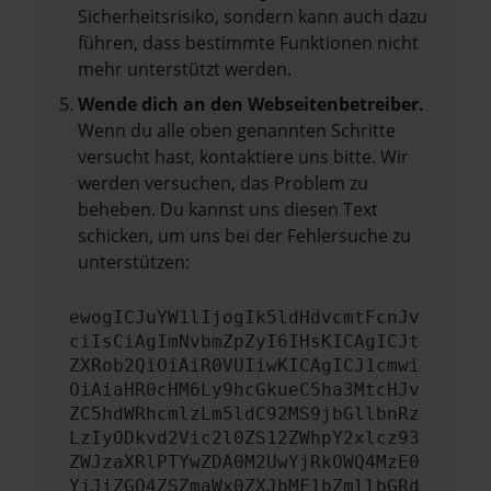
Sicherheitsrisiko, sondern kann auch dazu
führen, dass bestimmte Funktionen nicht
mehr unterstützt werden.
Wende dich an den Webseitenbetreiber.
Wenn du alle oben genannten Schritte
versucht hast, kontaktiere uns bitte. Wir
werden versuchen, das Problem zu
beheben. Du kannst uns diesen Text
schicken, um uns bei der Fehlersuche zu
unterstützen:
ewogICJuYW1lIjogIk5ldHdvcmtFcnJv
ciIsCiAgImNvbmZpZyI6IHsKICAgICJt
ZXRob2QiOiAiR0VUIiwKICAgICJ1cmwi
OiAiaHR0cHM6Ly9hcGkueC5ha3MtcHJv
ZC5hdWRhcmlzLm5ldC92MS9jbGllbnRz
LzIyODkvd2Vic2l0ZS12ZWhpY2xlcz93
ZWJzaXRlPTYwZDA0M2UwYjRkOWQ4MzE0
YjJiZGQ4ZSZmaWx0ZXJbMF1bZmllbGRd