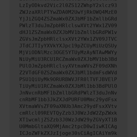
LzIyODkvd2Vic2l0ZS12ZWhpY2xlcz93
ZWJzaXRlPTYwZDA0M2UwYjRkOWQ4MzE0
YjJiZGQ4ZSZmaWx0ZXJbMF1bZmllbGRd
PWlzT3duJmZpbHRlclswXVt2YWx1ZV09
dHJ1ZSZmaWx0ZXJbMV1bZmllbGRdPW1v
ZGVsJmZpbHRlclsxXVt2YWx1ZV09JTVC
JTdCJTIyYXVkYXJpc19pZCUyMiUzQSUy
MjViODNlMzc3OGE5YTUyMzAyNTAwMWYy
NiUyMiU3RCU1RCZmaWx0ZXJbMV1bb3Bd
PUlOJmZpbHRlclsyXVtmaWVsZF09dXNh
Z2VTdGF0ZSZmaWx0ZXJbMl1bdmFsdWVd
PSU1QiUyMk9ORURBWVJFR0lTVFJBVElP
TiUyMiU1RCZmaWx0ZXJbMl1bb3BdPUlO
JnNvcnRbMF1bZmllbGRdPWlzT3duJnNv
cnRbMF1bb3JkZXJdPURFU0Mmc29ydFsx
XVtmaWVsZF09aXNUb3Amc29ydFsxXVtv
cmRlcl09REVTQyZzb3J0WzJdW2ZpZWxk
XT1wcmljZSZzb3J0WzJdW29yZGVyXT1B
U0MmbGltaXQ9MjAmc2tpcD0wIiwKICAg
ICJoZWFkZXJzIjoge30sCiAgICAiYm9k