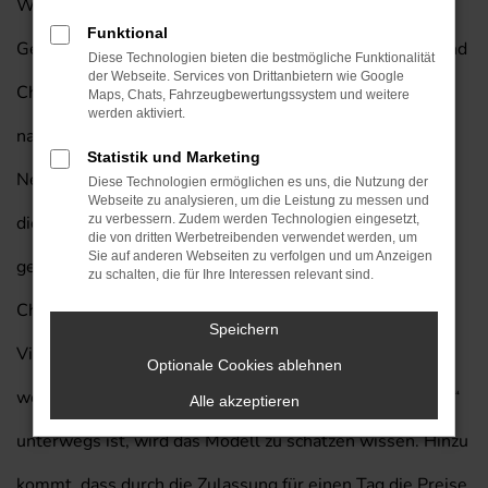
Wer beim Autokauf in Darmstadt die Augen aufhält und
Funktional
Geld sparen möchte, entscheidet sich für eine Jeep Grand
Diese Technologien bieten die bestmögliche Funktionalität
der Webseite. Services von Drittanbietern wie Google
Cherokee Tageszulassung mit exklusivem Lieferservice
Maps, Chats, Fahrzeugbewertungssystem und weitere
werden aktiviert.
nach Darmstadt. Wir verkaufen Ihnen diese Form von
Statistik und Marketing
Neuwagen besonders gern, weil wir wissen, dass auf
Diese Technologien ermöglichen es uns, die Nutzung der
Webseite zu analysieren, um die Leistung zu messen und
diese Weise ein perfektes Preis-Leistungs-Verhältnis
zu verbessern. Zudem werden Technologien eingesetzt,
die von dritten Werbetreibenden verwendet werden, um
Sie auf anderen Webseiten zu verfolgen und um Anzeigen
geboten wird. Für Darmstadt ist eine Jeep Grand
zu schalten, die für Ihre Interessen relevant sind.
Cherokee Tageszulassung allein schon aufgrund der
Speichern
Vielseitigkeit dieses Fahrzeugs perfekt geeignet. Auch,
Optionale Cookies ablehnen
wer nicht nur im Stadtverkehr, sondern auch „über Land“
Alle akzeptieren
unterwegs ist, wird das Modell zu schätzen wissen. Hinzu
kommt, dass durch die Zulassung für einen Tag die Preise