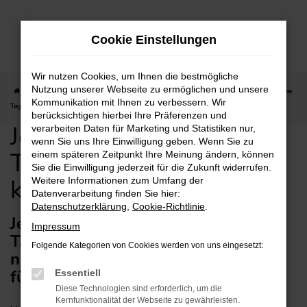
Zum
Hauptinhalt
Cookie Einstellungen
springen
Wir nutzen Cookies, um Ihnen die bestmögliche
Nutzung unserer Webseite zu ermöglichen und unsere
Startseite
Darmstadt
Jeep
Jeep Grand Cherokee
Jeep Grand Cherokee
Kommunikation mit Ihnen zu verbessern. Wir
Tageszulassung günstig kaufen mit Lieferservice
berücksichtigen hierbei Ihre Präferenzen und
Jeep Grand Cherokee
verarbeiten Daten für Marketing und Statistiken nur,
wenn Sie uns Ihre Einwilligung geben. Wenn Sie zu
Tageszulassung günstig
einem späteren Zeitpunkt Ihre Meinung ändern, können
Sie die Einwilligung jederzeit für die Zukunft widerrufen.
kaufen mit Lieferservice
Weitere Informationen zum Umfang der
Datenverarbeitung finden Sie hier:
Datenschutzerklärung
,
Cookie-Richtlinie
.
Jeep Grand Cherokee
Impressum
Tageszulassung mit Lieferservice
Folgende Kategorien von Cookies werden von uns eingesetzt:
nach Darmstadt – unsere Anregung
für Darmstadt
Essentiell
Diese Technologien sind erforderlich, um die
Kernfunktionalität der Webseite zu gewährleisten.