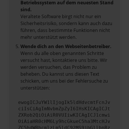
Betriebssystem auf dem neuesten Stand
sind.
Veraltete Software birgt nicht nur ein
Sicherheitsrisiko, sondern kann auch dazu
führen, dass bestimmte Funktionen nicht
mehr unterstützt werden.
Wende dich an den Webseitenbetreiber.
Wenn du alle oben genannten Schritte
versucht hast, kontaktiere uns bitte. Wir
werden versuchen, das Problem zu
beheben. Du kannst uns diesen Text
schicken, um uns bei der Fehlersuche zu
unterstützen:
ewogICJuYW1lIjogIk5ldHdvcmtFcnJv
ciIsCiAgImNvbmZpZyI6IHsKICAgICJt
ZXRob2QiOiAiR0VUIiwKICAgICJ1cmwi
OiAiaHR0cHM6Ly9hcGkueC5ha3MtcHJv
ZC5hdWRhcmlzLm5ldC92MS9jbGllbnRz