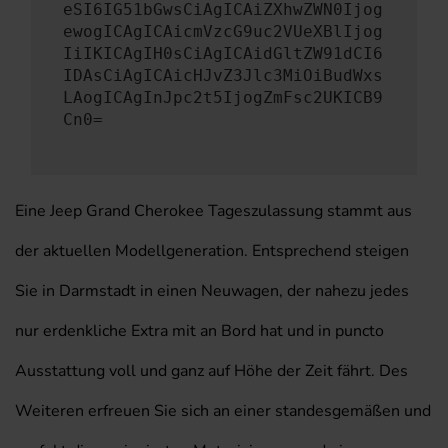
eSI6IG51bGwsCiAgICAiZXhwZWN0Ijog
ewogICAgICAicmVzcG9uc2VUeXBlIjog
IiIKICAgIH0sCiAgICAidGltZW91dCI6
IDAsCiAgICAicHJvZ3Jlc3MiOiBudWxs
LAogICAgInJpc2t5IjogZmFsc2UKICB9
Cn0=
Eine Jeep Grand Cherokee Tageszulassung stammt aus
der aktuellen Modellgeneration. Entsprechend steigen
Sie in Darmstadt in einen Neuwagen, der nahezu jedes
nur erdenkliche Extra mit an Bord hat und in puncto
Ausstattung voll und ganz auf Höhe der Zeit fährt. Des
Weiteren erfreuen Sie sich an einer standesgemäßen und