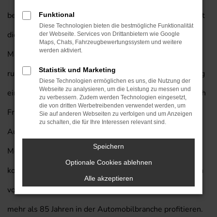
bestimmt nicht mehr schmackhaft zu machen. Man kennt
Funktional
Diese Technologien bieten die bestmögliche Funktionalität
dieses Fahrzeug aus dem Straßenbild von Frankfurt am
der Webseite. Services von Drittanbietern wie Google
Maps, Chats, Fahrzeugbewertungssystem und weitere
werden aktiviert.
Main und auch die aktuelle Generation macht hier eine
Statistik und Marketing
rundum gute Figur. Wundern wird Sie dabei, wie günstig
Diese Technologien ermöglichen es uns, die Nutzung der
Webseite zu analysieren, um die Leistung zu messen und
ein Hyundai SANTA FE Neuwagen mit Lieferservice nach
zu verbessern. Zudem werden Technologien eingesetzt,
die von dritten Werbetreibenden verwendet werden, um
Frankfurt am Main sein kann. Wenn Sie sich für das
Sie auf anderen Webseiten zu verfolgen und um Anzeigen
zu schalten, die für Ihre Interessen relevant sind.
Autohaus am Prinzert entscheiden, heben Sie Ihre
Speichern
Mobilität in Frankfurt am Main möglicherweise auf ein
Optionale Cookies ablehnen
komplett neues Level. Möglich wird dies, indem Sie sich
Alle akzeptieren
von uns beraten lassen und von unserer Erfahrung von
mehr als 85 Jahren in der Automobilbranche profitieren.