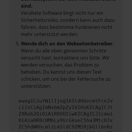
sind.
Veraltete Software birgt nicht nur ein
Sicherheitsrisiko, sondern kann auch dazu
führen, dass bestimmte Funktionen nicht
mehr unterstützt werden.
Wende dich an den Webseitenbetreiber.
Wenn du alle oben genannten Schritte
versucht hast, kontaktiere uns bitte. Wir
werden versuchen, das Problem zu
beheben. Du kannst uns diesen Text
schicken, um uns bei der Fehlersuche zu
unterstützen:
ewogICJuYW1lIjogIk5ldHdvcmtFcnJv
ciIsCiAgImNvbmZpZyI6IHsKICAgICJt
ZXRob2QiOiAiR0VUIiwKICAgICJ1cmwi
OiAiaHR0cHM6Ly9hcGkueC5ha3MtcHJv
ZC5hdWRhcmlzLm5ldC92MS9jbGllbnRz