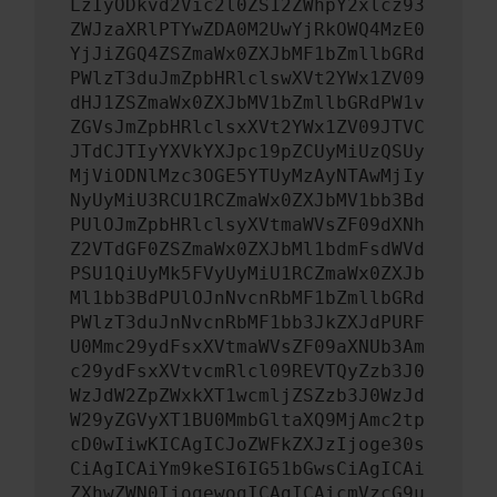
LzIyODkvd2Vic2l0ZS12ZWhpY2xlcz93
ZWJzaXRlPTYwZDA0M2UwYjRkOWQ4MzE0
YjJiZGQ4ZSZmaWx0ZXJbMF1bZmllbGRd
PWlzT3duJmZpbHRlclswXVt2YWx1ZV09
dHJ1ZSZmaWx0ZXJbMV1bZmllbGRdPW1v
ZGVsJmZpbHRlclsxXVt2YWx1ZV09JTVC
JTdCJTIyYXVkYXJpc19pZCUyMiUzQSUy
MjViODNlMzc3OGE5YTUyMzAyNTAwMjIy
NyUyMiU3RCU1RCZmaWx0ZXJbMV1bb3Bd
PUlOJmZpbHRlclsyXVtmaWVsZF09dXNh
Z2VTdGF0ZSZmaWx0ZXJbMl1bdmFsdWVd
PSU1QiUyMk5FVyUyMiU1RCZmaWx0ZXJb
Ml1bb3BdPUlOJnNvcnRbMF1bZmllbGRd
PWlzT3duJnNvcnRbMF1bb3JkZXJdPURF
U0Mmc29ydFsxXVtmaWVsZF09aXNUb3Am
c29ydFsxXVtvcmRlcl09REVTQyZzb3J0
WzJdW2ZpZWxkXT1wcmljZSZzb3J0WzJd
W29yZGVyXT1BU0MmbGltaXQ9MjAmc2tp
cD0wIiwKICAgICJoZWFkZXJzIjoge30s
CiAgICAiYm9keSI6IG51bGwsCiAgICAi
ZXhwZWN0IjogewogICAgICAicmVzcG9u