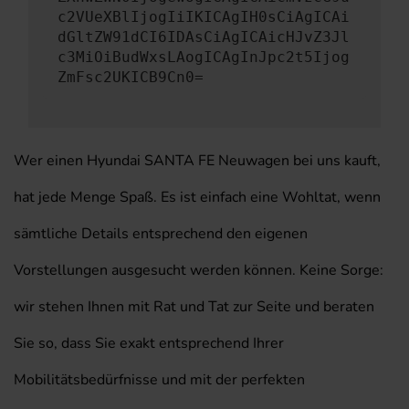
c2VUeXBlIjogIiIKICAgIH0sCiAgICAi
dGltZW91dCI6IDAsCiAgICAicHJvZ3Jl
c3MiOiBudWxsLAogICAgInJpc2t5Ijog
ZmFsc2UKICB9Cn0=
Wer einen Hyundai SANTA FE Neuwagen bei uns kauft,
hat jede Menge Spaß. Es ist einfach eine Wohltat, wenn
sämtliche Details entsprechend den eigenen
Vorstellungen ausgesucht werden können. Keine Sorge:
wir stehen Ihnen mit Rat und Tat zur Seite und beraten
Sie so, dass Sie exakt entsprechend Ihrer
Mobilitätsbedürfnisse und mit der perfekten