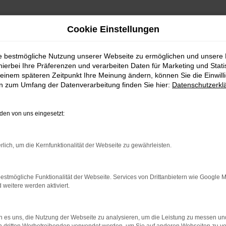
Cookie Einstellungen
ie bestmögliche Nutzung unserer Webseite zu ermöglichen und unsere
hierbei Ihre Präferenzen und verarbeiten Daten für Marketing und Stati
rt am Main günstig kaufen mit Lieferservice
einem späteren Zeitpunkt Ihre Meinung ändern, können Sie die Einwillig
ote für Frankfurt am Main g
en zum Umfang der Datenverarbeitung finden Sie hier:
Datenschutzerkl
en von uns eingesetzt:
 Main mit Lieferservice nach Frankfurt
rlich, um die Kernfunktionalität der Webseite zu gewährleisten.
m Main mit einem exklusivem Lieferservice nach Frankfurt am
 sich um eine regelrechte Optimierung des Preis-Leistungs-Ver
estmögliche Funktionalität der Webseite. Services von Drittanbietern wie Google 
eitere werden aktiviert.
ch des Zustands keinen noch so kleinen Kompromiss ein. Das 
 weit, so gut, denn hinzu kommt, dass Sie auch hinsichtlich 
 es uns, die Nutzung der Webseite zu analysieren, um die Leistung zu messen u