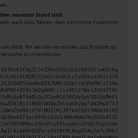
en.
f dem neuesten Stand sind.
rn kann auch dazu führen, dass bestimmte Funktionen
e uns bitte. Wir werden versuchen, das Problem zu
hlersuche zu unterstützen:
yI6IHsKICAgICJtZXRob2QiOiAiR0VUIiwKICAg
mlzLm5ldC92MS9jbGllbnRzLzIyODkvd2Vic2l0
jJiZGQ4ZSZmaWx0ZXJbMF1bZmllbGRdPWlzT3du
GRdPW1vZGVsJmZpbHRlclsxXVt2YWx1ZV09JTVC
TUyMzAyNTAwMjQyZCUyMiU3RCUyQyU3QiUyMmF1
DkwZDUlMjIlN0QlNUQmZmlsdGVyWzFdW29wXT1J
zJdW3ZhbHVlXT0lNUIlMjJPTkVEQVlSRUdJU1RS
2ZpZWxkXT1pc093biZzb3J0WzBdW29yZGVyXT1E
XJdPURFU0Mmc29ydFsyXVtmaWVsZF09cHJpY2Um
iAgICAiaGVhZGVycyI6IHt9LAogICAgImJvZHki
nNlVHlwZSI6ICIiCiAgICB9LAogICAgInRpbWVv