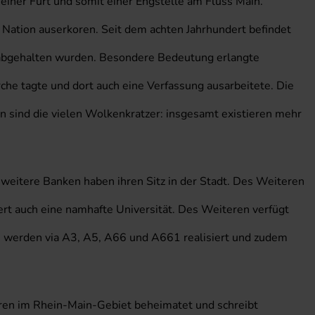
einer Furt und somit einer Engstelle am Fluss Main.
 Nation auserkoren. Seit dem achten Jahrhundert befindet
ge abgehalten wurden. Besondere Bedeutung erlangte
he tagte und dort auch eine Verfassung ausarbeitete. Die
 sind die vielen Wolkenkratzer: insgesamt existieren mehr
e weitere Banken haben ihren Sitz in der Stadt. Des Weiteren
ert auch eine namhafte Universität. Des Weiteren verfügt
n werden via A3, A5, A66 und A661 realisiert und zudem
hren im Rhein-Main-Gebiet beheimatet und schreibt