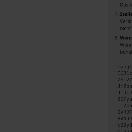
Das 
Stell
Veral
nicht
Wend
Wenn 
beheb
ewog
ICJ1
ZS12
JmZp
JTdC
ZGFy
TiZm
QVRJ
RVND
c29y
OiBu