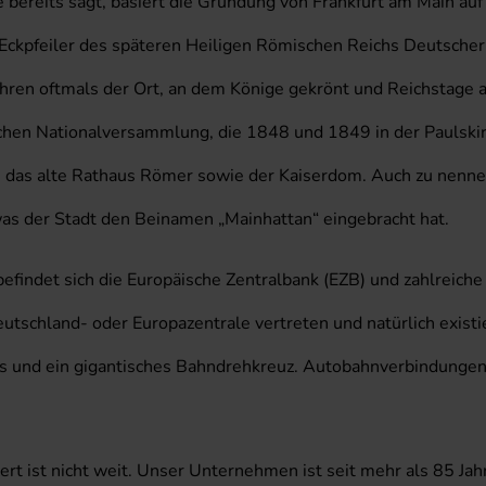
 bereits sagt, basiert die Gründung von Frankfurt am Main auf 
r Eckpfeiler des späteren Heiligen Römischen Reichs Deutscher
 Jahren oftmals der Ort, an dem Könige gekrönt und Reichsta
chen Nationalversammlung, die 1848 und 1849 in der Paulskirc
 das alte Rathaus Römer sowie der Kaiserdom. Auch zu nennen
as der Stadt den Beinamen „Mainhattan“ eingebracht hat.
befindet sich die Europäische Zentralbank (EZB) und zahlreich
eutschland- oder Europazentrale vertreten und natürlich existi
as und ein gigantisches Bahndrehkreuz. Autobahnverbindunge
rt ist nicht weit. Unser Unternehmen ist seit mehr als 85 Ja