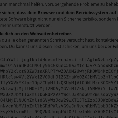
kann manchmal helfen, vorübergehende Probleme zu beheb
e sicher, dass dein Browser und dein Betriebssystem au
tete Software birgt nicht nur ein Sicherheitsrisiko, sonde
 mehr unterstützt werden.
e dich an den Webseitenbetreiber.
du alle oben genannten Schritte versucht hast, kontaktier
en. Du kannst uns diesen Text schicken, um uns bei der Fe
ICJuYW1lIjogIk5ldHdvcmtFcnJvciIsCiAgImNvbmZpZ
cmwiOiAiaHR0cHM6Ly9hcGkueC5ha3MtcHJvZC5hdWRhc
ZWhpY2xlcz93ZWJzaXRlPTYwZDA0M2UwYjRkOWQ4MzE0Y
bHRlclswXVt2YWx1ZV09dHJ1ZSZmaWx0ZXJbMV1bZmllb
JTIyYXVkYXJpc19pZCUyMiUzQSUyMjViODNlMzc3OGE5Y
aXNfaWQlMjIlM0ElMjI2NDAyMGVmMTZkNjI5MWViYTIwZ
aWx0ZXJbMl1bZmllbGRdPXVzYWdlU3RhdGUmZmlsdGVyW
T04lMjIlNUQmZmlsdGVyWzJdW29wXT1JTiZzb3J0WzBdW
JnNvcnRbMV1bZmllbGRdPWlzVG9wJnNvcnRbMV1bb3JkZ
dFsyXVtvcmRlcl09QVNDJmxpbWl0PTIwJnNraXA9MCIsC
dWxsLAogICAgImV4cGVjdCI6IHsKICAgICAgInJlc3Bvb