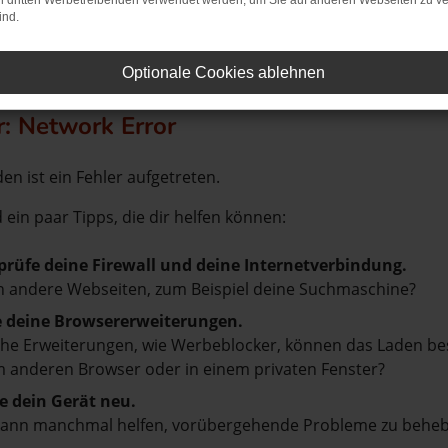
on dritten Werbetreibenden verwendet werden, um Sie auf anderen Webseiten zu ve
ind.
Optionale Cookies ablehnen
r: Network Error
en ist ein Fehler aufgetreten.
d ein paar Tipps, die dir helfen können:
prüfe deine Firewall und deine Internetverbindung.
 andere Webseiten, zum Beispiel deine Suchmaschine?
e deine Browsererweiterungen.
e Erweiterungen, wie Werbeblocker, können das Laden besti
 anderen Browser oder in einem privaten Fenster?
e dein Gerät neu.
kann manchmal helfen, vorübergehende Probleme zu beheb