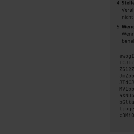
Stell
Veral
nicht
Wend
Wenn 
beheb
ewog
ICJ1
ZS12
JmZp
JTdC
MV1b
aXNU
bGlt
Ijog
c3Mi