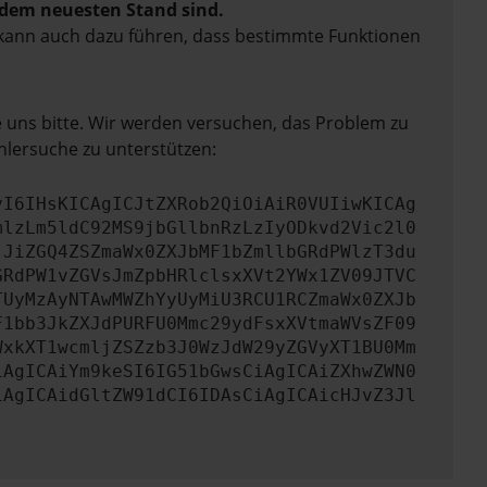
f dem neuesten Stand sind.
rn kann auch dazu führen, dass bestimmte Funktionen
e uns bitte. Wir werden versuchen, das Problem zu
hlersuche zu unterstützen:
yI6IHsKICAgICJtZXRob2QiOiAiR0VUIiwKICAg
mlzLm5ldC92MS9jbGllbnRzLzIyODkvd2Vic2l0
jJiZGQ4ZSZmaWx0ZXJbMF1bZmllbGRdPWlzT3du
GRdPW1vZGVsJmZpbHRlclsxXVt2YWx1ZV09JTVC
TUyMzAyNTAwMWZhYyUyMiU3RCU1RCZmaWx0ZXJb
F1bb3JkZXJdPURFU0Mmc29ydFsxXVtmaWVsZF09
WxkXT1wcmljZSZzb3J0WzJdW29yZGVyXT1BU0Mm
iAgICAiYm9keSI6IG51bGwsCiAgICAiZXhwZWN0
iAgICAidGltZW91dCI6IDAsCiAgICAicHJvZ3Jl