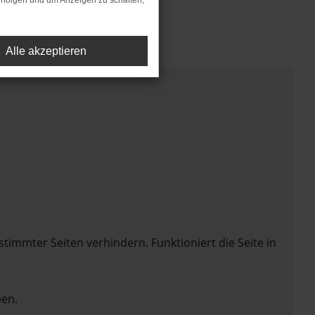
rfolgen und um Anzeigen zu schalten,
Alle akzeptieren
mmter Seiten verhindern. Funktioniert die Seite in
en.