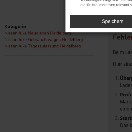
Technologien eingesetzt, die v
die für Ihre Interessen relevant s
Speichern
Kategorie
Nissan Juke Neuwagen Heidelberg
Fehle
Nissan Juke Gebrauchtwagen Heidelberg
Nissan Juke Tageszulassung Heidelberg
Beim Lad
Hier sin
Über
Laden
Prüf
Manch
einem
Start
Das 