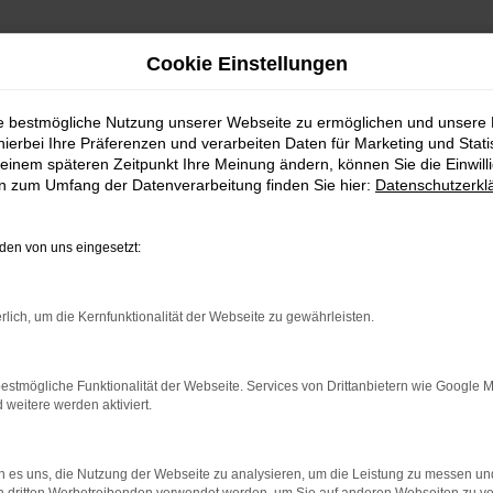
Cookie Einstellungen
ie bestmögliche Nutzung unserer Webseite zu ermöglichen und unsere
hierbei Ihre Präferenzen und verarbeiten Daten für Marketing und Stati
ieferservice
einem späteren Zeitpunkt Ihre Meinung ändern, können Sie die Einwillig
günstig kaufen mit Lieferse
en zum Umfang der Datenverarbeitung finden Sie hier:
Datenschutzerkl
erservice für Heidelberg
en von uns eingesetzt:
 selbst. Entsprechend empfehlen wir dieses herausragende Fahr
rlich, um die Kernfunktionalität der Webseite zu gewährleisten.
 Juke von Prinzert und profitieren Sie von unserem exklusive
er Automobilbranche in jedes Beratungsgespräch mit ein. Folg
estmögliche Funktionalität der Webseite. Services von Drittanbietern wie Google 
eitere werden aktiviert.
es der besten Autohäuser Deutschlands. In Heidelberg und Umg
der anderen spannenden Modelle dieses Herstellers.
 es uns, die Nutzung der Webseite zu analysieren, um die Leistung zu messen u