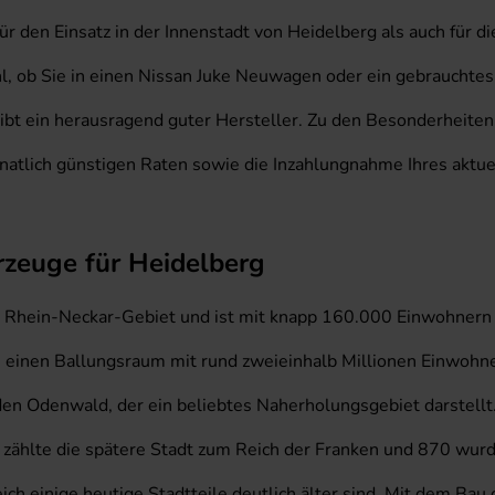
für den Einsatz in der Innenstadt von Heidelberg als auch für
, ob Sie in einen Nissan Juke Neuwagen oder ein gebrauchtes 
eibt ein herausragend guter Hersteller. Zu den Besonderheite
monatlich günstigen Raten sowie die Inzahlungnahme Ihres akt
rzeuge für Heidelberg
 Rhein-Neckar-Gebiet und ist mit knapp 160.000 Einwohnern e
inen Ballungsraum mit rund zweieinhalb Millionen Einwohnern
n den Odenwald, der ein beliebtes Naherholungsgebiet darstellt
 zählte die spätere Stadt zum Reich der Franken und 870 wurd
h einige heutige Stadtteile deutlich älter sind. Mit dem Ba