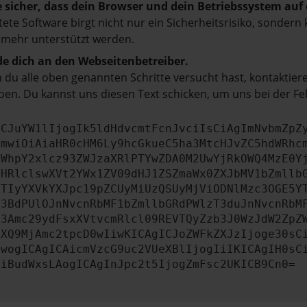
e sicher, dass dein Browser und dein Betriebssystem au
tete Software birgt nicht nur ein Sicherheitsrisiko, sonde
 mehr unterstützt werden.
e dich an den Webseitenbetreiber.
du alle oben genannten Schritte versucht hast, kontaktier
en. Du kannst uns diesen Text schicken, um uns bei der Fe
ICJuYW1lIjogIk5ldHdvcmtFcnJvciIsCiAgImNvbmZpZ
cmwiOiAiaHR0cHM6Ly9hcGkueC5ha3MtcHJvZC5hdWRhc
ZWhpY2xlcz93ZWJzaXRlPTYwZDA0M2UwYjRkOWQ4MzE0Y
bHRlclswXVt2YWx1ZV09dHJ1ZSZmaWx0ZXJbMV1bZmllb
JTIyYXVkYXJpc19pZCUyMiUzQSUyMjViODNlMzc3OGE5Y
b3BdPUlOJnNvcnRbMF1bZmllbGRdPWlzT3duJnNvcnRbM
b3Amc29ydFsxXVtvcmRlcl09REVTQyZzb3J0WzJdW2ZpZ
aXQ9MjAmc2tpcD0wIiwKICAgICJoZWFkZXJzIjoge30sC
ewogICAgICAicmVzcG9uc2VUeXBlIjogIiIKICAgIH0sC
OiBudWxsLAogICAgInJpc2t5IjogZmFsc2UKICB9Cn0=