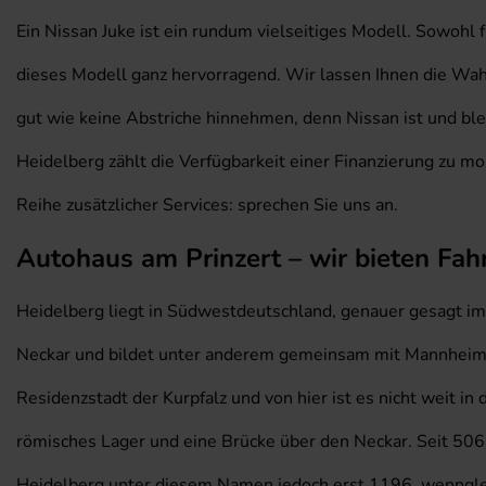
Ein Nissan Juke ist ein rundum vielseitiges Modell. Sowohl 
dieses Modell ganz hervorragend. Wir lassen Ihnen die Wahl
gut wie keine Abstriche hinnehmen, denn Nissan ist und bl
Heidelberg zählt die Verfügbarkeit einer Finanzierung zu 
Reihe zusätzlicher Services: sprechen Sie uns an.
Autohaus am Prinzert – wir bieten Fah
Heidelberg liegt in Südwestdeutschland, genauer gesagt im
Neckar und bildet unter anderem gemeinsam mit Mannheim e
Residenzstadt der Kurpfalz und von hier ist es nicht weit i
römisches Lager und eine Brücke über den Neckar. Seit 506
Heidelberg unter diesem Namen jedoch erst 1196, wenngleic