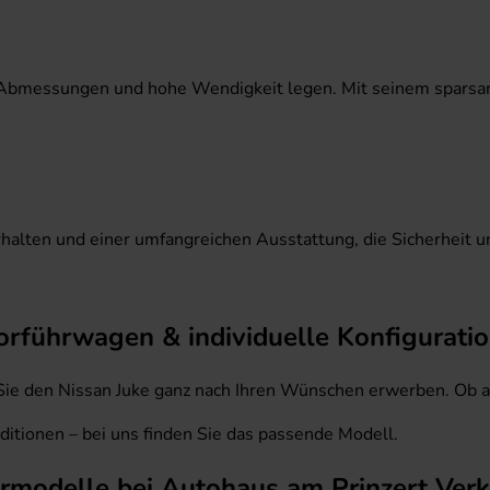
kte Abmessungen und hohe Wendigkeit legen. Mit seinem spars
alten und einer umfangreichen Ausstattung, die Sicherheit u
orführwagen & individuelle Konfigurati
e den Nissan Juke ganz nach Ihren Wünschen erwerben. Ob als
itionen – bei uns finden Sie das passende Modell.
ermodelle bei Autohaus am Prinzert Ve