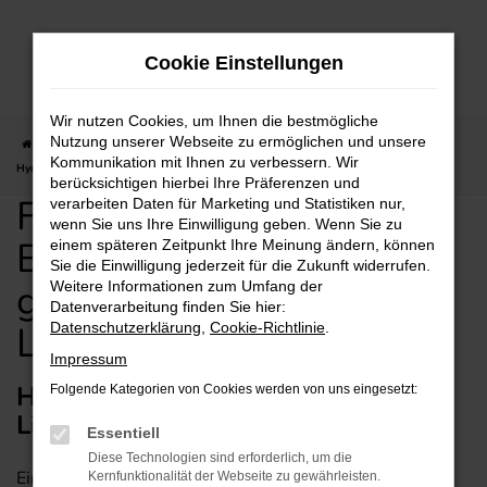
Zum
Hauptinhalt
Cookie Einstellungen
springen
Wir nutzen Cookies, um Ihnen die bestmögliche
Nutzung unserer Webseite zu ermöglichen und unsere
Startseite
Heilbronn
Hyundai
Hyundai BAYON
Für Heilbronn:
Kommunikation mit Ihnen zu verbessern. Wir
Hyundai BAYON Neuwagen günstig kaufen mit Lieferservice
berücksichtigen hierbei Ihre Präferenzen und
Für Heilbronn: Hyundai
verarbeiten Daten für Marketing und Statistiken nur,
wenn Sie uns Ihre Einwilligung geben. Wenn Sie zu
BAYON Neuwagen
einem späteren Zeitpunkt Ihre Meinung ändern, können
Sie die Einwilligung jederzeit für die Zukunft widerrufen.
günstig kaufen mit
Weitere Informationen zum Umfang der
Datenverarbeitung finden Sie hier:
Lieferservice
Datenschutzerklärung
,
Cookie-Richtlinie
.
Impressum
Hyundai BAYON Neuwagen mit
Folgende Kategorien von Cookies werden von uns eingesetzt:
Lieferservice nach Heilbronn
Essentiell
Diese Technologien sind erforderlich, um die
Einen Hyundai BAYON Neuwagen brauchen wir Ihnen
Kernfunktionalität der Webseite zu gewährleisten.