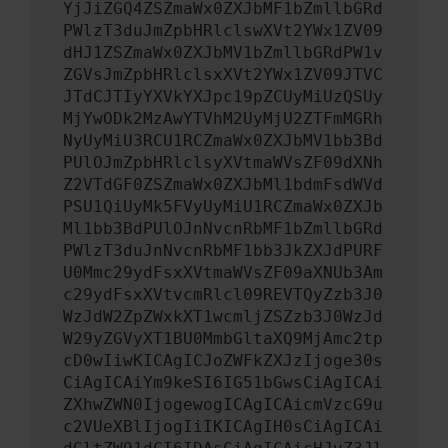
YjJiZGQ4ZSZmaWx0ZXJbMF1bZmllbGRd
PWlzT3duJmZpbHRlclswXVt2YWx1ZV09
dHJ1ZSZmaWx0ZXJbMV1bZmllbGRdPW1v
ZGVsJmZpbHRlclsxXVt2YWx1ZV09JTVC
JTdCJTIyYXVkYXJpc19pZCUyMiUzQSUy
MjYwODk2MzAwYTVhM2UyMjU2ZTFmMGRh
NyUyMiU3RCU1RCZmaWx0ZXJbMV1bb3Bd
PUlOJmZpbHRlclsyXVtmaWVsZF09dXNh
Z2VTdGF0ZSZmaWx0ZXJbMl1bdmFsdWVd
PSU1QiUyMk5FVyUyMiU1RCZmaWx0ZXJb
Ml1bb3BdPUlOJnNvcnRbMF1bZmllbGRd
PWlzT3duJnNvcnRbMF1bb3JkZXJdPURF
U0Mmc29ydFsxXVtmaWVsZF09aXNUb3Am
c29ydFsxXVtvcmRlcl09REVTQyZzb3J0
WzJdW2ZpZWxkXT1wcmljZSZzb3J0WzJd
W29yZGVyXT1BU0MmbGltaXQ9MjAmc2tp
cD0wIiwKICAgICJoZWFkZXJzIjoge30s
CiAgICAiYm9keSI6IG51bGwsCiAgICAi
ZXhwZWN0IjogewogICAgICAicmVzcG9u
c2VUeXBlIjogIiIKICAgIH0sCiAgICAi