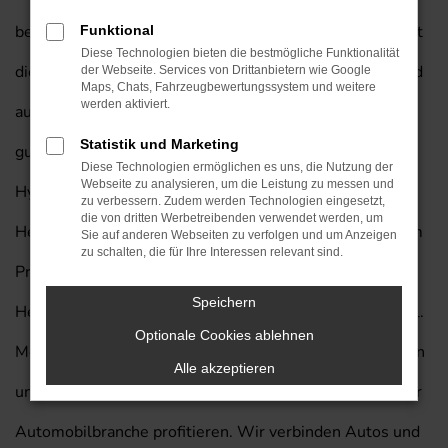
bestimmt nicht mehr schmackhaft zu machen. Man kennt
Funktional
Diese Technologien bieten die bestmögliche Funktionalität
dieses Fahrzeug aus dem Straßenbild von Heilbronn und
der Webseite. Services von Drittanbietern wie Google
Maps, Chats, Fahrzeugbewertungssystem und weitere
werden aktiviert.
auch die aktuelle Generation macht hier eine rundum
Statistik und Marketing
gute Figur. Wundern wird Sie dabei, wie günstig ein
Diese Technologien ermöglichen es uns, die Nutzung der
Webseite zu analysieren, um die Leistung zu messen und
Hyundai BAYON Neuwagen mit Lieferservice nach
zu verbessern. Zudem werden Technologien eingesetzt,
die von dritten Werbetreibenden verwendet werden, um
Heilbronn sein kann. Wenn Sie sich für das Autohaus am
Sie auf anderen Webseiten zu verfolgen und um Anzeigen
zu schalten, die für Ihre Interessen relevant sind.
Prinzert entscheiden, heben Sie Ihre Mobilität in
Speichern
Heilbronn möglicherweise auf ein komplett neues Level.
Optionale Cookies ablehnen
Möglich wird dies, indem Sie sich von uns beraten lassen
Alle akzeptieren
und von unserer Erfahrung von mehr als 85 Jahren in der
Automobilbranche profitieren. Wir verbinden Autos und