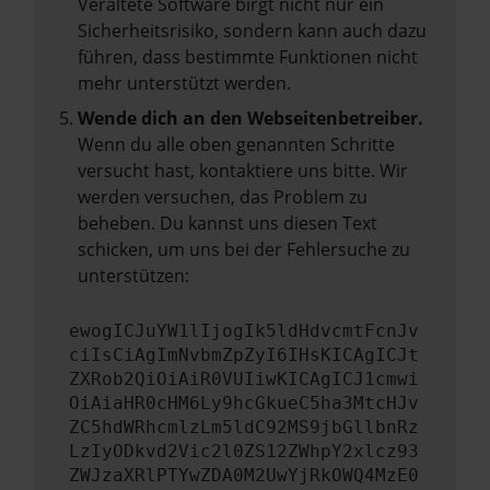
Veraltete Software birgt nicht nur ein
Sicherheitsrisiko, sondern kann auch dazu
führen, dass bestimmte Funktionen nicht
mehr unterstützt werden.
Wende dich an den Webseitenbetreiber.
Wenn du alle oben genannten Schritte
versucht hast, kontaktiere uns bitte. Wir
werden versuchen, das Problem zu
beheben. Du kannst uns diesen Text
schicken, um uns bei der Fehlersuche zu
unterstützen:
ewogICJuYW1lIjogIk5ldHdvcmtFcnJv
ciIsCiAgImNvbmZpZyI6IHsKICAgICJt
ZXRob2QiOiAiR0VUIiwKICAgICJ1cmwi
OiAiaHR0cHM6Ly9hcGkueC5ha3MtcHJv
ZC5hdWRhcmlzLm5ldC92MS9jbGllbnRz
LzIyODkvd2Vic2l0ZS12ZWhpY2xlcz93
ZWJzaXRlPTYwZDA0M2UwYjRkOWQ4MzE0