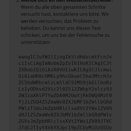
Wende dich an den Webseitenbetreiber.
Wenn du alle oben genannten Schritte
versucht hast, kontaktiere uns bitte. Wir
werden versuchen, das Problem zu
beheben. Du kannst uns diesen Text
schicken, um uns bei der Fehlersuche zu
unterstützen:
ewogICJuYW1lIjogIk5ldHdvcmtFcnJv
ciIsCiAgImNvbmZpZyI6IHsKICAgICJt
ZXRob2QiOiAiR0VUIiwKICAgICJ1cmwi
OiAiaHR0cHM6Ly9hcGkueC5ha3MtcHJv
ZC5hdWRhcmlzLm5ldC92MS9jbGllbnRz
LzIyODkvd2Vic2l0ZS12ZWhpY2xlcz93
ZWJzaXRlPTYwZDA0M2UwYjRkOWQ4MzE0
YjJiZGQ4ZSZmaWx0ZXJbMF1bZmllbGRd
PWlzT3duJmZpbHRlclswXVt2YWx1ZV09
dHJ1ZSZmaWx0ZXJbMV1bZmllbGRdPW1v
ZGVsJmZpbHRlclsxXVt2YWx1ZV09JTVC
JTdCJTIyYXVkYXJpc19pZCUyMiUzQSUy