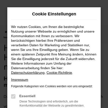
Zum
Hauptinhalt
Cookie Einstellungen
springen
Wir nutzen Cookies, um Ihnen die bestmögliche
Nutzung unserer Webseite zu ermöglichen und unsere
Startseite
Heilbronn
Hyundai
Hyundai IONIQ für Heilbronn günstig
Kommunikation mit Ihnen zu verbessern. Wir
kaufen mit Lieferservice
berücksichtigen hierbei Ihre Präferenzen und
Hyundai IONIQ für
verarbeiten Daten für Marketing und Statistiken nur,
wenn Sie uns Ihre Einwilligung geben. Wenn Sie zu
Heilbronn günstig kaufen
einem späteren Zeitpunkt Ihre Meinung ändern, können
Sie die Einwilligung jederzeit für die Zukunft widerrufen.
mit Lieferservice
Weitere Informationen zum Umfang der
Datenverarbeitung finden Sie hier:
Datenschutzerklärung
,
Cookie-Richtlinie
.
Hyundai IONIQ – empfehlenswert
Impressum
mit Lieferservice für Heilbronn
Folgende Kategorien von Cookies werden von uns eingesetzt:
Dass ein Hyundai IONIQ in jede Stadt passt, versteht sich
Essentiell
Diese Technologien sind erforderlich, um die
von selbst. Entsprechend empfehlen wir dieses
Kernfunktionalität der Webseite zu gewährleisten.