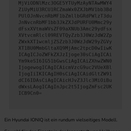
MjViODNlMzc3OGE5YTUyMzAyNTAwMWY4
ZiUyMiU3RCU1RCZmaWx0ZXJbMV1bb3Bd
PUlOJnNvcnRbMF1bZmllbGRdPWlzT3du
JnNvcnRbMF1bb3JkZXJdPURFU0Mmc29y
dFsxXVtmaWVsZF09aXNUb3Amc29ydFsx
XVtvcmRlcl09REVTQyZzb3J0WzJdW2Zp
ZWxkXT1wcmljZSZzb3J0WzJdW29yZGVy
XT1BU0MmbGltaXQ9MjAmc2tpcD0wIiwK
ICAgICJoZWFkZXJzIjoge30sCiAgICAi
Ym9keSI6IG51bGwsCiAgICAiZXhwZWN0
IjogewogICAgICAicmVzcG9uc2VUeXBl
IjogIiIKICAgIH0sCiAgICAidGltZW91
dCI6IDAsCiAgICAicHJvZ3Jlc3MiOiBu
dWxsLAogICAgInJpc2t5IjogZmFsc2UK
ICB9Cn0=
Ein Hyundai IONIQ ist ein rundum vielseitiges Modell.