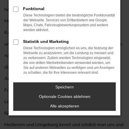
herausragende Fahrzeug auch für Ihre Mobilität in
Funktional
Diese Technologien bieten die bestmögliche Funktionalität
Heilbronn und lassen Sie gerne bei uns einsteigen.
der Webseite. Services von Drittanbietern wie Google
Maps, Chats, Fahrzeugbewertungssystem und weitere
werden aktiviert.
Kaufen Sie Ihren nächsten Hyundai IONIQ von Prinzert
Statistik und Marketing
und profitieren Sie von unserem exklusiven Lieferservice
Diese Technologien ermöglichen es uns, die Nutzung der
Webseite zu analysieren, um die Leistung zu messen und
nach Heilbronn. Wir vom Autohaus am Prinzert bringen
zu verbessern. Zudem werden Technologien eingesetzt,
die von dritten Werbetreibenden verwendet werden, um
die Erfahrung von mehr als 85 Jahren in der
Sie auf anderen Webseiten zu verfolgen und um Anzeigen
zu schalten, die für Ihre Interessen relevant sind.
Automobilbranche in jedes Beratungsgespräch mit ein.
Speichern
Folgt man einer Umfragen unter den Leserinnen und
Optionale Cookies ablehnen
Lesern der Zeitschrift „Auto Bild“, so waren wir bereits
Alle akzeptieren
fünf Mal eines der besten Autohäuser Deutschlands. In
Heilbronn und Umgebung kennt und schätzt man uns und