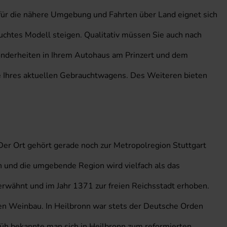
 für die nähere Umgebung und Fahrten über Land eignet sich
chtes Modell steigen. Qualitativ müssen Sie auch nach
sonderheiten in Ihrem Autohaus am Prinzert und dem
me Ihres aktuellen Gebrauchtwagens. Des Weiteren bieten
er Ort gehört gerade noch zur Metropolregion Stuttgart
n und die umgebende Region wird vielfach als das
erwähnt und im Jahr 1371 zur freien Reichsstadt erhoben.
nden Weinbau. In Heilbronn war stets der Deutsche Orden
früh bekannte man sich in Heilbronn zum reformierten