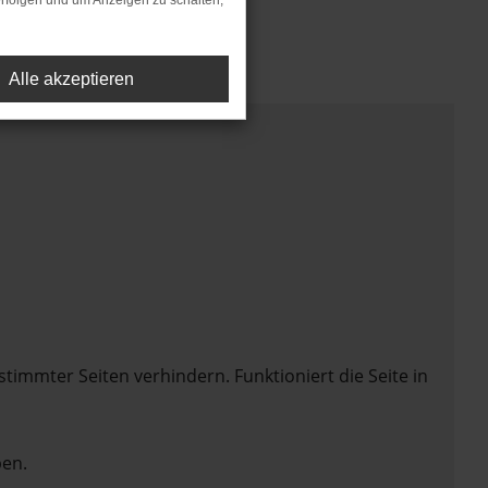
rfolgen und um Anzeigen zu schalten,
Alle akzeptieren
mmter Seiten verhindern. Funktioniert die Seite in
en.