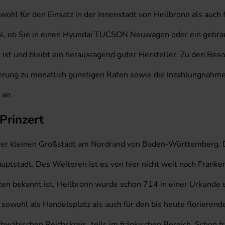
ohl für den Einsatz in der Innenstadt von Heilbronn als auch
hl, ob Sie in einen Hyundai TUCSON Neuwagen oder ein gebrau
 ist und bleibt ein herausragend guter Hersteller. Zu den Be
nzierung zu monatlich günstigen Raten sowie die Inzahlungnah
 an.
Prinzert
ner kleinen Großstadt am Nordrand von Baden-Württemberg. D
ptstadt. Des Weiteren ist es von hier nicht weit nach Franke
ken bekannt ist. Heilbronn wurde schon 714 in einer Urkunde 
 sowohl als Handelsplatz als auch für den bis heute floriere
chwäbischen Reichskreis, teils im fränkischen Bereich. Schon 