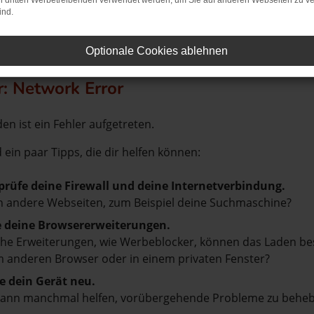
on dritten Werbetreibenden verwendet werden, um Sie auf anderen Webseiten zu ve
ind.
Optionale Cookies ablehnen
r: Network Error
en ist ein Fehler aufgetreten.
d ein paar Tipps, die dir helfen können:
prüfe deine Firewall und deine Internetverbindung.
 andere Webseiten, zum Beispiel deine Suchmaschine?
e deine Browsererweiterungen.
e Erweiterungen, wie Werbeblocker, können das Laden besti
 anderen Browser oder in einem privaten Fenster?
e dein Gerät neu.
kann manchmal helfen, vorübergehende Probleme zu beheb