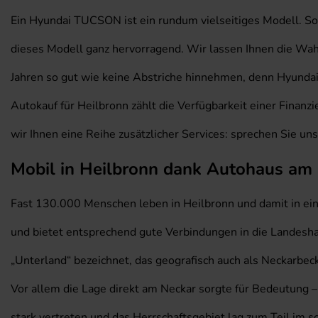
Ein Hyundai TUCSON ist ein rundum vielseitiges Modell. Sow
dieses Modell ganz hervorragend. Wir lassen Ihnen die Wa
Jahren so gut wie keine Abstriche hinnehmen, denn Hyundai
Autokauf für Heilbronn zählt die Verfügbarkeit einer Fina
wir Ihnen eine Reihe zusätzlicher Services: sprechen Sie uns
Mobil in Heilbronn dank Autohaus am 
Fast 130.000 Menschen leben in Heilbronn und damit in ei
und bietet entsprechend gute Verbindungen in die Landeshau
„Unterland“ bezeichnet, das geografisch auch als Neckarbec
Vor allem die Lage direkt am Neckar sorgte für Bedeutung –
stark vertreten und das Herrschaftsgebiet lag zum Teil im s