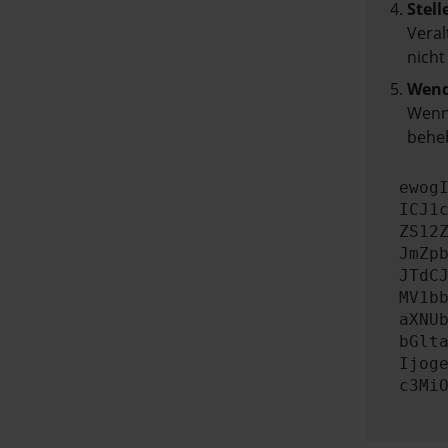
Stell
Veral
nicht
Wend
Wenn 
beheb
ewog
ICJ1
ZS12
JmZp
JTdC
MV1b
aXNU
bGlt
Ijog
c3Mi