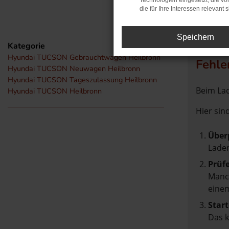
Technologien eingesetzt, die v
die für Ihre Interessen relevant s
Speichern
Kategorie
Hyundai TUCSON Gebrauchtwagen Heilbronn
Fehle
Hyundai TUCSON Neuwagen Heilbronn
Hyundai TUCSON Tageszulassung Heilbronn
Beim Lad
Hyundai TUCSON Heilbronn
Hier sin
Über
Laden
Prüf
Manch
einem
Start
Das 