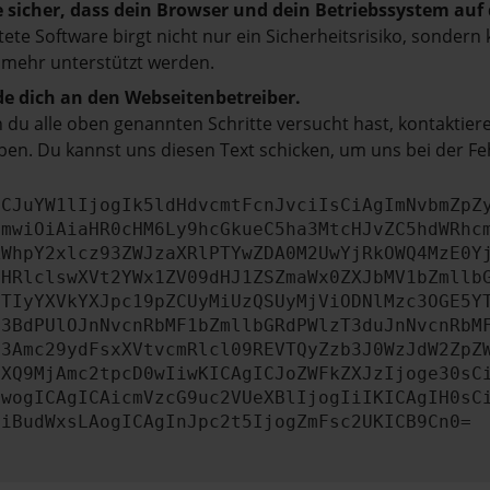
e sicher, dass dein Browser und dein Betriebssystem au
tete Software birgt nicht nur ein Sicherheitsrisiko, sonde
 mehr unterstützt werden.
e dich an den Webseitenbetreiber.
du alle oben genannten Schritte versucht hast, kontaktier
en. Du kannst uns diesen Text schicken, um uns bei der Fe
ICJuYW1lIjogIk5ldHdvcmtFcnJvciIsCiAgImNvbmZpZ
cmwiOiAiaHR0cHM6Ly9hcGkueC5ha3MtcHJvZC5hdWRhc
ZWhpY2xlcz93ZWJzaXRlPTYwZDA0M2UwYjRkOWQ4MzE0Y
bHRlclswXVt2YWx1ZV09dHJ1ZSZmaWx0ZXJbMV1bZmllb
JTIyYXVkYXJpc19pZCUyMiUzQSUyMjViODNlMzc3OGE5Y
b3BdPUlOJnNvcnRbMF1bZmllbGRdPWlzT3duJnNvcnRbM
b3Amc29ydFsxXVtvcmRlcl09REVTQyZzb3J0WzJdW2ZpZ
aXQ9MjAmc2tpcD0wIiwKICAgICJoZWFkZXJzIjoge30sC
ewogICAgICAicmVzcG9uc2VUeXBlIjogIiIKICAgIH0sC
OiBudWxsLAogICAgInJpc2t5IjogZmFsc2UKICB9Cn0=