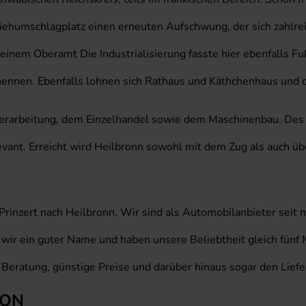
Viehumschlagplatz einen erneuten Aufschwung, der sich zahlr
inem Oberamt Die Industrialisierung fasste hier ebenfalls F
 nennen. Ebenfalls lohnen sich Rathaus und Käthchenhaus un
verarbeitung, dem Einzelhandel sowie dem Maschinenbau. Des 
relevant. Erreicht wird Heilbronn sowohl mit dem Zug als auc
rinzert nach Heilbronn. Wir sind als Automobilanbieter seit 
 wir ein guter Name und haben unsere Beliebtheit gleich fünf
 Beratung, günstige Preise und darüber hinaus sogar den Liefe
SON