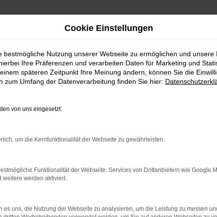
Cookie Einstellungen
ie bestmögliche Nutzung unserer Webseite zu ermöglichen und unsere
hierbei Ihre Präferenzen und verarbeiten Daten für Marketing und Stati
mit Lieferservice
einem späteren Zeitpunkt Ihre Meinung ändern, können Sie die Einwillig
onn günstig kaufen mit Lief
en zum Umfang der Datenverarbeitung finden Sie hier:
Datenschutzerkl
 Lieferservice für Heilbronn
en von uns eingesetzt:
 von selbst. Entsprechend empfehlen wir dieses herausragende
rlich, um die Kernfunktionalität der Webseite zu gewährleisten.
yundai TUCSON von Prinzert und profitieren Sie von unserem e
in der Automobilbranche in jedes Beratungsgespräch mit ein. 
estmögliche Funktionalität der Webseite. Services von Drittanbietern wie Google 
eitere werden aktiviert.
 eines der besten Autohäuser Deutschlands. In Heilbronn und 
 all der anderen spannenden Modelle dieses Herstellers.
 es uns, die Nutzung der Webseite zu analysieren, um die Leistung zu messen u