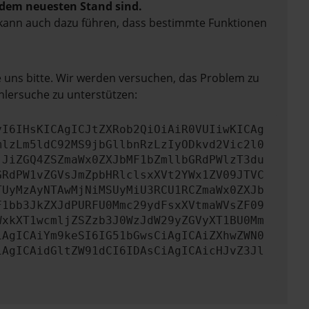
f dem neuesten Stand sind.
rn kann auch dazu führen, dass bestimmte Funktionen
e uns bitte. Wir werden versuchen, das Problem zu
hlersuche zu unterstützen:
yI6IHsKICAgICJtZXRob2QiOiAiR0VUIiwKICAg
mlzLm5ldC92MS9jbGllbnRzLzIyODkvd2Vic2l0
jJiZGQ4ZSZmaWx0ZXJbMF1bZmllbGRdPWlzT3du
GRdPW1vZGVsJmZpbHRlclsxXVt2YWx1ZV09JTVC
TUyMzAyNTAwMjNiMSUyMiU3RCU1RCZmaWx0ZXJb
F1bb3JkZXJdPURFU0Mmc29ydFsxXVtmaWVsZF09
WxkXT1wcmljZSZzb3J0WzJdW29yZGVyXT1BU0Mm
iAgICAiYm9keSI6IG51bGwsCiAgICAiZXhwZWN0
iAgICAidGltZW91dCI6IDAsCiAgICAicHJvZ3Jl