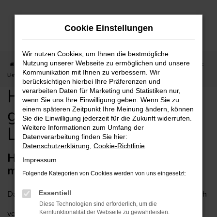
Zum
Hauptinhalt
Cookie Einstellungen
springen
Wir nutzen Cookies, um Ihnen die bestmögliche
Nutzung unserer Webseite zu ermöglichen und unsere
Startseite
Mainz
Hyundai
Hyundai IONIQ für Mainz günstig kaufen mit
Kommunikation mit Ihnen zu verbessern. Wir
Lieferservice
berücksichtigen hierbei Ihre Präferenzen und
Hyundai IONIQ für Mainz
verarbeiten Daten für Marketing und Statistiken nur,
wenn Sie uns Ihre Einwilligung geben. Wenn Sie zu
günstig kaufen mit
einem späteren Zeitpunkt Ihre Meinung ändern, können
Sie die Einwilligung jederzeit für die Zukunft widerrufen.
Lieferservice
Weitere Informationen zum Umfang der
Datenverarbeitung finden Sie hier:
Datenschutzerklärung
,
Cookie-Richtlinie
.
Hyundai IONIQ – empfehlenswert
Impressum
mit Lieferservice für Mainz
Folgende Kategorien von Cookies werden von uns eingesetzt:
Dass ein Hyundai IONIQ in jede Stadt passt, versteht sich
Essentiell
Diese Technologien sind erforderlich, um die
von selbst. Entsprechend empfehlen wir dieses
Kernfunktionalität der Webseite zu gewährleisten.