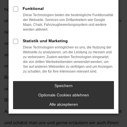
herausragende Fahrzeug auch für Ihre Mobilität in Mainz
Funktional
Diese Technologien bieten die bestmögliche Funktionalität
und lassen Sie gerne bei uns einsteigen. Kaufen Sie Ihren
der Webseite. Services von Drittanbietern wie Google
Maps, Chats, Fahrzeugbewertungssystem und weitere
werden aktiviert.
nächsten Hyundai IONIQ von Prinzert und profitieren Sie
Statistik und Marketing
von unserem exklusiven Lieferservice nach Mainz. Wir
Diese Technologien ermöglichen es uns, die Nutzung der
Webseite zu analysieren, um die Leistung zu messen und
vom Autohaus am Prinzert bringen die Erfahrung von
zu verbessern. Zudem werden Technologien eingesetzt,
die von dritten Werbetreibenden verwendet werden, um
mehr als 85 Jahren in der Automobilbranche in jedes
Sie auf anderen Webseiten zu verfolgen und um Anzeigen
zu schalten, die für Ihre Interessen relevant sind.
Beratungsgespräch mit ein. Folgt man einer Umfragen
Speichern
unter den Leserinnen und Lesern der Zeitschrift „Auto
Optionale Cookies ablehnen
Bild“, so waren wir bereits fünf Mal eines der besten
Alle akzeptieren
Autohäuser Deutschlands. In Mainz und Umgebung kennt
und schätzt man uns und gerne erläutern wir auch Ihnen