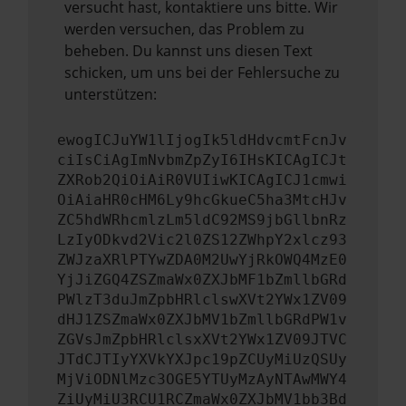
versucht hast, kontaktiere uns bitte. Wir
werden versuchen, das Problem zu
beheben. Du kannst uns diesen Text
schicken, um uns bei der Fehlersuche zu
unterstützen:
ewogICJuYW1lIjogIk5ldHdvcmtFcnJv
ciIsCiAgImNvbmZpZyI6IHsKICAgICJt
ZXRob2QiOiAiR0VUIiwKICAgICJ1cmwi
OiAiaHR0cHM6Ly9hcGkueC5ha3MtcHJv
ZC5hdWRhcmlzLm5ldC92MS9jbGllbnRz
LzIyODkvd2Vic2l0ZS12ZWhpY2xlcz93
ZWJzaXRlPTYwZDA0M2UwYjRkOWQ4MzE0
YjJiZGQ4ZSZmaWx0ZXJbMF1bZmllbGRd
PWlzT3duJmZpbHRlclswXVt2YWx1ZV09
dHJ1ZSZmaWx0ZXJbMV1bZmllbGRdPW1v
ZGVsJmZpbHRlclsxXVt2YWx1ZV09JTVC
JTdCJTIyYXVkYXJpc19pZCUyMiUzQSUy
MjViODNlMzc3OGE5YTUyMzAyNTAwMWY4
ZiUyMiU3RCU1RCZmaWx0ZXJbMV1bb3Bd