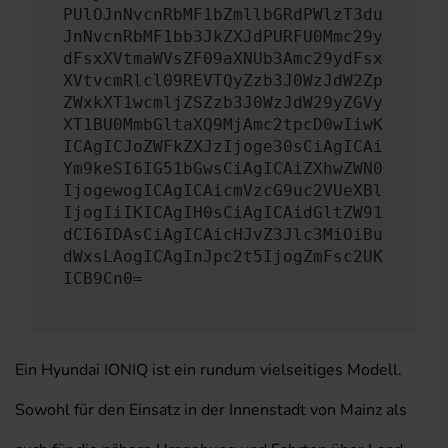
PUlOJnNvcnRbMF1bZmllbGRdPWlzT3du
JnNvcnRbMF1bb3JkZXJdPURFU0Mmc29y
dFsxXVtmaWVsZF09aXNUb3Amc29ydFsx
XVtvcmRlcl09REVTQyZzb3J0WzJdW2Zp
ZWxkXT1wcmljZSZzb3J0WzJdW29yZGVy
XT1BU0MmbGltaXQ9MjAmc2tpcD0wIiwK
ICAgICJoZWFkZXJzIjoge30sCiAgICAi
Ym9keSI6IG51bGwsCiAgICAiZXhwZWN0
IjogewogICAgICAicmVzcG9uc2VUeXBl
IjogIiIKICAgIH0sCiAgICAidGltZW91
dCI6IDAsCiAgICAicHJvZ3Jlc3MiOiBu
dWxsLAogICAgInJpc2t5IjogZmFsc2UK
ICB9Cn0=
Ein Hyundai IONIQ ist ein rundum vielseitiges Modell.
Sowohl für den Einsatz in der Innenstadt von Mainz als