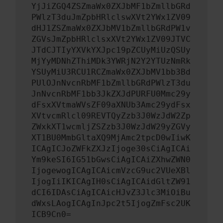
YjJiZGQ4ZSZmaWx0ZXJbMF1bZmllbGRd
PWlzT3duJmZpbHRlclswXVt2YWx1ZV09
dHJ1ZSZmaWx0ZXJbMV1bZmllbGRdPW1v
ZGVsJmZpbHRlclsxXVt2YWx1ZV09JTVC
JTdCJTIyYXVkYXJpc19pZCUyMiUzQSUy
MjYyMDNhZThiMDk3YWRjN2Y2YTUzNmRk
YSUyMiU3RCU1RCZmaWx0ZXJbMV1bb3Bd
PUlOJnNvcnRbMF1bZmllbGRdPWlzT3du
JnNvcnRbMF1bb3JkZXJdPURFU0Mmc29y
dFsxXVtmaWVsZF09aXNUb3Amc29ydFsx
XVtvcmRlcl09REVTQyZzb3J0WzJdW2Zp
ZWxkXT1wcmljZSZzb3J0WzJdW29yZGVy
XT1BU0MmbGltaXQ9MjAmc2tpcD0wIiwK
ICAgICJoZWFkZXJzIjoge30sCiAgICAi
Ym9keSI6IG51bGwsCiAgICAiZXhwZWN0
IjogewogICAgICAicmVzcG9uc2VUeXBl
IjogIiIKICAgIH0sCiAgICAidGltZW91
dCI6IDAsCiAgICAicHJvZ3Jlc3MiOiBu
dWxsLAogICAgInJpc2t5IjogZmFsc2UK
ICB9Cn0=