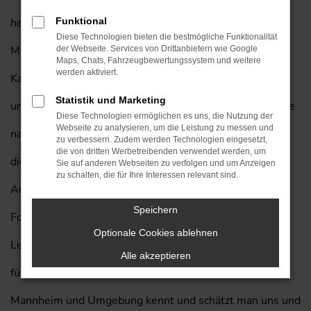
herausragende Fahrzeug auch für Ihre Mobilität in
Funktional
Diese Technologien bieten die bestmögliche Funktionalität
Mannheim und lassen Sie gerne bei uns einsteigen.
der Webseite. Services von Drittanbietern wie Google
Maps, Chats, Fahrzeugbewertungssystem und weitere
werden aktiviert.
Kaufen Sie Ihren nächsten Nissan Townstar von Prinzert
Statistik und Marketing
und profitieren Sie von unserem exklusiven Lieferservice
Diese Technologien ermöglichen es uns, die Nutzung der
Webseite zu analysieren, um die Leistung zu messen und
nach Mannheim. Wir vom Autohaus am Prinzert bringen
zu verbessern. Zudem werden Technologien eingesetzt,
die von dritten Werbetreibenden verwendet werden, um
die Erfahrung von mehr als 85 Jahren in der
Sie auf anderen Webseiten zu verfolgen und um Anzeigen
zu schalten, die für Ihre Interessen relevant sind.
Automobilbranche in jedes Beratungsgespräch mit ein.
Speichern
Folgt man einer Umfragen unter den Leserinnen und
Optionale Cookies ablehnen
Lesern der Zeitschrift „Auto Bild“, so waren wir bereits
Alle akzeptieren
fünf Mal eines der besten Autohäuser Deutschlands. In
Mannheim und Umgebung kennt und schätzt man uns und