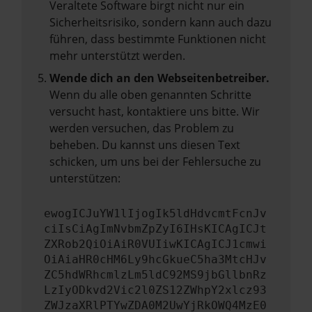
Veraltete Software birgt nicht nur ein
Sicherheitsrisiko, sondern kann auch dazu
führen, dass bestimmte Funktionen nicht
mehr unterstützt werden.
Wende dich an den Webseitenbetreiber.
Wenn du alle oben genannten Schritte
versucht hast, kontaktiere uns bitte. Wir
werden versuchen, das Problem zu
beheben. Du kannst uns diesen Text
schicken, um uns bei der Fehlersuche zu
unterstützen:
ewogICJuYW1lIjogIk5ldHdvcmtFcnJv
ciIsCiAgImNvbmZpZyI6IHsKICAgICJt
ZXRob2QiOiAiR0VUIiwKICAgICJ1cmwi
OiAiaHR0cHM6Ly9hcGkueC5ha3MtcHJv
ZC5hdWRhcmlzLm5ldC92MS9jbGllbnRz
LzIyODkvd2Vic2l0ZS12ZWhpY2xlcz93
ZWJzaXRlPTYwZDA0M2UwYjRkOWQ4MzE0