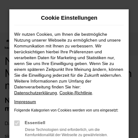
Zum
Hauptinhalt
Cookie Einstellungen
springen
Wir nutzen Cookies, um Ihnen die bestmögliche
Nutzung unserer Webseite zu ermöglichen und unsere
Startseite
Mannheim
Nissan
Nissan Townstar für Mannheim günstig
Kommunikation mit Ihnen zu verbessern. Wir
kaufen mit Lieferservice
berücksichtigen hierbei Ihre Präferenzen und
Nissan Townstar für
verarbeiten Daten für Marketing und Statistiken nur,
wenn Sie uns Ihre Einwilligung geben. Wenn Sie zu
Mannheim günstig kaufen
einem späteren Zeitpunkt Ihre Meinung ändern, können
Sie die Einwilligung jederzeit für die Zukunft widerrufen.
mit Lieferservice
Weitere Informationen zum Umfang der
Datenverarbeitung finden Sie hier:
Datenschutzerklärung
,
Cookie-Richtlinie
.
Nissan Townstar – empfehlenswert
Impressum
mit Lieferservice für Mannheim
Folgende Kategorien von Cookies werden von uns eingesetzt:
Dass ein Nissan Townstar in jede Stadt passt, versteht
Essentiell
Diese Technologien sind erforderlich, um die
sich von selbst. Entsprechend empfehlen wir dieses
Kernfunktionalität der Webseite zu gewährleisten.