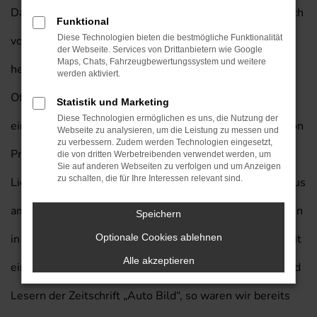
Dass ein Hyundai KONA in jede Stadt passt, versteht sich
Funktional
Diese Technologien bieten die bestmögliche Funktionalität
von selbst. Entsprechend empfehlen wir dieses
der Webseite. Services von Drittanbietern wie Google
Maps, Chats, Fahrzeugbewertungssystem und weitere
herausragende Fahrzeug auch für Ihre Mobilität in
werden aktiviert.
Offenbach am Main und lassen Sie gerne bei uns
Statistik und Marketing
Diese Technologien ermöglichen es uns, die Nutzung der
einsteigen. Kaufen Sie Ihren nächsten Hyundai KONA von
Webseite zu analysieren, um die Leistung zu messen und
zu verbessern. Zudem werden Technologien eingesetzt,
Prinzert und profitieren Sie von unserem exklusiven
die von dritten Werbetreibenden verwendet werden, um
Sie auf anderen Webseiten zu verfolgen und um Anzeigen
zu schalten, die für Ihre Interessen relevant sind.
Lieferservice nach Offenbach am Main. Wir vom Autohaus
am Prinzert bringen die Erfahrung von mehr als 85 Jahren
Speichern
in der Automobilbranche in jedes Beratungsgespräch mit
Optionale Cookies ablehnen
Alle akzeptieren
ein. Folgt man einer Umfragen unter den Leserinnen und
Lesern der Zeitschrift „Auto Bild“, so waren wir bereits