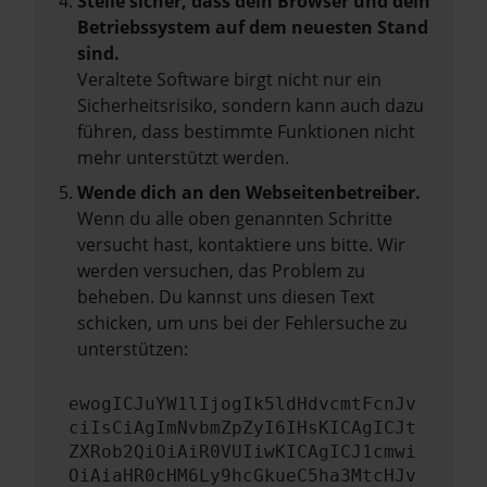
Stelle sicher, dass dein Browser und dein
Betriebssystem auf dem neuesten Stand
sind.
Veraltete Software birgt nicht nur ein
Sicherheitsrisiko, sondern kann auch dazu
führen, dass bestimmte Funktionen nicht
mehr unterstützt werden.
Wende dich an den Webseitenbetreiber.
Wenn du alle oben genannten Schritte
versucht hast, kontaktiere uns bitte. Wir
werden versuchen, das Problem zu
beheben. Du kannst uns diesen Text
schicken, um uns bei der Fehlersuche zu
unterstützen:
ewogICJuYW1lIjogIk5ldHdvcmtFcnJv
ciIsCiAgImNvbmZpZyI6IHsKICAgICJt
ZXRob2QiOiAiR0VUIiwKICAgICJ1cmwi
OiAiaHR0cHM6Ly9hcGkueC5ha3MtcHJv