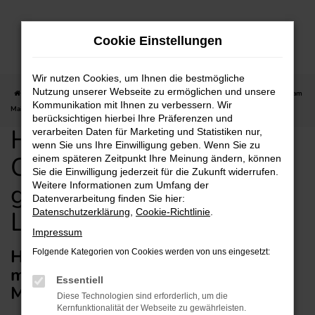
Zum
Hauptinhalt
Cookie Einstellungen
springen
Wir nutzen Cookies, um Ihnen die bestmögliche
Nutzung unserer Webseite zu ermöglichen und unsere
Startseite
Offenbach am Main
Hyundai
Hyundai KONA für Offenbach am
Kommunikation mit Ihnen zu verbessern. Wir
Main günstig kaufen mit Lieferservice
berücksichtigen hierbei Ihre Präferenzen und
Hyundai KONA für
verarbeiten Daten für Marketing und Statistiken nur,
wenn Sie uns Ihre Einwilligung geben. Wenn Sie zu
Offenbach am Main
einem späteren Zeitpunkt Ihre Meinung ändern, können
Sie die Einwilligung jederzeit für die Zukunft widerrufen.
günstig kaufen mit
Weitere Informationen zum Umfang der
Datenverarbeitung finden Sie hier:
Lieferservice
Datenschutzerklärung
,
Cookie-Richtlinie
.
Impressum
Hyundai KONA – empfehlenswert
Folgende Kategorien von Cookies werden von uns eingesetzt:
mit Lieferservice für Offenbach am
Essentiell
Main
Diese Technologien sind erforderlich, um die
Kernfunktionalität der Webseite zu gewährleisten.