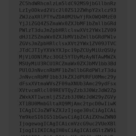
ZC5hdWRhcmlzLm5ldC92MS9jbGllbnRz
LzIyODkvd2Vic2l0ZS12ZWhpY2xlcz93
ZWJzaXRlPTYwZDA0M2UwYjRkOWQ4MzE0
YjJiZGQ4ZSZmaWx0ZXJbMF1bZmllbGRd
PWlzT3duJmZpbHRlclswXVt2YWx1ZV09
dHJ1ZSZmaWx0ZXJbMV1bZmllbGRdPW1v
ZGVsJmZpbHRlclsxXVt2YWx1ZV09JTVC
JTdCJTIyYXVkYXJpc19pZCUyMiUzQSUy
MjViODNlMzc3OGE5YTUyMzAyNTAwMWZk
MSUyMiU3RCU1RCZmaWx0ZXJbMV1bb3Bd
PUlOJnNvcnRbMF1bZmllbGRdPWlzT3du
JnNvcnRbMF1bb3JkZXJdPURFU0Mmc29y
dFsxXVtmaWVsZF09aXNUb3Amc29ydFsx
XVtvcmRlcl09REVTQyZzb3J0WzJdW2Zp
ZWxkXT1wcmljZSZzb3J0WzJdW29yZGVy
XT1BU0MmbGltaXQ9MjAmc2tpcD0wIiwK
ICAgICJoZWFkZXJzIjoge30sCiAgICAi
Ym9keSI6IG51bGwsCiAgICAiZXhwZWN0
IjogewogICAgICAicmVzcG9uc2VUeXBl
IjogIiIKICAgIH0sCiAgICAidGltZW91