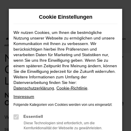
Zum
Hauptinhalt
Cookie Einstellungen
springen
Wir nutzen Cookies, um Ihnen die bestmögliche
Nutzung unserer Webseite zu ermöglichen und unsere
Startseite
Offenbach am Main
Nissan günstig kaufen für Offenbach am Main
Kommunikation mit Ihnen zu verbessern. Wir
mit Lieferservice
berücksichtigen hierbei Ihre Präferenzen und
Nissan günstig kaufen für
verarbeiten Daten für Marketing und Statistiken nur,
wenn Sie uns Ihre Einwilligung geben. Wenn Sie zu
Offenbach am Main mit
einem späteren Zeitpunkt Ihre Meinung ändern, können
Sie die Einwilligung jederzeit für die Zukunft widerrufen.
Lieferservice
Weitere Informationen zum Umfang der
Datenverarbeitung finden Sie hier:
Datenschutzerklärung
,
Cookie-Richtlinie
.
Nissan – unser Mobilitätstipp für
Impressum
Offenbach am Main mit Lieferservice
Folgende Kategorien von Cookies werden von uns eingesetzt:
Wer ein zuverlässiges Fahrzeug für Offenbach am Main
Essentiell
Diese Technologien sind erforderlich, um die
sucht, ist mit einem Nissan perfekt beraten. Wir vom
Kernfunktionalität der Webseite zu gewährleisten.