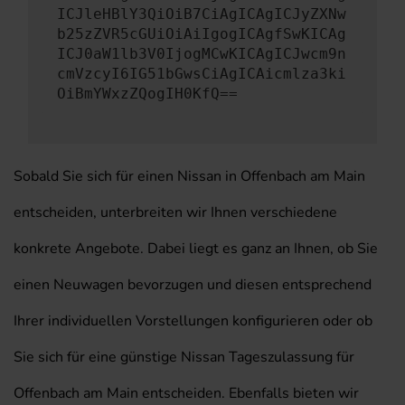
ICJleHBlY3QiOiB7CiAgICAgICJyZXNw
b25zZVR5cGUiOiAiIgogICAgfSwKICAg
ICJ0aW1lb3V0IjogMCwKICAgICJwcm9n
cmVzcyI6IG51bGwsCiAgICAicmlza3ki
OiBmYWxzZQogIH0KfQ==
Sobald Sie sich für einen Nissan in Offenbach am Main
entscheiden, unterbreiten wir Ihnen verschiedene
konkrete Angebote. Dabei liegt es ganz an Ihnen, ob Sie
einen Neuwagen bevorzugen und diesen entsprechend
Ihrer individuellen Vorstellungen konfigurieren oder ob
Sie sich für eine günstige Nissan Tageszulassung für
Offenbach am Main entscheiden. Ebenfalls bieten wir