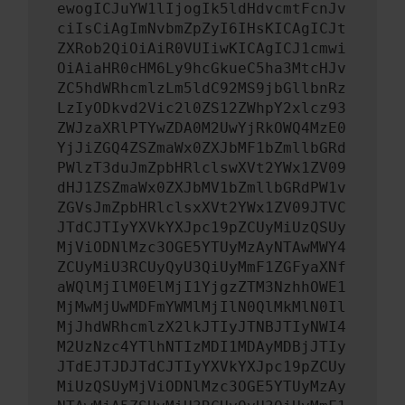
ewogICJuYW1lIjogIk5ldHdvcmtFcnJv
ciIsCiAgImNvbmZpZyI6IHsKICAgICJt
ZXRob2QiOiAiR0VUIiwKICAgICJ1cmwi
OiAiaHR0cHM6Ly9hcGkueC5ha3MtcHJv
ZC5hdWRhcmlzLm5ldC92MS9jbGllbnRz
LzIyODkvd2Vic2l0ZS12ZWhpY2xlcz93
ZWJzaXRlPTYwZDA0M2UwYjRkOWQ4MzE0
YjJiZGQ4ZSZmaWx0ZXJbMF1bZmllbGRd
PWlzT3duJmZpbHRlclswXVt2YWx1ZV09
dHJ1ZSZmaWx0ZXJbMV1bZmllbGRdPW1v
ZGVsJmZpbHRlclsxXVt2YWx1ZV09JTVC
JTdCJTIyYXVkYXJpc19pZCUyMiUzQSUy
MjViODNlMzc3OGE5YTUyMzAyNTAwMWY4
ZCUyMiU3RCUyQyU3QiUyMmF1ZGFyaXNf
aWQlMjIlM0ElMjI1YjgzZTM3NzhhOWE1
MjMwMjUwMDFmYWMlMjIlN0QlMkMlN0Il
MjJhdWRhcmlzX2lkJTIyJTNBJTIyNWI4
M2UzNzc4YTlhNTIzMDI1MDAyMDBjJTIy
JTdEJTJDJTdCJTIyYXVkYXJpc19pZCUy
MiUzQSUyMjViODNlMzc3OGE5YTUyMzAy