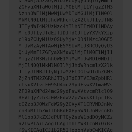
NTAwMjA5ZSUyMiU3RCUyQyU3QiUyMmF1
ZGFyaXNfaWQlMjIlM0ElMjI1YjgzZTM3
NzhhOWE1MjMwMjUwMDIxMGUlMjIlN0Ql
MkMlN0IlMjJhdWRhcmlzX2lkJTIyJTNB
JTIyNWI4M2UzNzc4YTlhNTIzMDI1MDAy
MTc0JTIyJTdEJTJDJTdCJTIyYXVkYXJp
c19pZCUyMiUzQSUyMjViODNlMzc3OGE5
YTUyMzAyNTAwMjE5MSUyMiU3RCUyQyU3
QiUyMmF1ZGFyaXNfaWQlMjIlM0ElMjI1
YjgzZTM3NzhhOWE1MjMwMjUwMDI0NDIl
MjIlN0QlMkMlN0IlMjJhdWRhcmlzX2lk
JTIyJTNBJTIyNjIwM2FlOGIwOTdhZGM3
ZjZhNTM2ZGRhJTIyJTdEJTVEJmZpbHRl
clsxXVtvcF09SU4mc29ydFswXVtmaWVs
ZF09aXNPd24mc29ydFswXVtvcmRlcl09
REVTQyZzb3J0WzFdW2ZpZWxkXT1pc1Rv
cCZzb3J0WzFdW29yZGVyXT1ERVNDJnNv
cnRbMl1bZmllbGRdPXByaWNlJnNvcnRb
Ml1bb3JkZXJdPUFTQyZsaW1pdD0yMCZz
a2lwPTAiLAogICAgImhlYWRlcnMiOiB7
fSwKICAgICJib2R5IjogbnVsbCwKICAg