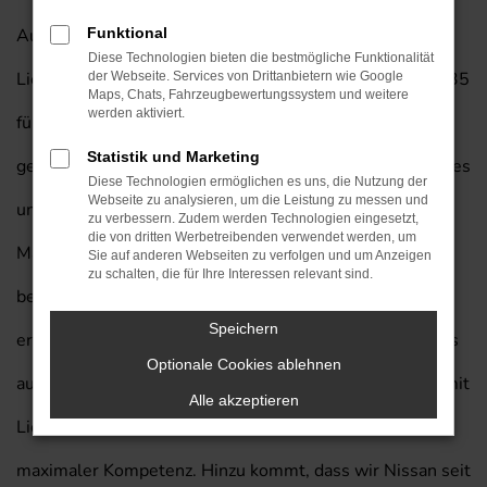
Autohaus am Prinzert bieten einen exklusiven
Funktional
Diese Technologien bieten die bestmögliche Funktionalität
Lieferservice nach Offenbach am Main. Wir sind seit 1935
der Webseite. Services von Drittanbietern wie Google
Maps, Chats, Fahrzeugbewertungssystem und weitere
werden aktiviert.
für Kundinnen und Kunden aus der Region tätig und
Statistik und Marketing
genießen eine erstklassige Reputation. Deutlich wird dies
Diese Technologien ermöglichen es uns, die Nutzung der
Webseite zu analysieren, um die Leistung zu messen und
unter anderem daran, dass unser Autohaus bereits fünf
zu verbessern. Zudem werden Technologien eingesetzt,
die von dritten Werbetreibenden verwendet werden, um
Mal von der bekannten Zeitschrift „Auto Bild“ zu den
Sie auf anderen Webseiten zu verfolgen und um Anzeigen
zu schalten, die für Ihre Interessen relevant sind.
besten Anbietern in Deutschlands gewählt wurde. Dies
Speichern
erfüllt uns mit Stolz, ist aber zugleich Verpflichtung, was
Optionale Cookies ablehnen
auch für den Verkauf von Nissan in Offenbach am Main mit
Alle akzeptieren
Lieferservice gilt. Wir beraten mit viel Herzblut und
maximaler Kompetenz. Hinzu kommt, dass wir Nissan seit