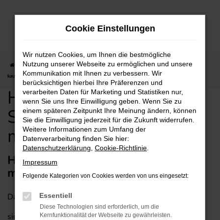
Zum
Hauptinhalt
Cookie Einstellungen
springen
Wir nutzen Cookies, um Ihnen die bestmögliche
Nutzung unserer Webseite zu ermöglichen und unsere
Startseite
Stuttgart
Hyundai
Hyundai BAYON für Stuttgart günstig
Kommunikation mit Ihnen zu verbessern. Wir
kaufen mit Lieferservice
berücksichtigen hierbei Ihre Präferenzen und
Hyundai BAYON für
verarbeiten Daten für Marketing und Statistiken nur,
wenn Sie uns Ihre Einwilligung geben. Wenn Sie zu
Stuttgart günstig kaufen
einem späteren Zeitpunkt Ihre Meinung ändern, können
Sie die Einwilligung jederzeit für die Zukunft widerrufen.
mit Lieferservice
Weitere Informationen zum Umfang der
Datenverarbeitung finden Sie hier:
Datenschutzerklärung
,
Cookie-Richtlinie
.
Hyundai BAYON – empfehlenswert
Impressum
mit Lieferservice für Stuttgart
Folgende Kategorien von Cookies werden von uns eingesetzt:
Dass ein Hyundai BAYON in jede Stadt passt, versteht
Essentiell
Diese Technologien sind erforderlich, um die
sich von selbst. Entsprechend empfehlen wir dieses
Kernfunktionalität der Webseite zu gewährleisten.