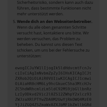
Sicherheitsrisiko, sondern kann auch dazu
führen, dass bestimmte Funktionen nicht
mehr unterstützt werden.
Wende dich an den Webseitenbetreiber.
Wenn du alle oben genannten Schritte
versucht hast, kontaktiere uns bitte. Wir
werden versuchen, das Problem zu
beheben. Du kannst uns diesen Text
schicken, um uns bei der Fehlersuche zu
unterstützen:
ewogICJuYW1lIjogIk5ldHdvcmtFcnJv
ciIsCiAgImNvbmZpZyI6IHsKICAgICJt
ZXRob2QiOiAiR0VUIiwKICAgICJ1cmwi
OiAiaHR0cHM6Ly9hcGkueC5ha3MtcHJv
ZC5hdWRhcmlzLm5ldC92MS9jbGllbnRz
LzIyODkvd2Vic2l0ZS12ZWhpY2xlcz93
ZWJzaXRlPTYwZDA0M2UwYjRkOWQ4MzE0
YjJiZGQ4ZSZmaWx0ZXJbMF1bZmllbGRd