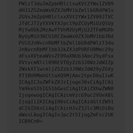
PWlzT3duJmZpbHRlclswXVt2YWx1ZV09
dHJ1ZSZmaWx0ZXJbMV1bZmllbGRdPW1v
ZGVsJmZpbHRlclsxXVt2YWx1ZV09JTVC
JTdCJTIyYXVkYXJpc19pZCUyMiUzQSUy
MjYwODk2MzAwYTVhM2UyMjU2ZTFmMGRh
NyUyMiU3RCU1RCZmaWx0ZXJbMV1bb3Bd
PUlOJnNvcnRbMF1bZmllbGRdPWlzT3du
JnNvcnRbMF1bb3JkZXJdPURFU0Mmc29y
dFsxXVtmaWVsZF09aXNUb3Amc29ydFsx
XVtvcmRlcl09REVTQyZzb3J0WzJdW2Zp
ZWxkXT1wcmljZSZzb3J0WzJdW29yZGVy
XT1BU0MmbGltaXQ9MjAmc2tpcD0wIiwK
ICAgICJoZWFkZXJzIjoge30sCiAgICAi
Ym9keSI6IG51bGwsCiAgICAiZXhwZWN0
IjogewogICAgICAicmVzcG9uc2VUeXBl
IjogIiIKICAgIH0sCiAgICAidGltZW91
dCI6IDAsCiAgICAicHJvZ3Jlc3MiOiBu
dWxsLAogICAgInJpc2t5IjogZmFsc2UK
ICB9Cn0=