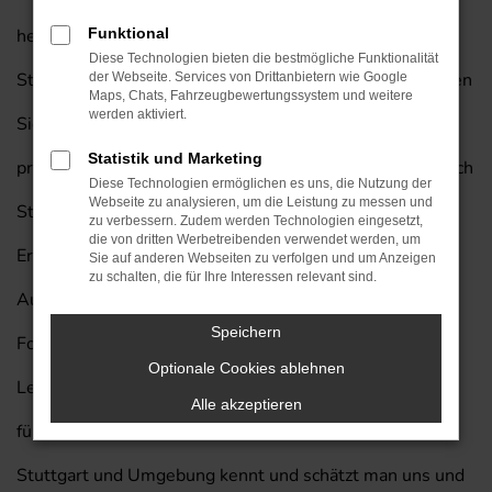
herausragende Fahrzeug auch für Ihre Mobilität in
Funktional
Diese Technologien bieten die bestmögliche Funktionalität
Stuttgart und lassen Sie gerne bei uns einsteigen. Kaufen
der Webseite. Services von Drittanbietern wie Google
Maps, Chats, Fahrzeugbewertungssystem und weitere
werden aktiviert.
Sie Ihren nächsten Hyundai BAYON von Prinzert und
Statistik und Marketing
profitieren Sie von unserem exklusiven Lieferservice nach
Diese Technologien ermöglichen es uns, die Nutzung der
Webseite zu analysieren, um die Leistung zu messen und
Stuttgart. Wir vom Autohaus am Prinzert bringen die
zu verbessern. Zudem werden Technologien eingesetzt,
die von dritten Werbetreibenden verwendet werden, um
Erfahrung von mehr als 85 Jahren in der
Sie auf anderen Webseiten zu verfolgen und um Anzeigen
zu schalten, die für Ihre Interessen relevant sind.
Automobilbranche in jedes Beratungsgespräch mit ein.
Speichern
Folgt man einer Umfragen unter den Leserinnen und
Optionale Cookies ablehnen
Lesern der Zeitschrift „Auto Bild“, so waren wir bereits
Alle akzeptieren
fünf Mal eines der besten Autohäuser Deutschlands. In
Stuttgart und Umgebung kennt und schätzt man uns und