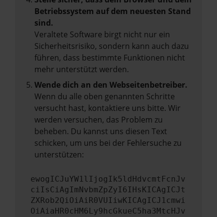
Betriebssystem auf dem neuesten Stand
sind.
Veraltete Software birgt nicht nur ein
Sicherheitsrisiko, sondern kann auch dazu
führen, dass bestimmte Funktionen nicht
mehr unterstützt werden.
Wende dich an den Webseitenbetreiber.
Wenn du alle oben genannten Schritte
versucht hast, kontaktiere uns bitte. Wir
werden versuchen, das Problem zu
beheben. Du kannst uns diesen Text
schicken, um uns bei der Fehlersuche zu
unterstützen:
ewogICJuYW1lIjogIk5ldHdvcmtFcnJv
ciIsCiAgImNvbmZpZyI6IHsKICAgICJt
ZXRob2QiOiAiR0VUIiwKICAgICJ1cmwi
OiAiaHR0cHM6Ly9hcGkueC5ha3MtcHJv