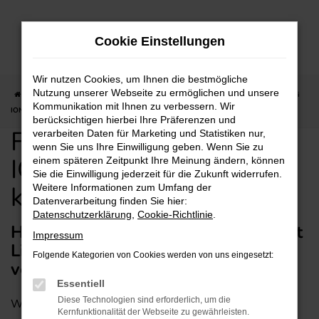
Zum
Hauptinhalt
Cookie Einstellungen
springen
Wir nutzen Cookies, um Ihnen die bestmögliche
Nutzung unserer Webseite zu ermöglichen und unsere
Startseite
Stuttgart
Hyundai
Hyundai IONIQ
Für Stuttgart: Hyundai
Kommunikation mit Ihnen zu verbessern. Wir
IONIQ gebraucht günstig kaufen mit Lieferservice
berücksichtigen hierbei Ihre Präferenzen und
Für Stuttgart: Hyundai
verarbeiten Daten für Marketing und Statistiken nur,
wenn Sie uns Ihre Einwilligung geben. Wenn Sie zu
IONIQ gebraucht günstig
einem späteren Zeitpunkt Ihre Meinung ändern, können
Sie die Einwilligung jederzeit für die Zukunft widerrufen.
kaufen mit Lieferservice
Weitere Informationen zum Umfang der
Datenverarbeitung finden Sie hier:
Datenschutzerklärung
,
Cookie-Richtlinie
.
Hyundai IONIQ Gebrauchtwagen mit
Impressum
Lieferservice nach Stuttgart –
Folgende Kategorien von Cookies werden von uns eingesetzt:
vertrauensvoll durch Stuttgart
Essentiell
Diese Technologien sind erforderlich, um die
Wenn Sie auf der Suche nach einem perfekten Fahrzeug
Kernfunktionalität der Webseite zu gewährleisten.