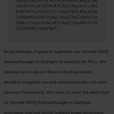
LAogICAgImJvZHkiOiBudWxsLAogICAg
ImV4cGVjdCI6IHsKICAgICAgInJlc3Bv
bnNlVHlwZSI6ICIiCiAgICB9LAogICAg
InRpbWVvdXQiOiAwLAogICAgInByb2dy
ZXNzIjogbnVsbCwKICAgICJyaXNreSI6
IGZhbHNlCiAgfQp9
Ein gewichtiges Argument zugunsten von Hyundai IONIQ
Gebrauchtwagen in Stuttgart ist natürlich der Preis. Wir
zeichnen uns in diesem Bereich durch besonders
attraktive Angebote aus und untermauern dies mit einer
cleveren Finanzierung. Wie wäre es, wenn Sie bald schon
im Hyundai IONIQ Gebrauchtwagen in Stuttgart
unterwegs sind und hierfür lediglich knapp gerechnete