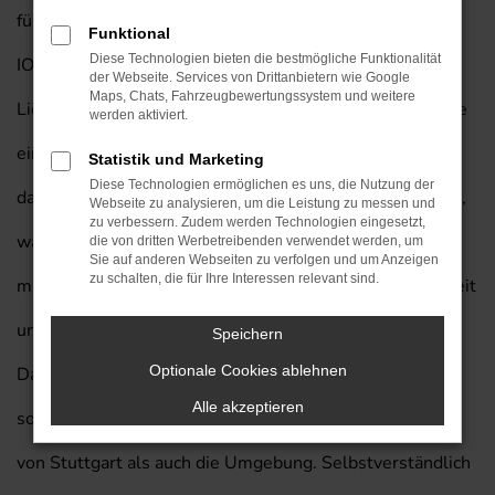
für Stuttgart sind, empfehlen wir Ihnen einen Hyundai
Funktional
Diese Technologien bieten die bestmögliche Funktionalität
IONIQ Gebrauchtwagen mit unserem exklusiven
der Webseite. Services von Drittanbietern wie Google
Maps, Chats, Fahrzeugbewertungssystem und weitere
Lieferservice nach Stuttgart. Auf diese Weise sparen Sie
werden aktiviert.
eine Menge Geld und steigen gleichzeitig in ein Modell,
Statistik und Marketing
Diese Technologien ermöglichen es uns, die Nutzung der
das Sie kaum im Stich lassen wird. Wenn Sie uns fragen,
Webseite zu analysieren, um die Leistung zu messen und
zu verbessern. Zudem werden Technologien eingesetzt,
was Hyundai IONIQ Gebrauchtwagen so besonders
die von dritten Werbetreibenden verwendet werden, um
Sie auf anderen Webseiten zu verfolgen und um Anzeigen
zu schalten, die für Ihre Interessen relevant sind.
macht, nennen wir Ihnen unter anderem die Langlebigkeit
und Qualität dieses Fahrzeugs. Auch nach Jahren im
Speichern
Optionale Cookies ablehnen
Dauerbetrieb macht dieses Modell nicht schlapp und ist
Alle akzeptieren
somit das perfekte Fahrzeug sowohl für die Innenstadt
von Stuttgart als auch die Umgebung. Selbstverständlich