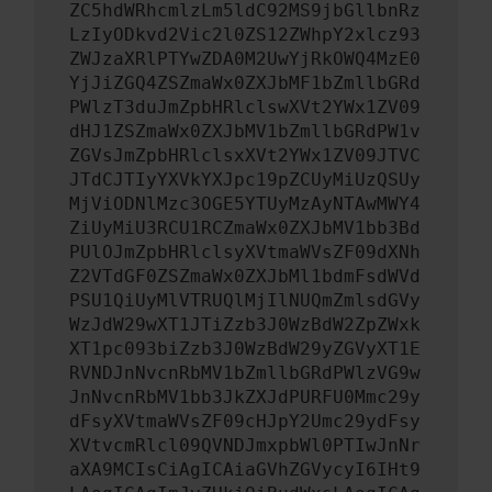
ZC5hdWRhcmlzLm5ldC92MS9jbGllbnRz
LzIyODkvd2Vic2l0ZS12ZWhpY2xlcz93
ZWJzaXRlPTYwZDA0M2UwYjRkOWQ4MzE0
YjJiZGQ4ZSZmaWx0ZXJbMF1bZmllbGRd
PWlzT3duJmZpbHRlclswXVt2YWx1ZV09
dHJ1ZSZmaWx0ZXJbMV1bZmllbGRdPW1v
ZGVsJmZpbHRlclsxXVt2YWx1ZV09JTVC
JTdCJTIyYXVkYXJpc19pZCUyMiUzQSUy
MjViODNlMzc3OGE5YTUyMzAyNTAwMWY4
ZiUyMiU3RCU1RCZmaWx0ZXJbMV1bb3Bd
PUlOJmZpbHRlclsyXVtmaWVsZF09dXNh
Z2VTdGF0ZSZmaWx0ZXJbMl1bdmFsdWVd
PSU1QiUyMlVTRUQlMjIlNUQmZmlsdGVy
WzJdW29wXT1JTiZzb3J0WzBdW2ZpZWxk
XT1pc093biZzb3J0WzBdW29yZGVyXT1E
RVNDJnNvcnRbMV1bZmllbGRdPWlzVG9w
JnNvcnRbMV1bb3JkZXJdPURFU0Mmc29y
dFsyXVtmaWVsZF09cHJpY2Umc29ydFsy
XVtvcmRlcl09QVNDJmxpbWl0PTIwJnNr
aXA9MCIsCiAgICAiaGVhZGVycyI6IHt9