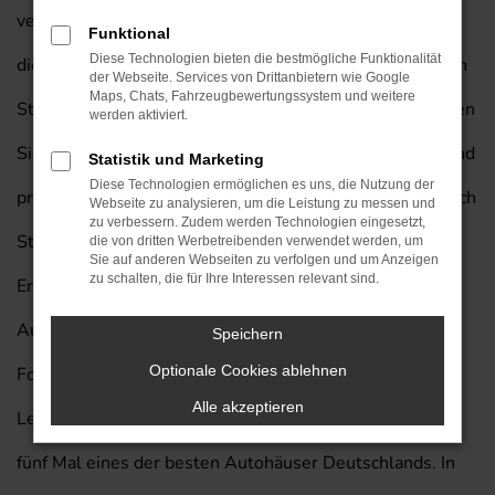
versteht sich von selbst. Entsprechend empfehlen wir
Funktional
Diese Technologien bieten die bestmögliche Funktionalität
dieses herausragende Fahrzeug auch für Ihre Mobilität in
der Webseite. Services von Drittanbietern wie Google
Maps, Chats, Fahrzeugbewertungssystem und weitere
Stuttgart und lassen Sie gerne bei uns einsteigen. Kaufen
werden aktiviert.
Sie Ihren nächsten Mitsubishi Space Star von Prinzert und
Statistik und Marketing
Diese Technologien ermöglichen es uns, die Nutzung der
profitieren Sie von unserem exklusiven Lieferservice nach
Webseite zu analysieren, um die Leistung zu messen und
zu verbessern. Zudem werden Technologien eingesetzt,
Stuttgart. Wir vom Autohaus am Prinzert bringen die
die von dritten Werbetreibenden verwendet werden, um
Sie auf anderen Webseiten zu verfolgen und um Anzeigen
zu schalten, die für Ihre Interessen relevant sind.
Erfahrung von mehr als 85 Jahren in der
Automobilbranche in jedes Beratungsgespräch mit ein.
Speichern
Optionale Cookies ablehnen
Folgt man einer Umfragen unter den Leserinnen und
Alle akzeptieren
Lesern der Zeitschrift „Auto Bild“, so waren wir bereits
fünf Mal eines der besten Autohäuser Deutschlands. In