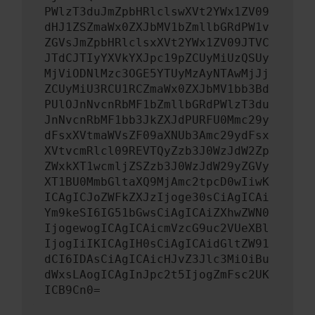
PWlzT3duJmZpbHRlclswXVt2YWx1ZV09
dHJ1ZSZmaWx0ZXJbMV1bZmllbGRdPW1v
ZGVsJmZpbHRlclsxXVt2YWx1ZV09JTVC
JTdCJTIyYXVkYXJpc19pZCUyMiUzQSUy
MjViODNlMzc3OGE5YTUyMzAyNTAwMjJj
ZCUyMiU3RCU1RCZmaWx0ZXJbMV1bb3Bd
PUlOJnNvcnRbMF1bZmllbGRdPWlzT3du
JnNvcnRbMF1bb3JkZXJdPURFU0Mmc29y
dFsxXVtmaWVsZF09aXNUb3Amc29ydFsx
XVtvcmRlcl09REVTQyZzb3J0WzJdW2Zp
ZWxkXT1wcmljZSZzb3J0WzJdW29yZGVy
XT1BU0MmbGltaXQ9MjAmc2tpcD0wIiwK
ICAgICJoZWFkZXJzIjoge30sCiAgICAi
Ym9keSI6IG51bGwsCiAgICAiZXhwZWN0
IjogewogICAgICAicmVzcG9uc2VUeXBl
IjogIiIKICAgIH0sCiAgICAidGltZW91
dCI6IDAsCiAgICAicHJvZ3Jlc3MiOiBu
dWxsLAogICAgInJpc2t5IjogZmFsc2UK
ICB9Cn0=