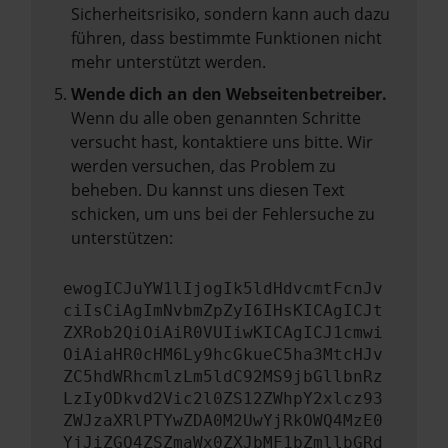
Sicherheitsrisiko, sondern kann auch dazu
führen, dass bestimmte Funktionen nicht
mehr unterstützt werden.
Wende dich an den Webseitenbetreiber.
Wenn du alle oben genannten Schritte
versucht hast, kontaktiere uns bitte. Wir
werden versuchen, das Problem zu
beheben. Du kannst uns diesen Text
schicken, um uns bei der Fehlersuche zu
unterstützen:
ewogICJuYW1lIjogIk5ldHdvcmtFcnJv
ciIsCiAgImNvbmZpZyI6IHsKICAgICJt
ZXRob2QiOiAiR0VUIiwKICAgICJ1cmwi
OiAiaHR0cHM6Ly9hcGkueC5ha3MtcHJv
ZC5hdWRhcmlzLm5ldC92MS9jbGllbnRz
LzIyODkvd2Vic2l0ZS12ZWhpY2xlcz93
ZWJzaXRlPTYwZDA0M2UwYjRkOWQ4MzE0
YjJiZGQ4ZSZmaWx0ZXJbMF1bZmllbGRd