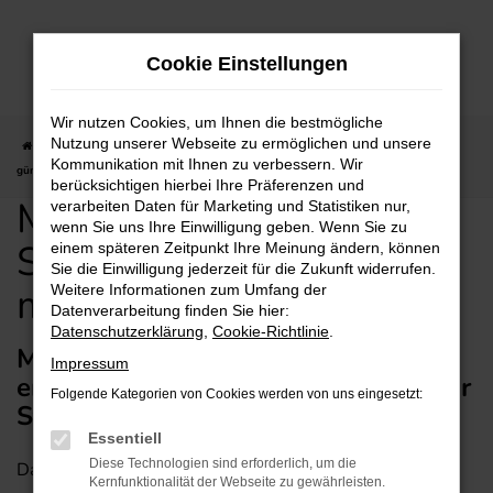
Zum
Hauptinhalt
Cookie Einstellungen
springen
Wir nutzen Cookies, um Ihnen die bestmögliche
Nutzung unserer Webseite zu ermöglichen und unsere
Startseite
Stuttgart
Mitsubishi
Mitsubishi Space Star für Stuttgart
Kommunikation mit Ihnen zu verbessern. Wir
günstig kaufen mit Lieferservice
berücksichtigen hierbei Ihre Präferenzen und
Mitsubishi Space Star für
verarbeiten Daten für Marketing und Statistiken nur,
wenn Sie uns Ihre Einwilligung geben. Wenn Sie zu
Stuttgart günstig kaufen
einem späteren Zeitpunkt Ihre Meinung ändern, können
Sie die Einwilligung jederzeit für die Zukunft widerrufen.
mit Lieferservice
Weitere Informationen zum Umfang der
Datenverarbeitung finden Sie hier:
Datenschutzerklärung
,
Cookie-Richtlinie
.
Mitsubishi Space Star –
Impressum
empfehlenswert mit Lieferservice für
Folgende Kategorien von Cookies werden von uns eingesetzt:
Stuttgart
Essentiell
Diese Technologien sind erforderlich, um die
Dass ein Mitsubishi Space Star in jede Stadt passt,
Kernfunktionalität der Webseite zu gewährleisten.