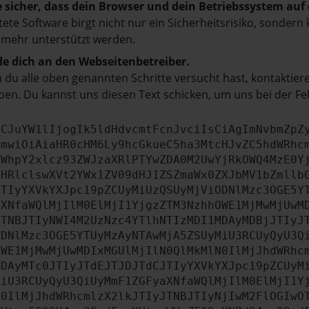
e sicher, dass dein Browser und dein Betriebssystem au
tete Software birgt nicht nur ein Sicherheitsrisiko, sonde
 mehr unterstützt werden.
e dich an den Webseitenbetreiber.
du alle oben genannten Schritte versucht hast, kontaktier
en. Du kannst uns diesen Text schicken, um uns bei der Fe
ICJuYW1lIjogIk5ldHdvcmtFcnJvciIsCiAgImNvbmZpZ
cmwiOiAiaHR0cHM6Ly9hcGkueC5ha3MtcHJvZC5hdWRhc
ZWhpY2xlcz93ZWJzaXRlPTYwZDA0M2UwYjRkOWQ4MzE0Y
bHRlclswXVt2YWx1ZV09dHJ1ZSZmaWx0ZXJbMV1bZmllb
JTIyYXVkYXJpc19pZCUyMiUzQSUyMjViODNlMzc3OGE5Y
aXNfaWQlMjIlM0ElMjI1YjgzZTM3NzhhOWE1MjMwMjUwM
JTNBJTIyNWI4M2UzNzc4YTlhNTIzMDI1MDAyMDBjJTIyJ
ODNlMzc3OGE5YTUyMzAyNTAwMjA5ZSUyMiU3RCUyQyU3Q
OWE1MjMwMjUwMDIxMGUlMjIlN0QlMkMlN0IlMjJhdWRhc
MDAyMTc0JTIyJTdEJTJDJTdCJTIyYXVkYXJpc19pZCUyM
MiU3RCUyQyU3QiUyMmF1ZGFyaXNfaWQlMjIlM0ElMjI1Y
N0IlMjJhdWRhcmlzX2lkJTIyJTNBJTIyNjIwM2FlOGIwO