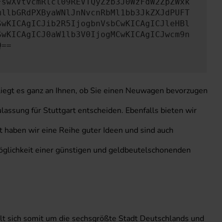
FswXVtvcmRlcl09REVTQyZzb3J0WzFdW2ZpZWxk
mllbGRdPXByaWNlJnNvcnRbMl1bb3JkZXJdPUFT
SwKICAgICJib2R5IjogbnVsbCwKICAgICJleHBl
SwKICAgICJ0aW1lb3V0IjogMCwKICAgICJwcm9n
Q==
 liegt es ganz an Ihnen, ob Sie einen Neuwagen bevorzugen
lassung für Stuttgart entscheiden. Ebenfalls bieten wir
t haben wir eine Reihe guter Ideen und sind auch
 Möglichkeit einer günstigen und geldbeutelschonenden
t sich somit um die sechsgrößte Stadt Deutschlands und