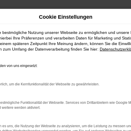
Cookie Einstellungen
ie bestmögliche Nutzung unserer Webseite zu ermöglichen und unsere
hierbei Ihre Präferenzen und verarbeiten Daten für Marketing und Stati
einem späteren Zeitpunkt Ihre Meinung ändern, können Sie die Einwillig
tuttgart mit Lieferservice
en zum Umfang der Datenverarbeitung finden Sie hier:
Datenschutzerkl
gart mit Lieferservice
en von uns eingesetzt:
 einem Nissan perfekt beraten. Wir vom Autohaus am Prinzert b
rlich, um die Kernfunktionalität der Webseite zu gewährleisten.
ig und genießen eine erstklassige Reputation. Deutlich wird 
 Anbietern in Deutschlands gewählt wurde. Dies erfüllt uns mit
estmögliche Funktionalität der Webseite. Services von Drittanbietern wie Google 
eitere werden aktiviert.
 beraten mit viel Herzblut und maximaler Kompetenz. Hinzu kom
ausstreichen können. Erfahren Sie mehr.
 es uns, die Nutzung der Webseite zu analysieren, um die Leistung zu messen u