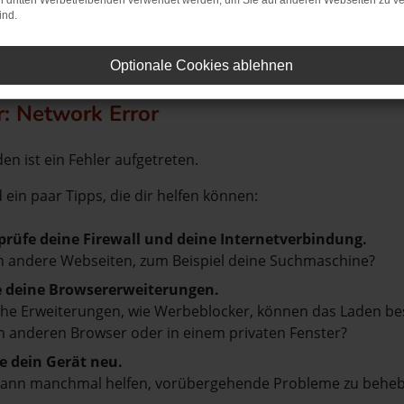
on dritten Werbetreibenden verwendet werden, um Sie auf anderen Webseiten zu ve
ind.
Optionale Cookies ablehnen
r: Network Error
en ist ein Fehler aufgetreten.
d ein paar Tipps, die dir helfen können:
prüfe deine Firewall und deine Internetverbindung.
 andere Webseiten, zum Beispiel deine Suchmaschine?
e deine Browsererweiterungen.
e Erweiterungen, wie Werbeblocker, können das Laden besti
 anderen Browser oder in einem privaten Fenster?
e dein Gerät neu.
kann manchmal helfen, vorübergehende Probleme zu beheb