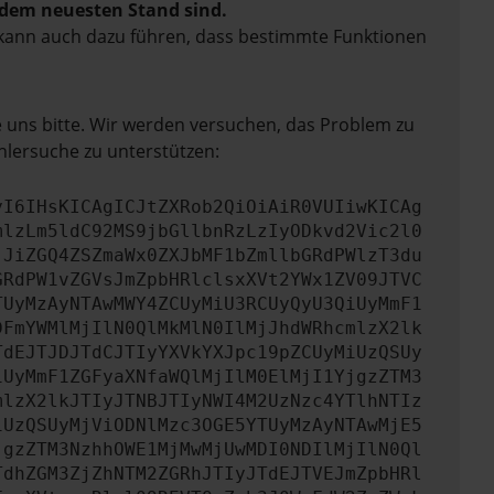
f dem neuesten Stand sind.
rn kann auch dazu führen, dass bestimmte Funktionen
e uns bitte. Wir werden versuchen, das Problem zu
hlersuche zu unterstützen:
yI6IHsKICAgICJtZXRob2QiOiAiR0VUIiwKICAg
mlzLm5ldC92MS9jbGllbnRzLzIyODkvd2Vic2l0
jJiZGQ4ZSZmaWx0ZXJbMF1bZmllbGRdPWlzT3du
GRdPW1vZGVsJmZpbHRlclsxXVt2YWx1ZV09JTVC
TUyMzAyNTAwMWY4ZCUyMiU3RCUyQyU3QiUyMmF1
DFmYWMlMjIlN0QlMkMlN0IlMjJhdWRhcmlzX2lk
TdEJTJDJTdCJTIyYXVkYXJpc19pZCUyMiUzQSUy
iUyMmF1ZGFyaXNfaWQlMjIlM0ElMjI1YjgzZTM3
mlzX2lkJTIyJTNBJTIyNWI4M2UzNzc4YTlhNTIz
iUzQSUyMjViODNlMzc3OGE5YTUyMzAyNTAwMjE5
jgzZTM3NzhhOWE1MjMwMjUwMDI0NDIlMjIlN0Ql
TdhZGM3ZjZhNTM2ZGRhJTIyJTdEJTVEJmZpbHRl