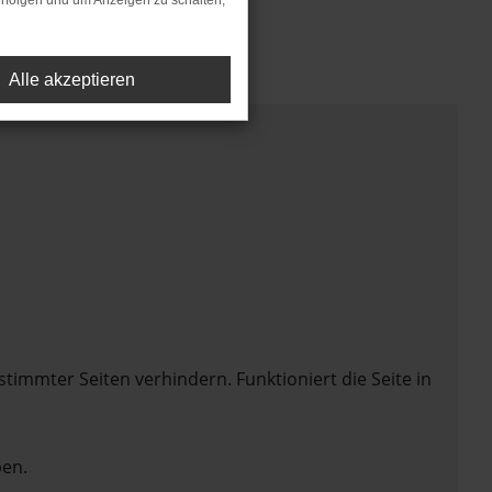
rfolgen und um Anzeigen zu schalten,
Alle akzeptieren
mmter Seiten verhindern. Funktioniert die Seite in
en.