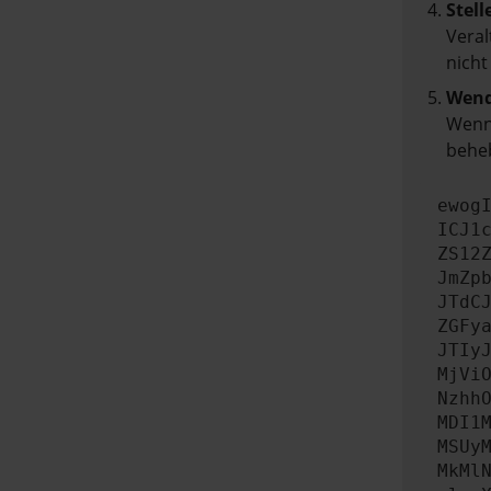
Stell
Veral
nicht
Wend
Wenn 
beheb
ewog
ICJ1
ZS12
JmZp
JTdC
ZGFy
JTIy
MjVi
Nzhh
MDI1
MSUy
MkMl