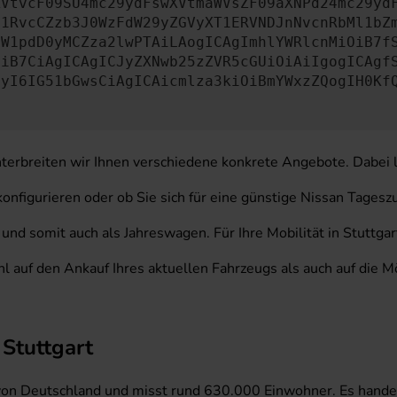
XVtvcF09SU4mc29ydFswXVtmaWVsZF09aXNPd24mc29yd
c1RvcCZzb3J0WzFdW29yZGVyXT1ERVNDJnNvcnRbMl1bZ
aW1pdD0yMCZza2lwPTAiLAogICAgImhlYWRlcnMiOiB7f
OiB7CiAgICAgICJyZXNwb25zZVR5cGUiOiAiIgogICAgf
cyI6IG51bGwsCiAgICAicmlza3kiOiBmYWxzZQogIH0Kf
 unterbreiten wir Ihnen verschiedene konkrete Angebote. Dabei
onfigurieren oder ob Sie sich für eine günstige Nissan Tageszu
nd somit auch als Jahreswagen. Für Ihre Mobilität in Stuttgar
wohl auf den Ankauf Ihres aktuellen Fahrzeugs als auch auf die
 Stuttgart
von Deutschland und misst rund 630.000 Einwohner. Es handel