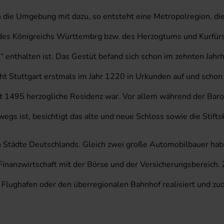
ie Umgebung mit dazu, so entsteht eine Metropolregion, die
 des Königreichs Württembrg bzw. des Herzogtums und Kurfürs
 enthalten ist. Das Gestüt befand sich schon im zehnten Jahrh
cht Stuttgart erstmals im Jahr 1220 in Urkunden auf und schon
eit 1495 herzogliche Residenz war. Vor allem während der Bar
s ist, besichtigt das alte und neue Schloss sowie die Stiftsk
en Städte Deutschlands. Gleich zwei große Automobilbauer hab
Finanzwirtschaft mit der Börse und der Versicherungsbereich.
lughafen oder den überregionalen Bahnhof realisiert und zud