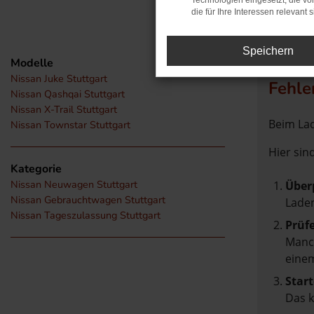
Technologien eingesetzt, die v
die für Ihre Interessen relevant s
Speichern
Modelle
Nissan Juke Stuttgart
Fehle
Nissan Qashqai Stuttgart
Nissan X-Trail Stuttgart
Beim Lad
Nissan Townstar Stuttgart
Hier sin
Kategorie
Nissan Neuwagen Stuttgart
Über
Nissan Gebrauchtwagen Stuttgart
Laden
Nissan Tageszulassung Stuttgart
Prüf
Manch
einem
Start
Das 