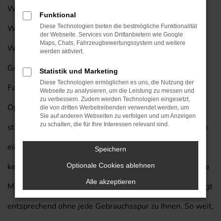
Wie wäre es mit einer Jeep Tageszulassung für
Funktional
Diese Technologien bieten die bestmögliche Funktionalität
Wiesbaden mit einem exklusivem Lieferservice nach
der Webseite. Services von Drittanbietern wie Google
Maps, Chats, Fahrzeugbewertungssystem und weitere
Wiesbaden? Wir unterbreiten diesen Vorschlag guten
werden aktiviert.
Gewissens „ins Blaue hinein“, denn bei dieser
Statistik und Marketing
Diese Technologien ermöglichen es uns, die Nutzung der
Fahrzeugform handelt es sich um eine regelrechte
Webseite zu analysieren, um die Leistung zu messen und
zu verbessern. Zudem werden Technologien eingesetzt,
Optimierung des Preis-Leistungs-Verhältnisses. Sie
die von dritten Werbetreibenden verwendet werden, um
Sie auf anderen Webseiten zu verfolgen und um Anzeigen
zu schalten, die für Ihre Interessen relevant sind.
steigen mit einer Jeep Tageszulassung für Wiesbaden in
einen Neuwagen und gehen hinsichtlich des Zustands
Speichern
keinen noch so kleinen Kompromiss ein. Das betreffende
Optionale Cookies ablehnen
Alle akzeptieren
Modell wurde noch keinen Kilometer bewegt und gelangt
entsprechend ohne jede Gebrauchsspur zu Ihnen. So weit,