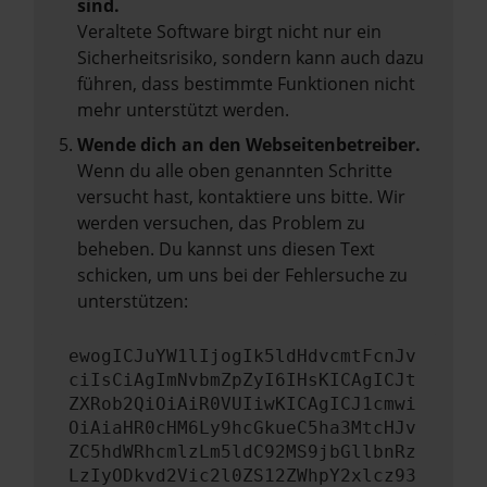
sind.
Veraltete Software birgt nicht nur ein
Sicherheitsrisiko, sondern kann auch dazu
führen, dass bestimmte Funktionen nicht
mehr unterstützt werden.
Wende dich an den Webseitenbetreiber.
Wenn du alle oben genannten Schritte
versucht hast, kontaktiere uns bitte. Wir
werden versuchen, das Problem zu
beheben. Du kannst uns diesen Text
schicken, um uns bei der Fehlersuche zu
unterstützen:
ewogICJuYW1lIjogIk5ldHdvcmtFcnJv
ciIsCiAgImNvbmZpZyI6IHsKICAgICJt
ZXRob2QiOiAiR0VUIiwKICAgICJ1cmwi
OiAiaHR0cHM6Ly9hcGkueC5ha3MtcHJv
ZC5hdWRhcmlzLm5ldC92MS9jbGllbnRz
LzIyODkvd2Vic2l0ZS12ZWhpY2xlcz93