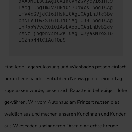
aXA9MCIsCiAgICAiaGVhZGVycyI6IHt9
LAogICAgImJvZHkiOiBudWxsLAogICAg
ImV4cGVjdCI6IHsKICAgICAgInJlc3Bv
bnNlVHlwZSI6ICIiCiAgICB9LAogICAg
InRpbWVvdXQiOiAwLAogICAgInByb2dy
ZXNzIjogbnVsbCwKICAgICJyaXNreSI6
IGZhbHNlCiAgfQp9
Eine Jeep Tageszulassung und Wiesbaden passen einfach
perfekt zueinander. Sobald ein Neuwagen für einen Tag
zugelassen wurde, lassen sich Rabatte in beliebiger Höhe
gewähren. Wir vom Autohaus am Prinzert nutzen dies
weidlich aus und machen unseren Kundinnen und Kunden
aus Wiesbaden und anderen Orten eine echte Freude.