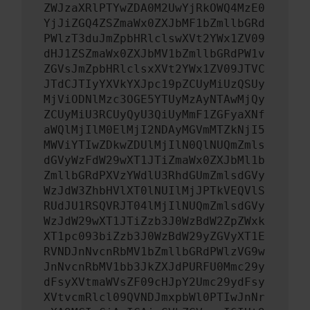
ZWJzaXRlPTYwZDA0M2UwYjRkOWQ4MzE0
YjJiZGQ4ZSZmaWx0ZXJbMF1bZmllbGRd
PWlzT3duJmZpbHRlclswXVt2YWx1ZV09
dHJ1ZSZmaWx0ZXJbMV1bZmllbGRdPW1v
ZGVsJmZpbHRlclsxXVt2YWx1ZV09JTVC
JTdCJTIyYXVkYXJpc19pZCUyMiUzQSUy
MjViODNlMzc3OGE5YTUyMzAyNTAwMjQy
ZCUyMiU3RCUyQyU3QiUyMmF1ZGFyaXNf
aWQlMjIlM0ElMjI2NDAyMGVmMTZkNjI5
MWViYTIwZDkwZDUlMjIlN0QlNUQmZmls
dGVyWzFdW29wXT1JTiZmaWx0ZXJbMl1b
ZmllbGRdPXVzYWdlU3RhdGUmZmlsdGVy
WzJdW3ZhbHVlXT0lNUIlMjJPTkVEQVlS
RUdJU1RSQVRJT04lMjIlNUQmZmlsdGVy
WzJdW29wXT1JTiZzb3J0WzBdW2ZpZWxk
XT1pc093biZzb3J0WzBdW29yZGVyXT1E
RVNDJnNvcnRbMV1bZmllbGRdPWlzVG9w
JnNvcnRbMV1bb3JkZXJdPURFU0Mmc29y
dFsyXVtmaWVsZF09cHJpY2Umc29ydFsy
XVtvcmRlcl09QVNDJmxpbWl0PTIwJnNr