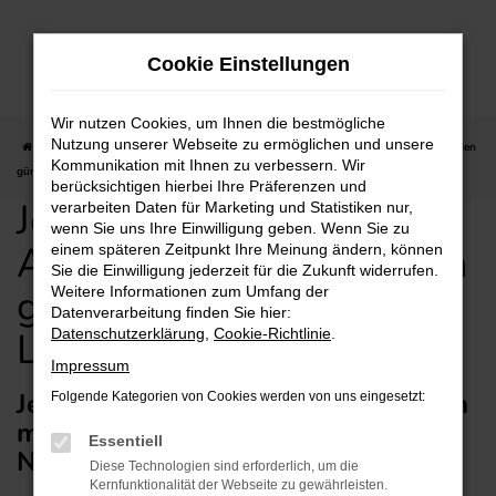
Zum
Hauptinhalt
Cookie Einstellungen
springen
Wir nutzen Cookies, um Ihnen die bestmögliche
Nutzung unserer Webseite zu ermöglichen und unsere
Startseite
Wiesbaden
Jeep
Jeep Tageszulassung Angebote für Wiesbaden
Kommunikation mit Ihnen zu verbessern. Wir
günstig kaufen mit Lieferservice
berücksichtigen hierbei Ihre Präferenzen und
Jeep Tageszulassung
verarbeiten Daten für Marketing und Statistiken nur,
wenn Sie uns Ihre Einwilligung geben. Wenn Sie zu
Angebote für Wiesbaden
einem späteren Zeitpunkt Ihre Meinung ändern, können
Sie die Einwilligung jederzeit für die Zukunft widerrufen.
günstig kaufen mit
Weitere Informationen zum Umfang der
Datenverarbeitung finden Sie hier:
Lieferservice
Datenschutzerklärung
,
Cookie-Richtlinie
.
Impressum
Jeep Tageszulassung für Wiesbaden
Folgende Kategorien von Cookies werden von uns eingesetzt:
mit Lieferservice nach Wiesbaden –
Essentiell
Neuwagen zum Sparpreis
Diese Technologien sind erforderlich, um die
Kernfunktionalität der Webseite zu gewährleisten.