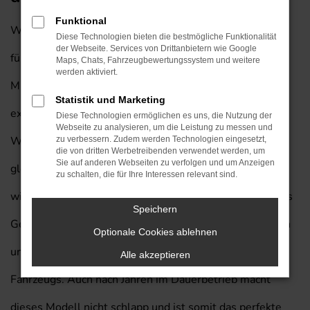
Funktional
Wenn Sie auf der Suche nach einem perfekten Fahrzeug
Diese Technologien bieten die bestmögliche Funktionalität
der Webseite. Services von Drittanbietern wie Google
für Wiesbaden sind, empfehlen wir Ihnen einen
Maps, Chats, Fahrzeugbewertungssystem und weitere
werden aktiviert.
Mitsubishi Eclipse Cross Gebrauchtwagen mit unserem
Statistik und Marketing
exklusiven Lieferservice nach Wiesbaden. Auf diese
Diese Technologien ermöglichen es uns, die Nutzung der
Webseite zu analysieren, um die Leistung zu messen und
Weise sparen Sie eine Menge Geld und steigen
zu verbessern. Zudem werden Technologien eingesetzt,
die von dritten Werbetreibenden verwendet werden, um
Sie auf anderen Webseiten zu verfolgen und um Anzeigen
gleichzeitig in ein Modell, das Sie kaum im Stich lassen
zu schalten, die für Ihre Interessen relevant sind.
wird. Wenn Sie uns fragen, was Mitsubishi Eclipse Cross
Speichern
Gebrauchtwagen so besonders macht, nennen wir Ihnen
Optionale Cookies ablehnen
unter anderem die Langlebigkeit und Qualität dieses
Alle akzeptieren
Fahrzeugs. Auch nach Jahren im Dauerbetrieb macht
dieses Modell nicht schlapp und ist somit das perfekte