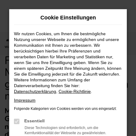
Zum
Hauptinhalt
Cookie Einstellungen
springen
Wir nutzen Cookies, um Ihnen die bestmögliche
Nutzung unserer Webseite zu ermöglichen und unsere
Startseite
Wiesbaden
Mitsubishi
Mitsubishi Eclipse Cross
Für
Kommunikation mit Ihnen zu verbessern. Wir
Wiesbaden: Mitsubishi Eclipse Cross gebraucht günstig kaufen mit Lieferservice
berücksichtigen hierbei Ihre Präferenzen und
Für Wiesbaden:
verarbeiten Daten für Marketing und Statistiken nur,
wenn Sie uns Ihre Einwilligung geben. Wenn Sie zu
Mitsubishi Eclipse Cross
einem späteren Zeitpunkt Ihre Meinung ändern, können
Sie die Einwilligung jederzeit für die Zukunft widerrufen.
gebraucht günstig kaufen
Weitere Informationen zum Umfang der
Datenverarbeitung finden Sie hier:
mit Lieferservice
Datenschutzerklärung
,
Cookie-Richtlinie
.
Impressum
Mitsubishi Eclipse Cross
Folgende Kategorien von Cookies werden von uns eingesetzt:
Gebrauchtwagen mit Lieferservice
Essentiell
nach Wiesbaden – vertrauensvoll
Diese Technologien sind erforderlich, um die
durch Wiesbaden
Kernfunktionalität der Webseite zu gewährleisten.