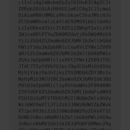
ciIsCiAgImNvbmZpZyI6IHsKICAgICJt
ZXRob2QiOiAiR0VUIiwKICAgICJ1cmwi
OiAiaHR0cHM6Ly9hcGkueC5ha3MtcHJv
ZC5hdWRhcmlzLm5ldC92MS9jbGllbnRz
LzIyODkvd2Vic2l0ZS12ZWhpY2xlcz93
ZWJzaXRlPTYwZDA0M2UwYjRkOWQ4MzE0
YjJiZGQ4ZSZmaWx0ZXJbMF1bZmllbGRd
PWlzT3duJmZpbHRlclswXVt2YWx1ZV09
dHJ1ZSZmaWx0ZXJbMV1bZmllbGRdPW1v
ZGVsJmZpbHRlclsxXVt2YWx1ZV09JTVC
JTdCJTIyYXVkYXJpc19pZCUyMiUzQSUy
MjVjYzkzYmJhYjkzZTU2MDQ4ZDY3MzIx
NyUyMiU3RCU1RCZmaWx0ZXJbMV1bb3Bd
PUlOJmZpbHRlclsyXVtmaWVsZF09dXNh
Z2VTdGF0ZSZmaWx0ZXJbMl1bdmFsdWVd
PSU1QiUyMlVTRUQlMjIlNUQmZmlsdGVy
WzJdW29wXT1JTiZzb3J0WzBdW2ZpZWxk
XT1pc093biZzb3J0WzBdW29yZGVyXT1E
RVNDJnNvcnRbMV1bZmllbGRdPWlzVG9w
JnNvcnRbMV1bb3JkZXJdPURFU0Mmc29y