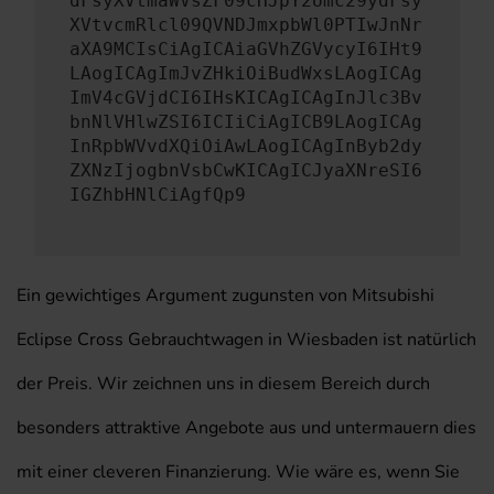
dFsyXVtmaWVsZF09cHJpY2Umc29ydFsy
XVtvcmRlcl09QVNDJmxpbWl0PTIwJnNr
aXA9MCIsCiAgICAiaGVhZGVycyI6IHt9
LAogICAgImJvZHkiOiBudWxsLAogICAg
ImV4cGVjdCI6IHsKICAgICAgInJlc3Bv
bnNlVHlwZSI6ICIiCiAgICB9LAogICAg
InRpbWVvdXQiOiAwLAogICAgInByb2dy
ZXNzIjogbnVsbCwKICAgICJyaXNreSI6
IGZhbHNlCiAgfQp9
Ein gewichtiges Argument zugunsten von Mitsubishi
Eclipse Cross Gebrauchtwagen in Wiesbaden ist natürlich
der Preis. Wir zeichnen uns in diesem Bereich durch
besonders attraktive Angebote aus und untermauern dies
mit einer cleveren Finanzierung. Wie wäre es, wenn Sie