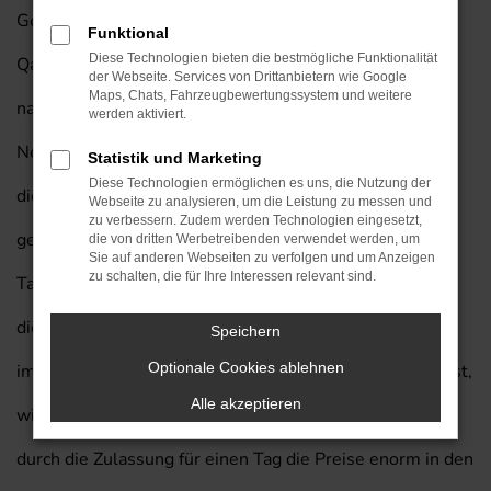
Geld sparen möchte, entscheidet sich für eine Nissan
Funktional
Diese Technologien bieten die bestmögliche Funktionalität
Qashqai Tageszulassung mit exklusivem Lieferservice
der Webseite. Services von Drittanbietern wie Google
Maps, Chats, Fahrzeugbewertungssystem und weitere
nach Wiesbaden. Wir verkaufen Ihnen diese Form von
werden aktiviert.
Neuwagen besonders gern, weil wir wissen, dass auf
Statistik und Marketing
Diese Technologien ermöglichen es uns, die Nutzung der
diese Weise ein perfektes Preis-Leistungs-Verhältnis
Webseite zu analysieren, um die Leistung zu messen und
zu verbessern. Zudem werden Technologien eingesetzt,
geboten wird. Für Wiesbaden ist eine Nissan Qashqai
die von dritten Werbetreibenden verwendet werden, um
Sie auf anderen Webseiten zu verfolgen und um Anzeigen
zu schalten, die für Ihre Interessen relevant sind.
Tageszulassung allein schon aufgrund der Vielseitigkeit
dieses Fahrzeugs perfekt geeignet. Auch, wer nicht nur
Speichern
Optionale Cookies ablehnen
im Stadtverkehr, sondern auch „über Land“ unterwegs ist,
Alle akzeptieren
wird das Modell zu schätzen wissen. Hinzu kommt, dass
durch die Zulassung für einen Tag die Preise enorm in den