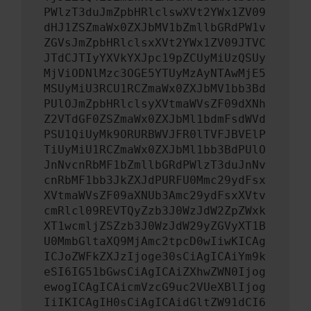
PWlzT3duJmZpbHRlclswXVt2YWx1ZV09
dHJ1ZSZmaWx0ZXJbMV1bZmllbGRdPW1v
ZGVsJmZpbHRlclsxXVt2YWx1ZV09JTVC
JTdCJTIyYXVkYXJpc19pZCUyMiUzQSUy
MjViODNlMzc3OGE5YTUyMzAyNTAwMjE5
MSUyMiU3RCU1RCZmaWx0ZXJbMV1bb3Bd
PUlOJmZpbHRlclsyXVtmaWVsZF09dXNh
Z2VTdGF0ZSZmaWx0ZXJbMl1bdmFsdWVd
PSU1QiUyMk9ORURBWVJFR0lTVFJBVElP
TiUyMiU1RCZmaWx0ZXJbMl1bb3BdPUlO
JnNvcnRbMF1bZmllbGRdPWlzT3duJnNv
cnRbMF1bb3JkZXJdPURFU0Mmc29ydFsx
XVtmaWVsZF09aXNUb3Amc29ydFsxXVtv
cmRlcl09REVTQyZzb3J0WzJdW2ZpZWxk
XT1wcmljZSZzb3J0WzJdW29yZGVyXT1B
U0MmbGltaXQ9MjAmc2tpcD0wIiwKICAg
ICJoZWFkZXJzIjoge30sCiAgICAiYm9k
eSI6IG51bGwsCiAgICAiZXhwZWN0Ijog
ewogICAgICAicmVzcG9uc2VUeXBlIjog
IiIKICAgIH0sCiAgICAidGltZW91dCI6