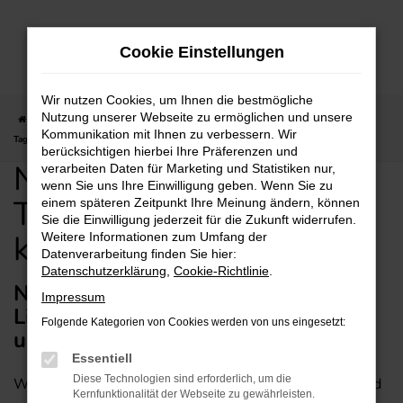
Zum
Hauptinhalt
Cookie Einstellungen
springen
Wir nutzen Cookies, um Ihnen die bestmögliche
Nutzung unserer Webseite zu ermöglichen und unsere
Startseite
Wiesbaden
Nissan
Nissan Qashqai
Nissan Qashqai
Kommunikation mit Ihnen zu verbessern. Wir
Tageszulassung günstig kaufen mit Lieferservice
berücksichtigen hierbei Ihre Präferenzen und
Nissan Qashqai
verarbeiten Daten für Marketing und Statistiken nur,
wenn Sie uns Ihre Einwilligung geben. Wenn Sie zu
Tageszulassung günstig
einem späteren Zeitpunkt Ihre Meinung ändern, können
Sie die Einwilligung jederzeit für die Zukunft widerrufen.
kaufen mit Lieferservice
Weitere Informationen zum Umfang der
Datenverarbeitung finden Sie hier:
Datenschutzerklärung
,
Cookie-Richtlinie
.
Nissan Qashqai Tageszulassung mit
Impressum
Lieferservice nach Wiesbaden –
Folgende Kategorien von Cookies werden von uns eingesetzt:
unsere Anregung für Wiesbaden
Essentiell
Diese Technologien sind erforderlich, um die
Wer beim Autokauf in Wiesbaden die Augen aufhält und
Kernfunktionalität der Webseite zu gewährleisten.