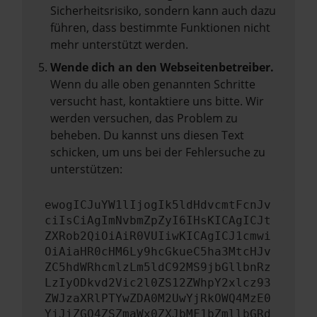
Sicherheitsrisiko, sondern kann auch dazu
führen, dass bestimmte Funktionen nicht
mehr unterstützt werden.
Wende dich an den Webseitenbetreiber.
Wenn du alle oben genannten Schritte
versucht hast, kontaktiere uns bitte. Wir
werden versuchen, das Problem zu
beheben. Du kannst uns diesen Text
schicken, um uns bei der Fehlersuche zu
unterstützen:
ewogICJuYW1lIjogIk5ldHdvcmtFcnJv
ciIsCiAgImNvbmZpZyI6IHsKICAgICJt
ZXRob2QiOiAiR0VUIiwKICAgICJ1cmwi
OiAiaHR0cHM6Ly9hcGkueC5ha3MtcHJv
ZC5hdWRhcmlzLm5ldC92MS9jbGllbnRz
LzIyODkvd2Vic2l0ZS12ZWhpY2xlcz93
ZWJzaXRlPTYwZDA0M2UwYjRkOWQ4MzE0
YjJiZGQ4ZSZmaWx0ZXJbMF1bZmllbGRd