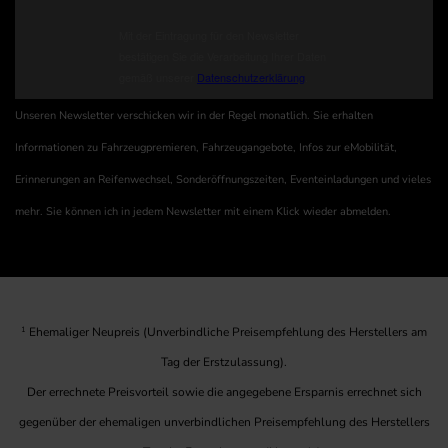
Unseren Newsletter verschicken wir in der Regel monatlich. Sie erhalten
Informationen zu Fahrzeugpremieren, Fahrzeugangebote, Infos zur eMobilität,
Erinnerungen an Reifenwechsel, Sonderöffnungszeiten, Eventeinladungen und vieles
mehr. Sie können ich in jedem Newsletter mit einem Klick wieder abmelden.
1
Ehemaliger Neupreis (Unverbindliche Preisempfehlung des Herstellers am
Tag der Erstzulassung).
Der errechnete Preisvorteil sowie die angegebene Ersparnis errechnet sich
gegenüber der ehemaligen unverbindlichen Preisempfehlung des Herstellers