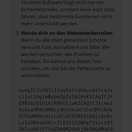
Veraltete Software birgt nicht nur ein
Sicherheitsrisiko, sondern kann auch dazu
führen, dass bestimmte Funktionen nicht
mehr unterstützt werden.
Wende dich an den Webseitenbetreiber.
Wenn du alle oben genannten Schritte
versucht hast, kontaktiere uns bitte. Wir
werden versuchen, das Problem zu
beheben. Du kannst uns diesen Text
schicken, um uns bei der Fehlersuche zu
unterstützen:
ewogICJuYW1lIjogIk5ldHdvcmtFcnJv
ciIsCiAgImNvbmZpZyI6IHsKICAgICJt
ZXRob2QiOiAiR0VUIiwKICAgICJ1cmwi
OiAiaHR0cHM6Ly9hcGkueC5ha3MtcHJv
ZC5hdWRhcmlzLm5ldC92MS9jbGllbnRz
LzIyODkvd2Vic2l0ZS12ZWhpY2xlcz93
ZWJzaXRlPTYwZDA0M2UwYjRkOWQ4MzE0