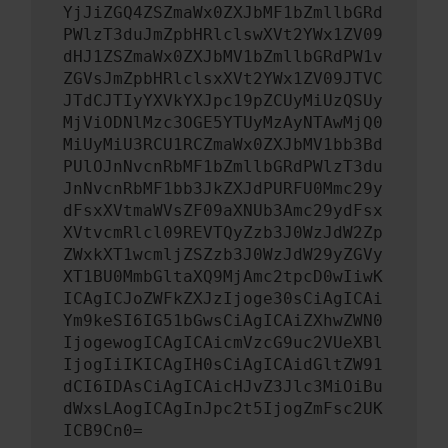
YjJiZGQ4ZSZmaWx0ZXJbMF1bZmllbGRd
PWlzT3duJmZpbHRlclswXVt2YWx1ZV09
dHJ1ZSZmaWx0ZXJbMV1bZmllbGRdPW1v
ZGVsJmZpbHRlclsxXVt2YWx1ZV09JTVC
JTdCJTIyYXVkYXJpc19pZCUyMiUzQSUy
MjViODNlMzc3OGE5YTUyMzAyNTAwMjQ0
MiUyMiU3RCU1RCZmaWx0ZXJbMV1bb3Bd
PUlOJnNvcnRbMF1bZmllbGRdPWlzT3du
JnNvcnRbMF1bb3JkZXJdPURFU0Mmc29y
dFsxXVtmaWVsZF09aXNUb3Amc29ydFsx
XVtvcmRlcl09REVTQyZzb3J0WzJdW2Zp
ZWxkXT1wcmljZSZzb3J0WzJdW29yZGVy
XT1BU0MmbGltaXQ9MjAmc2tpcD0wIiwK
ICAgICJoZWFkZXJzIjoge30sCiAgICAi
Ym9keSI6IG51bGwsCiAgICAiZXhwZWN0
IjogewogICAgICAicmVzcG9uc2VUeXBl
IjogIiIKICAgIH0sCiAgICAidGltZW91
dCI6IDAsCiAgICAicHJvZ3Jlc3MiOiBu
dWxsLAogICAgInJpc2t5IjogZmFsc2UK
ICB9Cn0=