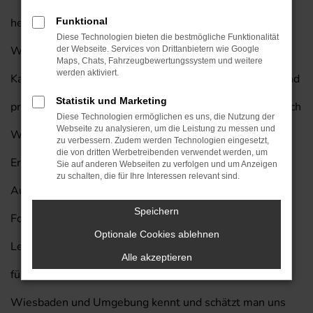
herausragende Fahrzeug auch für Ihre Mobilität in
Funktional
Diese Technologien bieten die bestmögliche Funktionalität
Wiesbaden und lassen Sie gerne bei uns einsteigen.
der Webseite. Services von Drittanbietern wie Google
Maps, Chats, Fahrzeugbewertungssystem und weitere
werden aktiviert.
Kaufen Sie Ihren nächsten Nissan X-Trail von Prinzert und
Statistik und Marketing
profitieren Sie von unserem exklusiven Lieferservice nach
Diese Technologien ermöglichen es uns, die Nutzung der
Webseite zu analysieren, um die Leistung zu messen und
Wiesbaden. Wir vom Autohaus am Prinzert bringen die
zu verbessern. Zudem werden Technologien eingesetzt,
die von dritten Werbetreibenden verwendet werden, um
Erfahrung von mehr als 85 Jahren in der
Sie auf anderen Webseiten zu verfolgen und um Anzeigen
zu schalten, die für Ihre Interessen relevant sind.
Automobilbranche in jedes Beratungsgespräch mit ein.
Speichern
Folgt man einer Umfragen unter den Leserinnen und
Optionale Cookies ablehnen
Lesern der Zeitschrift „Auto Bild“, so waren wir bereits
Alle akzeptieren
fünf Mal eines der besten Autohäuser Deutschlands. In
Wiesbaden und Umgebung kennt und schätzt man uns