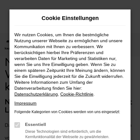
Zum
Hauptinhalt
Cookie Einstellungen
springen
Wir nutzen Cookies, um Ihnen die bestmögliche
Nutzung unserer Webseite zu ermöglichen und unsere
Startseite
Wiesbaden
Nissan
Nissan X-Trail für Wiesbaden günstig
Kommunikation mit Ihnen zu verbessern. Wir
kaufen mit Lieferservice
berücksichtigen hierbei Ihre Präferenzen und
Nissan X-Trail für
verarbeiten Daten für Marketing und Statistiken nur,
wenn Sie uns Ihre Einwilligung geben. Wenn Sie zu
Wiesbaden günstig
einem späteren Zeitpunkt Ihre Meinung ändern, können
Sie die Einwilligung jederzeit für die Zukunft widerrufen.
kaufen mit Lieferservice
Weitere Informationen zum Umfang der
Datenverarbeitung finden Sie hier:
Datenschutzerklärung
,
Cookie-Richtlinie
.
Nissan X-Trail – empfehlenswert mit
Impressum
Lieferservice für Wiesbaden
Folgende Kategorien von Cookies werden von uns eingesetzt:
Dass ein Nissan X-Trail in jede Stadt passt, versteht sich
Essentiell
Diese Technologien sind erforderlich, um die
von selbst. Entsprechend empfehlen wir dieses
Kernfunktionalität der Webseite zu gewährleisten.