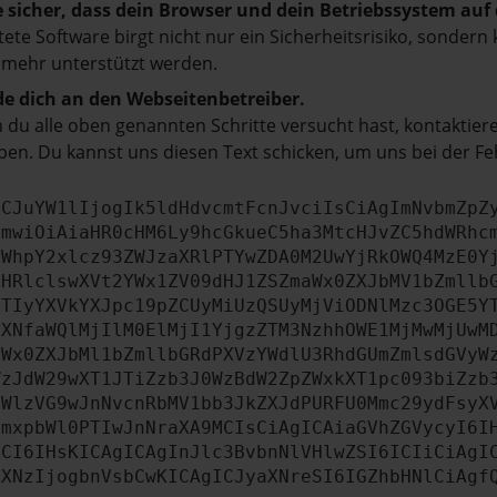
e sicher, dass dein Browser und dein Betriebssystem au
tete Software birgt nicht nur ein Sicherheitsrisiko, sonde
 mehr unterstützt werden.
e dich an den Webseitenbetreiber.
du alle oben genannten Schritte versucht hast, kontaktier
en. Du kannst uns diesen Text schicken, um uns bei der Fe
ICJuYW1lIjogIk5ldHdvcmtFcnJvciIsCiAgImNvbmZpZ
cmwiOiAiaHR0cHM6Ly9hcGkueC5ha3MtcHJvZC5hdWRhc
ZWhpY2xlcz93ZWJzaXRlPTYwZDA0M2UwYjRkOWQ4MzE0Y
bHRlclswXVt2YWx1ZV09dHJ1ZSZmaWx0ZXJbMV1bZmllb
JTIyYXVkYXJpc19pZCUyMiUzQSUyMjViODNlMzc3OGE5Y
aXNfaWQlMjIlM0ElMjI1YjgzZTM3NzhhOWE1MjMwMjUwM
aWx0ZXJbMl1bZmllbGRdPXVzYWdlU3RhdGUmZmlsdGVyW
WzJdW29wXT1JTiZzb3J0WzBdW2ZpZWxkXT1pc093biZzb
PWlzVG9wJnNvcnRbMV1bb3JkZXJdPURFU0Mmc29ydFsyX
JmxpbWl0PTIwJnNraXA9MCIsCiAgICAiaGVhZGVycyI6I
dCI6IHsKICAgICAgInJlc3BvbnNlVHlwZSI6ICIiCiAgI
ZXNzIjogbnVsbCwKICAgICJyaXNreSI6IGZhbHNlCiAgf