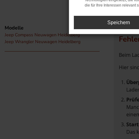
Technologien eingesetzt, die v
die für Ihre Interessen relevant s
Speichern
Modelle
Jeep Compass Neuwagen Heidelberg
Fehle
Jeep Wrangler Neuwagen Heidelberg
Beim Lad
Hier sin
Über
Laden
Prüf
Manch
einem
Start
Das 