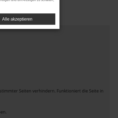
rfolgen und um Anzeigen zu schalten,
Alle akzeptieren
mmter Seiten verhindern. Funktioniert die Seite in
en.