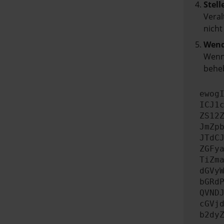
Stell
Veral
nicht
Wend
Wenn 
beheb
ewog
ICJ1
ZS12
JmZp
JTdC
ZGFy
TiZm
dGVy
bGRd
QVND
cGVj
b2dy