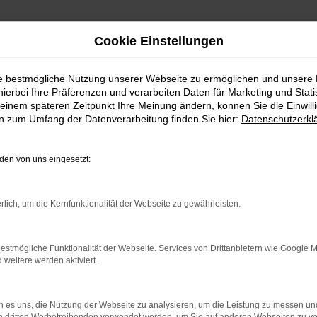
Cookie Einstellungen
ie bestmögliche Nutzung unserer Webseite zu ermöglichen und unsere
hierbei Ihre Präferenzen und verarbeiten Daten für Marketing und Stati
Lieferservice
einem späteren Zeitpunkt Ihre Meinung ändern, können Sie die Einwillig
en für Heidelberg mit Lief
en zum Umfang der Datenverarbeitung finden Sie hier:
Datenschutzerkl
berg mit Lieferservice
en von uns eingesetzt:
e, entscheidet sich für einen Jeep Neuwagen mit Lieferservic
rlich, um die Kernfunktionalität der Webseite zu gewährleisten.
nd und überzeugen immer wieder durch Ihre perfekte Verarbei
ich mit einem gebrauchten Modell ergeben sich über lange Sich
estmögliche Funktionalität der Webseite. Services von Drittanbietern wie Google 
eitere werden aktiviert.
 Reparaturen besteht. Ein weiterer Vorteil liegt darin, dass
 fortan auf den Straßen von Heidelberg unterwegs sein möcht
 es uns, die Nutzung der Webseite zu analysieren, um die Leistung zu messen u