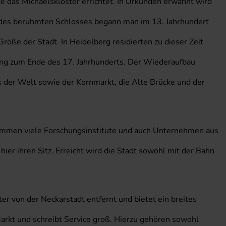
e das Michaelskloster errichtet. In Urkunden erwähnt wird
u des berühmten Schlosses begann man im 13. Jahrhundert
röße der Stadt. In Heidelberg residierten zu dieser Zeit
rung zum Ende des 17. Jahrhunderts. Der Wiederaufbau
s der Welt sowie der Kornmarkt, die Alte Brücke und der
 kommen viele Forschungsinstitute und auch Unternehmen aus
r ihren Sitz. Erreicht wird die Stadt sowohl mit der Bahn
r von der Neckarstadt entfernt und bietet ein breites
rkt und schreibt Service groß. Hierzu gehören sowohl