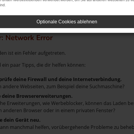
on dritten Werbetreibenden verwendet werden, um Sie auf anderen Webseiten zu ve
ind.
Optionale Cookies ablehnen
r: Network Error
en ist ein Fehler aufgetreten.
d ein paar Tipps, die dir helfen können:
prüfe deine Firewall und deine Internetverbindung.
 andere Webseiten, zum Beispiel deine Suchmaschine?
e deine Browsererweiterungen.
e Erweiterungen, wie Werbeblocker, können das Laden besti
 anderen Browser oder in einem privaten Fenster?
e dein Gerät neu.
kann manchmal helfen, vorübergehende Probleme zu beheb