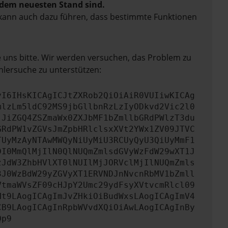
f dem neuesten Stand sind.
rn kann auch dazu führen, dass bestimmte Funktionen
e uns bitte. Wir werden versuchen, das Problem zu
hlersuche zu unterstützen:
yI6IHsKICAgICJtZXRob2QiOiAiR0VUIiwKICAg
mlzLm5ldC92MS9jbGllbnRzLzIyODkvd2Vic2l0
jJiZGQ4ZSZmaWx0ZXJbMF1bZmllbGRdPWlzT3du
GRdPW1vZGVsJmZpbHRlclsxXVt2YWx1ZV09JTVC
TUyMzAyNTAwMWQyNiUyMiU3RCUyQyU3QiUyMmF1
DI0MmQlMjIlN0QlNUQmZmlsdGVyWzFdW29wXT1J
zJdW3ZhbHVlXT0lNUIlMjJORVclMjIlNUQmZmls
3J0WzBdW29yZGVyXT1ERVNDJnNvcnRbMV1bZmll
VtmaWVsZF09cHJpY2Umc29ydFsyXVtvcmRlcl09
Ht9LAogICAgImJvZHkiOiBudWxsLAogICAgImV4
CB9LAogICAgInRpbWVvdXQiOiAwLAogICAgInBy
Qp9