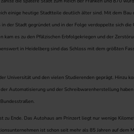
 zählte die spätere Stadt zum Reich der Franken und 870 wurd
h einige heutige Stadtteile deutlich älter sind. Mit dem Ba
n der Stadt gegründet und in der Folge verdoppelte sich die G
hen kam es zu den Pfälzischen Erbfolgekriegen und der Zerstö
ehenswert in Heidelberg sind das Schloss mit dem größten Fas
 der Universität und den vielen Studierenden geprägt. Hinzu
r Automatisierung und der Schreibwarenherstellung haben hie
 Bundesstraßen.
t zu Ende. Das Autohaus am Prinzert liegt nur wenige Kilomete
onsunternehmen ist schon seit mehr als 85 Jahren auf dem Ma