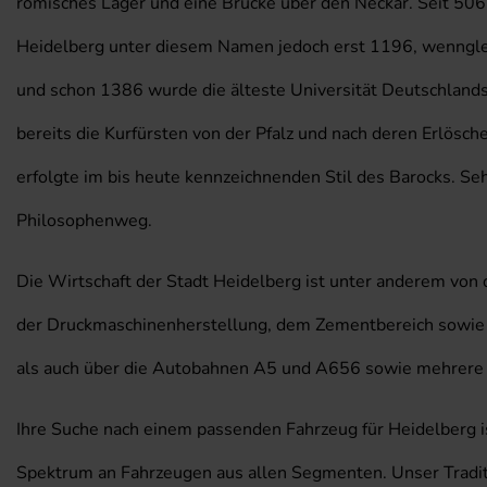
römisches Lager und eine Brücke über den Neckar. Seit 506
Heidelberg unter diesem Namen jedoch erst 1196, wenngleic
und schon 1386 wurde die älteste Universität Deutschlands i
bereits die Kurfürsten von der Pfalz und nach deren Erlösc
erfolgte im bis heute kennzeichnenden Stil des Barocks. S
Philosophenweg.
Die Wirtschaft der Stadt Heidelberg ist unter anderem von
der Druckmaschinenherstellung, dem Zementbereich sowie de
als auch über die Autobahnen A5 und A656 sowie mehrere
Ihre Suche nach einem passenden Fahrzeug für Heidelberg is
Spektrum an Fahrzeugen aus allen Segmenten. Unser Traditi