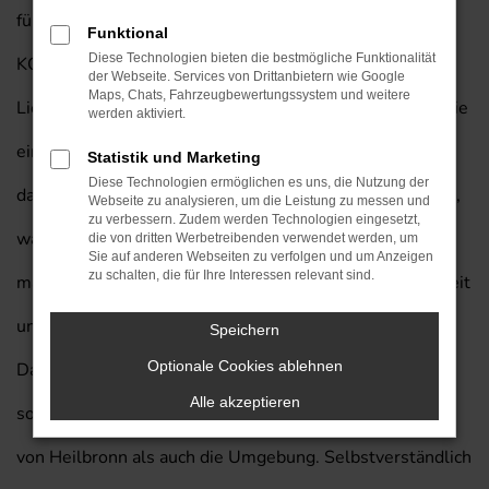
für Heilbronn sind, empfehlen wir Ihnen einen Hyundai
Funktional
Diese Technologien bieten die bestmögliche Funktionalität
KONA Gebrauchtwagen mit unserem exklusiven
der Webseite. Services von Drittanbietern wie Google
Maps, Chats, Fahrzeugbewertungssystem und weitere
Lieferservice nach Heilbronn. Auf diese Weise sparen Sie
werden aktiviert.
eine Menge Geld und steigen gleichzeitig in ein Modell,
Statistik und Marketing
Diese Technologien ermöglichen es uns, die Nutzung der
das Sie kaum im Stich lassen wird. Wenn Sie uns fragen,
Webseite zu analysieren, um die Leistung zu messen und
zu verbessern. Zudem werden Technologien eingesetzt,
was Hyundai KONA Gebrauchtwagen so besonders
die von dritten Werbetreibenden verwendet werden, um
Sie auf anderen Webseiten zu verfolgen und um Anzeigen
zu schalten, die für Ihre Interessen relevant sind.
macht, nennen wir Ihnen unter anderem die Langlebigkeit
und Qualität dieses Fahrzeugs. Auch nach Jahren im
Speichern
Optionale Cookies ablehnen
Dauerbetrieb macht dieses Modell nicht schlapp und ist
Alle akzeptieren
somit das perfekte Fahrzeug sowohl für die Innenstadt
von Heilbronn als auch die Umgebung. Selbstverständlich