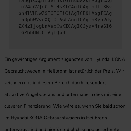
LAogICAgImJvZHkiOiBudWxsLAogICAg
ImV4cGVjdCI6IHsKICAgICAgInJlc3Bv
bnNlVHlwZSI6ICIiCiAgICB9LAogICAg
InRpbWVvdXQiOiAwLAogICAgInByb2dy
ZXNzIjogbnVsbCwKICAgICJyaXNreSI6
IGZhbHNlCiAgfQp9
Ein gewichtiges Argument zugunsten von Hyundai KONA
Gebrauchtwagen in Heilbronn ist natürlich der Preis. Wir
zeichnen uns in diesem Bereich durch besonders
attraktive Angebote aus und untermauern dies mit einer
cleveren Finanzierung. Wie wäre es, wenn Sie bald schon
im Hyundai KONA Gebrauchtwagen in Heilbronn
unterwegs sind und hierfür lediglich knapp gerechnete