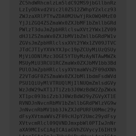
ZC5hdWRhcmlzLm5ldC92MS9jbGllbnRz
LzIyODkvd2Vic2l0ZS12ZWhpY2xlcz93
ZWJzaXRlPTYwZDA0M2UwYjRkOWQ4MzE0
YjJiZGQ4ZSZmaWx0ZXJbMF1bZmllbGRd
PWlzT3duJmZpbHRlclswXVt2YWx1ZV09
dHJ1ZSZmaWx0ZXJbMV1bZmllbGRdPW1v
ZGVsJmZpbHRlclsxXVt2YWx1ZV09JTVC
JTdCJTIyYXVkYXJpc19pZCUyMiUzQSUy
MjViODNlMzc3OGE5YTUyMzAyNTAwMWZk
MSUyMiU3RCU1RCZmaWx0ZXJbMV1bb3Bd
PUlOJmZpbHRlclsyXVtmaWVsZF09dXNh
Z2VTdGF0ZSZmaWx0ZXJbMl1bdmFsdWVd
PSU1QiUyMlVTRUQlMjIlNUQmZmlsdGVy
WzJdW29wXT1JTiZzb3J0WzBdW2ZpZWxk
XT1pc093biZzb3J0WzBdW29yZGVyXT1E
RVNDJnNvcnRbMV1bZmllbGRdPWlzVG9w
JnNvcnRbMV1bb3JkZXJdPURFU0Mmc29y
dFsyXVtmaWVsZF09cHJpY2Umc29ydFsy
XVtvcmRlcl09QVNDJmxpbWl0PTIwJnNr
aXA9MCIsCiAgICAiaGVhZGVycyI6IHt9