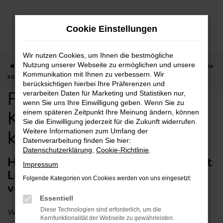
Zum
Hauptinhalt
Cookie Einstellungen
springen
Wir nutzen Cookies, um Ihnen die bestmögliche
Nutzung unserer Webseite zu ermöglichen und unsere
Startseite
Heilbronn
Hyundai
Hyundai KONA
Für Heilbronn: Hyundai
Kommunikation mit Ihnen zu verbessern. Wir
KONA gebraucht günstig kaufen mit Lieferservice
berücksichtigen hierbei Ihre Präferenzen und
Für Heilbronn: Hyundai
verarbeiten Daten für Marketing und Statistiken nur,
wenn Sie uns Ihre Einwilligung geben. Wenn Sie zu
KONA gebraucht günstig
einem späteren Zeitpunkt Ihre Meinung ändern, können
Sie die Einwilligung jederzeit für die Zukunft widerrufen.
kaufen mit Lieferservice
Weitere Informationen zum Umfang der
Datenverarbeitung finden Sie hier:
Datenschutzerklärung
,
Cookie-Richtlinie
.
Hyundai KONA Gebrauchtwagen mit
Impressum
Lieferservice nach Heilbronn –
Folgende Kategorien von Cookies werden von uns eingesetzt:
vertrauensvoll durch Heilbronn
Essentiell
Diese Technologien sind erforderlich, um die
Wenn Sie auf der Suche nach einem perfekten Fahrzeug
Kernfunktionalität der Webseite zu gewährleisten.