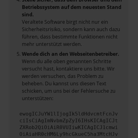
Betriebssystem auf dem neuesten Stand
sind.
Veraltete Software birgt nicht nur ein
Sicherheitsrisiko, sondern kann auch dazu
führen, dass bestimmte Funktionen nicht
mehr unterstützt werden.
Wende dich an den Webseitenbetreiber.
Wenn du alle oben genannten Schritte
versucht hast, kontaktiere uns bitte. Wir
werden versuchen, das Problem zu
beheben. Du kannst uns diesen Text
schicken, um uns bei der Fehlersuche zu
unterstützen:
ewogICJuYW1lIjogIk5ldHdvcmtFcnJv
ciIsCiAgImNvbmZpZyI6IHsKICAgICJt
ZXRob2QiOiAiR0VUIiwKICAgICJ1cmwi
OiAiaHR0cHM6Ly9hcGkueC5ha3MtcHJv