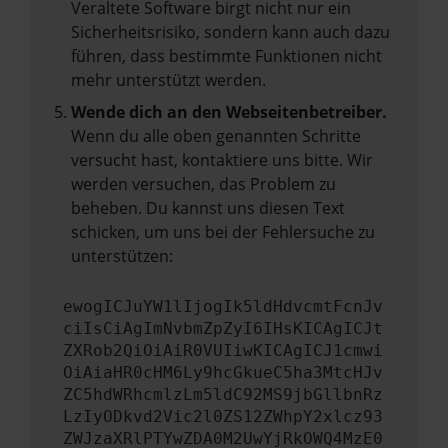
Veraltete Software birgt nicht nur ein
Sicherheitsrisiko, sondern kann auch dazu
führen, dass bestimmte Funktionen nicht
mehr unterstützt werden.
Wende dich an den Webseitenbetreiber.
Wenn du alle oben genannten Schritte
versucht hast, kontaktiere uns bitte. Wir
werden versuchen, das Problem zu
beheben. Du kannst uns diesen Text
schicken, um uns bei der Fehlersuche zu
unterstützen:
ewogICJuYW1lIjogIk5ldHdvcmtFcnJv
ciIsCiAgImNvbmZpZyI6IHsKICAgICJt
ZXRob2QiOiAiR0VUIiwKICAgICJ1cmwi
OiAiaHR0cHM6Ly9hcGkueC5ha3MtcHJv
ZC5hdWRhcmlzLm5ldC92MS9jbGllbnRz
LzIyODkvd2Vic2l0ZS12ZWhpY2xlcz93
ZWJzaXRlPTYwZDA0M2UwYjRkOWQ4MzE0