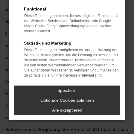
herausragende Fahrzeug auch für Ihre Mobilität in
Funktional
Diese Technologien bieten die bestmögliche Funktionalität
Heilbronn und lassen Sie gerne bei uns einsteigen.
der Webseite. Services von Drittanbietern wie Google
Maps, Chats, Fahrzeugbewertungssystem und weitere
werden aktiviert.
Kaufen Sie Ihren nächsten Hyundai KONA von Prinzert
Statistik und Marketing
und profitieren Sie von unserem exklusiven Lieferservice
Diese Technologien ermöglichen es uns, die Nutzung der
Webseite zu analysieren, um die Leistung zu messen und
nach Heilbronn. Wir vom Autohaus am Prinzert bringen
zu verbessern. Zudem werden Technologien eingesetzt,
die von dritten Werbetreibenden verwendet werden, um
die Erfahrung von mehr als 85 Jahren in der
Sie auf anderen Webseiten zu verfolgen und um Anzeigen
zu schalten, die für Ihre Interessen relevant sind.
Automobilbranche in jedes Beratungsgespräch mit ein.
Speichern
Folgt man einer Umfragen unter den Leserinnen und
Optionale Cookies ablehnen
Lesern der Zeitschrift „Auto Bild“, so waren wir bereits
Alle akzeptieren
fünf Mal eines der besten Autohäuser Deutschlands. In
Heilbronn und Umgebung kennt und schätzt man uns und