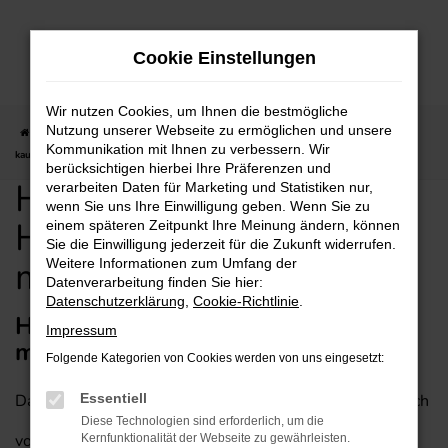
Zum
Hauptinhalt
Cookie Einstellungen
springen
Wir nutzen Cookies, um Ihnen die bestmögliche
Nutzung unserer Webseite zu ermöglichen und unsere
Startseite
Heilbronn
Hyundai
Hyundai KONA für Heilbronn günstig
Kommunikation mit Ihnen zu verbessern. Wir
kaufen mit Lieferservice
berücksichtigen hierbei Ihre Präferenzen und
Hyundai KONA für
verarbeiten Daten für Marketing und Statistiken nur,
wenn Sie uns Ihre Einwilligung geben. Wenn Sie zu
Heilbronn günstig kaufen
einem späteren Zeitpunkt Ihre Meinung ändern, können
Sie die Einwilligung jederzeit für die Zukunft widerrufen.
mit Lieferservice
Weitere Informationen zum Umfang der
Datenverarbeitung finden Sie hier:
Datenschutzerklärung
,
Cookie-Richtlinie
.
Hyundai KONA – empfehlenswert
Impressum
mit Lieferservice für Heilbronn
Folgende Kategorien von Cookies werden von uns eingesetzt:
Dass ein Hyundai KONA in jede Stadt passt, versteht sich
Essentiell
Diese Technologien sind erforderlich, um die
von selbst. Entsprechend empfehlen wir dieses
Kernfunktionalität der Webseite zu gewährleisten.