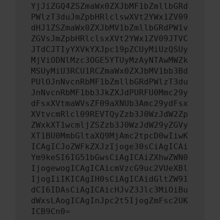
YjJiZGQ4ZSZmaWx0ZXJbMF1bZmllbGRd
PWlzT3duJmZpbHRlclswXVt2YWx1ZV09
dHJ1ZSZmaWx0ZXJbMV1bZmllbGRdPW1v
ZGVsJmZpbHRlclsxXVt2YWx1ZV09JTVC
JTdCJTIyYXVkYXJpc19pZCUyMiUzQSUy
MjViODNlMzc3OGE5YTUyMzAyNTAwMWZk
MSUyMiU3RCU1RCZmaWx0ZXJbMV1bb3Bd
PUlOJnNvcnRbMF1bZmllbGRdPWlzT3du
JnNvcnRbMF1bb3JkZXJdPURFU0Mmc29y
dFsxXVtmaWVsZF09aXNUb3Amc29ydFsx
XVtvcmRlcl09REVTQyZzb3J0WzJdW2Zp
ZWxkXT1wcmljZSZzb3J0WzJdW29yZGVy
XT1BU0MmbGltaXQ9MjAmc2tpcD0wIiwK
ICAgICJoZWFkZXJzIjoge30sCiAgICAi
Ym9keSI6IG51bGwsCiAgICAiZXhwZWN0
IjogewogICAgICAicmVzcG9uc2VUeXBl
IjogIiIKICAgIH0sCiAgICAidGltZW91
dCI6IDAsCiAgICAicHJvZ3Jlc3MiOiBu
dWxsLAogICAgInJpc2t5IjogZmFsc2UK
ICB9Cn0=