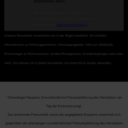
Unseren Newsletter verschicken wir in der Regel monatlich. Sie erhalten
Informationen zu Fahrzeugpremieren, Fahrzeugangebote, Infos zur eMobilität,
Erinnerungen an Reifenwechsel, Sonderöffnungszeiten, Eventeinladungen und vieles
mehr. Sie können ich in jedem Newsletter mit einem Klick wieder abmelden.
1
Ehemaliger Neupreis (Unverbindliche Preisempfehlung des Herstellers am
Tag der Erstzulassung).
Der errechnete Preisvorteil sowie die angegebene Ersparnis errechnet sich
gegenüber der ehemaligen unverbindlichen Preisempfehlung des Herstellers