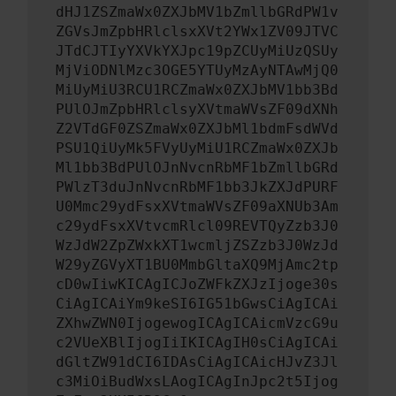
dHJ1ZSZmaWx0ZXJbMV1bZmllbGRdPW1v
ZGVsJmZpbHRlclsxXVt2YWx1ZV09JTVC
JTdCJTIyYXVkYXJpc19pZCUyMiUzQSUy
MjViODNlMzc3OGE5YTUyMzAyNTAwMjQ0
MiUyMiU3RCU1RCZmaWx0ZXJbMV1bb3Bd
PUlOJmZpbHRlclsyXVtmaWVsZF09dXNh
Z2VTdGF0ZSZmaWx0ZXJbMl1bdmFsdWVd
PSU1QiUyMk5FVyUyMiU1RCZmaWx0ZXJb
Ml1bb3BdPUlOJnNvcnRbMF1bZmllbGRd
PWlzT3duJnNvcnRbMF1bb3JkZXJdPURF
U0Mmc29ydFsxXVtmaWVsZF09aXNUb3Am
c29ydFsxXVtvcmRlcl09REVTQyZzb3J0
WzJdW2ZpZWxkXT1wcmljZSZzb3J0WzJd
W29yZGVyXT1BU0MmbGltaXQ9MjAmc2tp
cD0wIiwKICAgICJoZWFkZXJzIjoge30s
CiAgICAiYm9keSI6IG51bGwsCiAgICAi
ZXhwZWN0IjogewogICAgICAicmVzcG9u
c2VUeXBlIjogIiIKICAgIH0sCiAgICAi
dGltZW91dCI6IDAsCiAgICAicHJvZ3Jl
c3MiOiBudWxsLAogICAgInJpc2t5Ijog