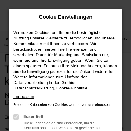
Zum
Hauptinhalt
Cookie Einstellungen
springen
Wir nutzen Cookies, um Ihnen die bestmögliche
Nutzung unserer Webseite zu ermöglichen und unsere
Startseite
Stuttgart
Nissan
Nissan X-Trail
Für Stuttgart: Nissan X-Trail
Kommunikation mit Ihnen zu verbessern. Wir
Neuwagen günstig kaufen mit Lieferservice
berücksichtigen hierbei Ihre Präferenzen und
Für Stuttgart: Nissan X-
verarbeiten Daten für Marketing und Statistiken nur,
wenn Sie uns Ihre Einwilligung geben. Wenn Sie zu
Trail Neuwagen günstig
einem späteren Zeitpunkt Ihre Meinung ändern, können
Sie die Einwilligung jederzeit für die Zukunft widerrufen.
kaufen mit Lieferservice
Weitere Informationen zum Umfang der
Datenverarbeitung finden Sie hier:
Datenschutzerklärung
,
Cookie-Richtlinie
.
Nissan X-Trail Neuwagen mit
Impressum
Lieferservice nach Stuttgart
Folgende Kategorien von Cookies werden von uns eingesetzt:
Einen Nissan X-Trail Neuwagen brauchen wir Ihnen
Essentiell
Diese Technologien sind erforderlich, um die
bestimmt nicht mehr schmackhaft zu machen. Man kennt
Kernfunktionalität der Webseite zu gewährleisten.