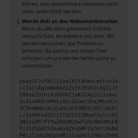
führen, dass bestimmte Funktionen nicht
mehr unterstützt werden.
Wende dich an den Webseitenbetreiber.
Wenn du alle oben genannten Schritte
versucht hast, kontaktiere uns bitte. Wir
werden versuchen, das Problem zu
beheben. Du kannst uns diesen Text
schicken, um uns bei der Fehlersuche zu
unterstützen:
ewogICJuYW1lIjogIk5ldHdvcmtFcnJv
ciIsCiAgImNvbmZpZyI6IHsKICAgICJt
ZXRob2QiOiAiR0VUIiwKICAgICJ1cmwi
OiAiaHR0cHM6Ly9hcGkueC5ha3MtcHJv
ZC5hdWRhcmlzLm5ldC92MS9jbGllbnRz
LzIyODkvd2Vic2l0ZS12ZWhpY2xlcz93
ZWJzaXRlPTYwZDA0M2UwYjRkOWQ4MzE0
YjJiZGQ4ZSZmaWx0ZXJbMF1bZmllbGRd
PWlzT3duJmZpbHRlclswXVt2YWx1ZV09