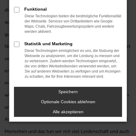
dieses Fahrzeug aus dem Straßenbild von Stuttgart und
Funktional
Diese Technologien bieten die bestmögliche Funktionalität
auch die aktuelle Generation macht hier eine rundum
der Webseite. Services von Drittanbietern wie Google
Maps, Chats, Fahrzeugbewertungssystem und weitere
werden aktiviert.
gute Figur. Wundern wird Sie dabei, wie günstig ein
Statistik und Marketing
Nissan X-Trail Neuwagen mit Lieferservice nach Stuttgart
Diese Technologien ermöglichen es uns, die Nutzung der
Webseite zu analysieren, um die Leistung zu messen und
sein kann. Wenn Sie sich für das Autohaus am Prinzert
zu verbessern. Zudem werden Technologien eingesetzt,
die von dritten Werbetreibenden verwendet werden, um
entscheiden, heben Sie Ihre Mobilität in Stuttgart
Sie auf anderen Webseiten zu verfolgen und um Anzeigen
zu schalten, die für Ihre Interessen relevant sind.
möglicherweise auf ein komplett neues Level. Möglich
Speichern
wird dies, indem Sie sich von uns beraten lassen und von
Optionale Cookies ablehnen
unserer Erfahrung von mehr als 85 Jahren in der
Alle akzeptieren
Automobilbranche profitieren. Wir verbinden Autos und
Menschen und das tun wir mit viel Leidenschaft und auch