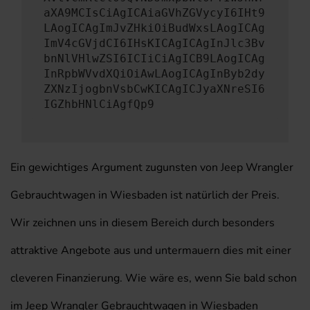
aXA9MCIsCiAgICAiaGVhZGVycyI6IHt9
LAogICAgImJvZHkiOiBudWxsLAogICAg
ImV4cGVjdCI6IHsKICAgICAgInJlc3Bv
bnNlVHlwZSI6ICIiCiAgICB9LAogICAg
InRpbWVvdXQiOiAwLAogICAgInByb2dy
ZXNzIjogbnVsbCwKICAgICJyaXNreSI6
IGZhbHNlCiAgfQp9
Ein gewichtiges Argument zugunsten von Jeep Wrangler
Gebrauchtwagen in Wiesbaden ist natürlich der Preis.
Wir zeichnen uns in diesem Bereich durch besonders
attraktive Angebote aus und untermauern dies mit einer
cleveren Finanzierung. Wie wäre es, wenn Sie bald schon
im Jeep Wrangler Gebrauchtwagen in Wiesbaden