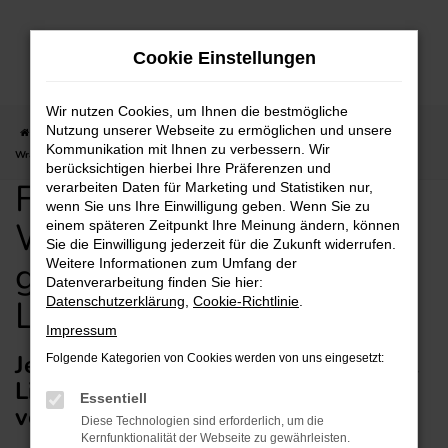
Zum
Hauptinhalt
Cookie Einstellungen
springen
Wir nutzen Cookies, um Ihnen die bestmögliche
Nutzung unserer Webseite zu ermöglichen und unsere
Startseite
Wiesbaden
Jeep
Jeep Wrangler
Für Wiesbaden: Jeep
Kommunikation mit Ihnen zu verbessern. Wir
Wrangler gebraucht günstig kaufen mit Lieferservice
berücksichtigen hierbei Ihre Präferenzen und
Für Wiesbaden: Jeep
verarbeiten Daten für Marketing und Statistiken nur,
wenn Sie uns Ihre Einwilligung geben. Wenn Sie zu
Wrangler gebraucht
einem späteren Zeitpunkt Ihre Meinung ändern, können
Sie die Einwilligung jederzeit für die Zukunft widerrufen.
günstig kaufen mit
Weitere Informationen zum Umfang der
Datenverarbeitung finden Sie hier:
Lieferservice
Datenschutzerklärung
,
Cookie-Richtlinie
.
Impressum
Jeep Wrangler Gebrauchtwagen mit
Folgende Kategorien von Cookies werden von uns eingesetzt:
Lieferservice nach Wiesbaden –
Essentiell
vertrauensvoll durch Wiesbaden
Diese Technologien sind erforderlich, um die
Kernfunktionalität der Webseite zu gewährleisten.