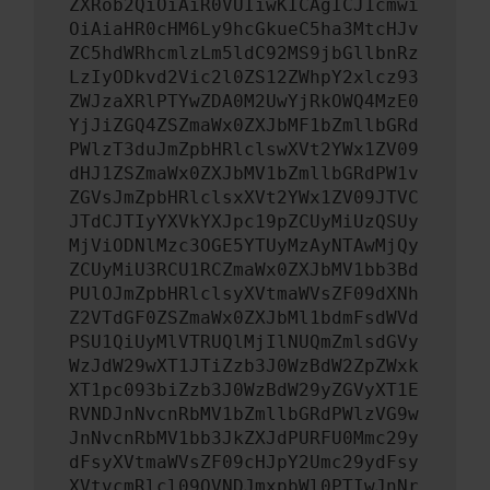
ZXRob2QiOiAiR0VUIiwKICAgICJ1cmwi
OiAiaHR0cHM6Ly9hcGkueC5ha3MtcHJv
ZC5hdWRhcmlzLm5ldC92MS9jbGllbnRz
LzIyODkvd2Vic2l0ZS12ZWhpY2xlcz93
ZWJzaXRlPTYwZDA0M2UwYjRkOWQ4MzE0
YjJiZGQ4ZSZmaWx0ZXJbMF1bZmllbGRd
PWlzT3duJmZpbHRlclswXVt2YWx1ZV09
dHJ1ZSZmaWx0ZXJbMV1bZmllbGRdPW1v
ZGVsJmZpbHRlclsxXVt2YWx1ZV09JTVC
JTdCJTIyYXVkYXJpc19pZCUyMiUzQSUy
MjViODNlMzc3OGE5YTUyMzAyNTAwMjQy
ZCUyMiU3RCU1RCZmaWx0ZXJbMV1bb3Bd
PUlOJmZpbHRlclsyXVtmaWVsZF09dXNh
Z2VTdGF0ZSZmaWx0ZXJbMl1bdmFsdWVd
PSU1QiUyMlVTRUQlMjIlNUQmZmlsdGVy
WzJdW29wXT1JTiZzb3J0WzBdW2ZpZWxk
XT1pc093biZzb3J0WzBdW29yZGVyXT1E
RVNDJnNvcnRbMV1bZmllbGRdPWlzVG9w
JnNvcnRbMV1bb3JkZXJdPURFU0Mmc29y
dFsyXVtmaWVsZF09cHJpY2Umc29ydFsy
XVtvcmRlcl09QVNDJmxpbWl0PTIwJnNr