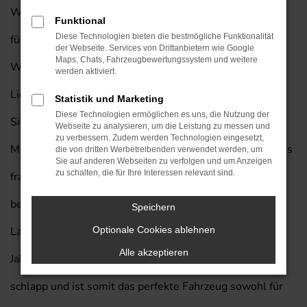
Wenn Sie auf der Suche nach einem perfekten Fahrzeug
Funktional
Diese Technologien bieten die bestmögliche Funktionalität
für Wiesbaden sind, empfehlen wir Ihnen einen Jeep
der Webseite. Services von Drittanbietern wie Google
Maps, Chats, Fahrzeugbewertungssystem und weitere
Wrangler Gebrauchtwagen mit unserem exklusiven
werden aktiviert.
Lieferservice nach Wiesbaden. Auf diese Weise sparen
Statistik und Marketing
Diese Technologien ermöglichen es uns, die Nutzung der
Sie eine Menge Geld und steigen gleichzeitig in ein
Webseite zu analysieren, um die Leistung zu messen und
zu verbessern. Zudem werden Technologien eingesetzt,
Modell, das Sie kaum im Stich lassen wird. Wenn Sie uns
die von dritten Werbetreibenden verwendet werden, um
Sie auf anderen Webseiten zu verfolgen und um Anzeigen
zu schalten, die für Ihre Interessen relevant sind.
fragen, was Jeep Wrangler Gebrauchtwagen so
besonders macht, nennen wir Ihnen unter anderem die
Speichern
Langlebigkeit und Qualität dieses Fahrzeugs. Auch nach
Optionale Cookies ablehnen
Alle akzeptieren
Jahren im Dauerbetrieb macht dieses Modell nicht
schlapp und ist somit das perfekte Fahrzeug sowohl für