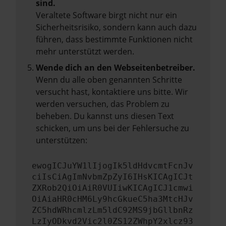
sind.
Veraltete Software birgt nicht nur ein
Sicherheitsrisiko, sondern kann auch dazu
führen, dass bestimmte Funktionen nicht
mehr unterstützt werden.
Wende dich an den Webseitenbetreiber.
Wenn du alle oben genannten Schritte
versucht hast, kontaktiere uns bitte. Wir
werden versuchen, das Problem zu
beheben. Du kannst uns diesen Text
schicken, um uns bei der Fehlersuche zu
unterstützen:
ewogICJuYW1lIjogIk5ldHdvcmtFcnJv
ciIsCiAgImNvbmZpZyI6IHsKICAgICJt
ZXRob2QiOiAiR0VUIiwKICAgICJ1cmwi
OiAiaHR0cHM6Ly9hcGkueC5ha3MtcHJv
ZC5hdWRhcmlzLm5ldC92MS9jbGllbnRz
LzIyODkvd2Vic2l0ZS12ZWhpY2xlcz93