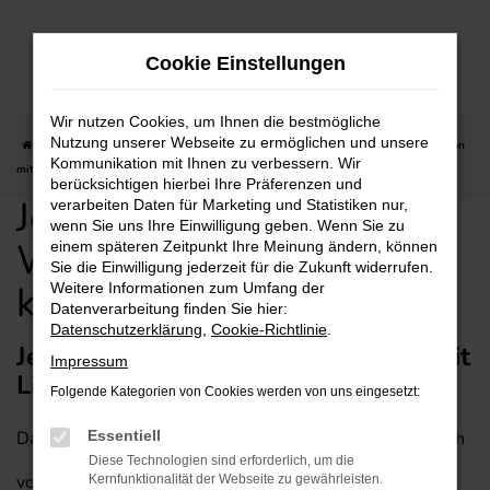
Zum
Hauptinhalt
Cookie Einstellungen
springen
Wir nutzen Cookies, um Ihnen die bestmögliche
Nutzung unserer Webseite zu ermöglichen und unsere
Startseite
Wiesbaden
Jeep
Jeep Wrangler für Wiesbaden günstig kaufen
Kommunikation mit Ihnen zu verbessern. Wir
mit Lieferservice
berücksichtigen hierbei Ihre Präferenzen und
Jeep Wrangler für
verarbeiten Daten für Marketing und Statistiken nur,
wenn Sie uns Ihre Einwilligung geben. Wenn Sie zu
Wiesbaden günstig
einem späteren Zeitpunkt Ihre Meinung ändern, können
Sie die Einwilligung jederzeit für die Zukunft widerrufen.
kaufen mit Lieferservice
Weitere Informationen zum Umfang der
Datenverarbeitung finden Sie hier:
Datenschutzerklärung
,
Cookie-Richtlinie
.
Jeep Wrangler – empfehlenswert mit
Impressum
Lieferservice für Wiesbaden
Folgende Kategorien von Cookies werden von uns eingesetzt:
Dass ein Jeep Wrangler in jede Stadt passt, versteht sich
Essentiell
Diese Technologien sind erforderlich, um die
von selbst. Entsprechend empfehlen wir dieses
Kernfunktionalität der Webseite zu gewährleisten.