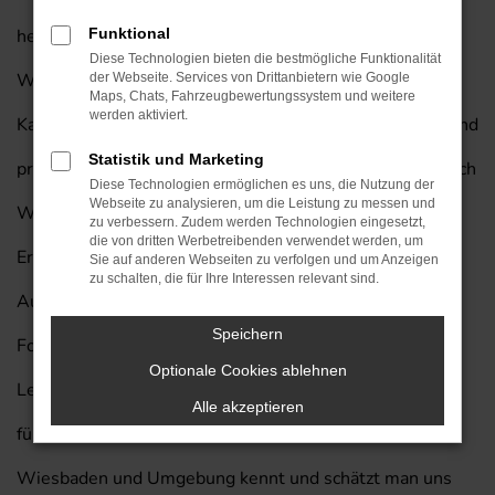
herausragende Fahrzeug auch für Ihre Mobilität in
Funktional
Diese Technologien bieten die bestmögliche Funktionalität
Wiesbaden und lassen Sie gerne bei uns einsteigen.
der Webseite. Services von Drittanbietern wie Google
Maps, Chats, Fahrzeugbewertungssystem und weitere
werden aktiviert.
Kaufen Sie Ihren nächsten Jeep Wrangler von Prinzert und
Statistik und Marketing
profitieren Sie von unserem exklusiven Lieferservice nach
Diese Technologien ermöglichen es uns, die Nutzung der
Webseite zu analysieren, um die Leistung zu messen und
Wiesbaden. Wir vom Autohaus am Prinzert bringen die
zu verbessern. Zudem werden Technologien eingesetzt,
die von dritten Werbetreibenden verwendet werden, um
Erfahrung von mehr als 85 Jahren in der
Sie auf anderen Webseiten zu verfolgen und um Anzeigen
zu schalten, die für Ihre Interessen relevant sind.
Automobilbranche in jedes Beratungsgespräch mit ein.
Speichern
Folgt man einer Umfragen unter den Leserinnen und
Optionale Cookies ablehnen
Lesern der Zeitschrift „Auto Bild“, so waren wir bereits
Alle akzeptieren
fünf Mal eines der besten Autohäuser Deutschlands. In
Wiesbaden und Umgebung kennt und schätzt man uns