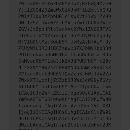
ZWJzaXRlPTYwZDA0M2UwYjRkOWQ4MzE0
YjJiZGQ4ZSZmaWx0ZXJbMF1bZmllbGRd
PWlzT3duJmZpbHRlclswXVt2YWx1ZV09
dHJ1ZSZmaWx0ZXJbMV1bZmllbGRdPW1v
ZGVsJmZpbHRlclsxXVt2YWx1ZV09JTVC
JTdCJTIyYXVkYXJpc19pZCUyMiUzQSUy
MjViODNlMzc3OGE5YTUyMzAyNTAwMjQy
ZCUyMiU3RCU1RCZmaWx0ZXJbMV1bb3Bd
PUlOJnNvcnRbMF1bZmllbGRdPWlzT3du
JnNvcnRbMF1bb3JkZXJdPURFU0Mmc29y
dFsxXVtmaWVsZF09aXNUb3Amc29ydFsx
XVtvcmRlcl09REVTQyZzb3J0WzJdW2Zp
ZWxkXT1wcmljZSZzb3J0WzJdW29yZGVy
XT1BU0MmbGltaXQ9MjAmc2tpcD0wIiwK
ICAgICJoZWFkZXJzIjoge30sCiAgICAi
Ym9keSI6IG51bGwsCiAgICAiZXhwZWN0
IjogewogICAgICAicmVzcG9uc2VUeXBl
IjogIiIKICAgIH0sCiAgICAidGltZW91
dCI6IDAsCiAgICAicHJvZ3Jlc3MiOiBu
dWxsLAogICAgInJpc2t5IjogZmFsc2UK